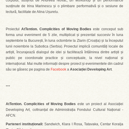
corpului, susținut de Andreea Novac, un workshop și un performance
susținute de Irina Marinescu și o plimbare performativă și o sesiune de
lectură, facilitate de Alina Ușurelu.
Proiectul
AtTention. Complicities of Moving Bodies
este conceput sub
forma unui eveniment de 5 zile, multiplicat și prezentat succesiv în luna
septembrie la București, în luna octombrie la Zlarin (Croația) și la începutul
lunii noiembrie la Subotica (Serbia). Proiectul implică comunități locale de
artiști, încurajează dialogul de idei și facilitează întâlnirea dintre artiști și
public pe coordonate practice și conceptuale, la nivel național și
internațional. Mai multe informații despre proiect și evenimentele din cadrul
său se găsesc pe pagina de
Facebook
a
Asociației Developing Art
.
***
AtTention. Complicities of Moving Bodies
este un proiect al Asociației
Developing Art, cofinanțat de Administrația Fondului Cultural Național -
AFCN.
Parteneri instituționali:
Sandwich, Klara I Rosa, Tatavaka, Centar Koralja