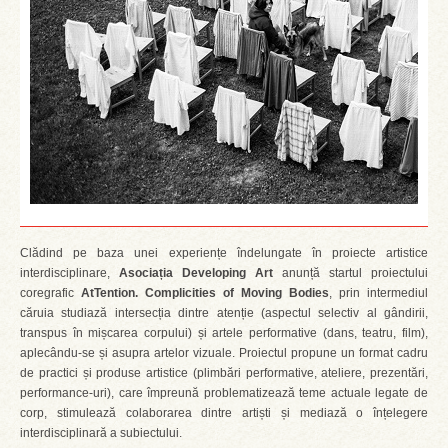
Clădind pe baza unei experiențe îndelungate în proiecte artistice
interdisciplinare,
Asociația Developing Art
anunță startul proiectului
coregrafic
AtTention. Complicities of Moving Bodies
, prin intermediul
căruia studiază intersecția dintre atenție (aspectul selectiv al gândirii,
transpus în mișcarea corpului) și artele performative (dans, teatru, film),
aplecându-se și asupra artelor vizuale. Proiectul propune un format cadru
de practici și produse artistice (plimbări performative, ateliere, prezentări,
performance-uri), care împreună problematizează teme actuale legate de
corp, stimulează colaborarea dintre artiști și mediază o înțelegere
interdisciplinară a subiectului.