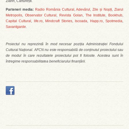
Zlarin, Cărturești.
Parteneri media:
Radio România Cultural
,
Adevărul
,
Zile și Nopți
,
Ziarul
Metropolis
,
Observator Cultural
,
Revista Golan
,
The Institute
,
Bookhub
,
Capital Cultural
,
life.ro
,
Mindcraft Stories
,
Iscoada
,
Happ.ro
,
Spotmedia
,
Savantgarde
.
Proiectul nu reprezintă în mod necesar poziția Administrației Fondului
Cultural Național. AFCN nu este responsabilă de conținutul proiectului sau
de modul în care rezultatele proiectului pot fi folosite. Acestea sunt în
întregime responsabilitatea beneficiarului finanțării.