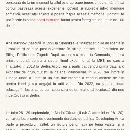
persoană de la un moment la altul este aproape imposibil de urmărit, însă
corpul păstrează aceste experiențe, povești și subiecte într-o memorie
somatică. Acest atelier este o poartă înspre această memorie. Doritorii se
pot înscrie folosind
acest formular
. Tariful pentru întreg atelierul este de 100
de lei.
Ana Marinov
(născută în 1992 la Šibenik) și-a finalizat studiile de licență în
jurnalism și studiile postuniversitare în științe politice la Facultatea de
Științe Politice din Zagreb. După aceea, s-a mutat în Germania, unde a
primit o bursă pentru a studia filmul experimental la MET, pe care a
finalizat-o în 2018 la Berlin. Acolo, ea a participat pentru prima dată la o
expoziție de grup, “Exist”, la galeria Mainoeuvre. În 2020, s-a întors în
Croația unde a lucrat la un film documentar, a condus ateliere de film
pentru tineri și s-a angajat în artă video. Din 2022, ea și-a continuat
educația în lucrul cu corpul, ceea ce a determinat-o să locuiască din nou
între Croația și Berlin.
Iar între 26 - 29 septembrie, la Modul Cărturești (str. Academiei nr. 18 - 20),
vor avea loc o serie de evenimente derulate de echipa Developing Art ca
parte a proiectului, astfel: un lecture performativ pe tema vârstei și a