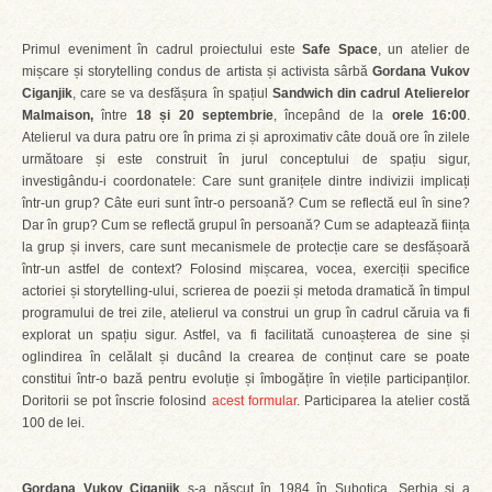
Primul eveniment în cadrul proiectului este
Safe Space
, un atelier de
mișcare și storytelling condus de artista și activista sârbă
Gordana Vukov
Ciganjik
, care se va desfășura în spațiul
Sandwich din cadrul Atelierelor
Malmaison,
între
18 și 20 septembrie
, începând de la
orele 16:00
.
Atelierul va dura patru ore în prima zi și aproximativ câte două ore în zilele
următoare și este construit în jurul conceptului de spațiu sigur,
investigându-i coordonatele: Care sunt granițele dintre indivizii implicați
într-un grup? Câte euri sunt într-o persoană? Cum se reflectă eul în sine?
Dar în grup? Cum se reflectă grupul în persoană? Cum se adaptează ființa
la grup și invers, care sunt mecanismele de protecție care se desfășoară
într-un astfel de context? Folosind mișcarea, vocea, exerciții specifice
actoriei și storytelling-ului, scrierea de poezii și metoda dramatică în timpul
programului de trei zile, atelierul va construi un grup în cadrul căruia va fi
explorat un spațiu sigur. Astfel, va fi facilitată cunoașterea de sine și
oglindirea în celălalt și ducând la crearea de conținut care se poate
constitui într-o bază pentru evoluție și îmbogățire în viețile participanților.
Doritorii se pot înscrie folosind
acest formular
. Participarea la atelier costă
100 de lei.
Gordana Vukov Ciganjik
s-a născut în 1984 în Subotica, Serbia și a