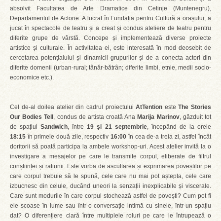
absolvit Facultatea de Arte Dramatice din Cetinje (Muntenegru),
Departamentul de Actorie. A lucrat în Fundația pentru Cultură a orașului, a
jucat în spectacole de teatru și a creat și condus ateliere de teatru pentru
diferite grupe de vârstă. Concepe și implementează diverse proiecte
artistice și culturale. În activitatea ei, este interesată în mod deosebit de
cercetarea potențialului și dinamicii grupurilor și de a conecta actori din
diferite domenii (urban-rural; tânăr-bătrân; diferite limbi, etnie, medii socio-
economice etc.).
Cel de-al doilea atelier din cadrul proiectului
AtTention
este
The Stories
Our Bodies Tell
, condus de artista croată Ana
Marija Marinov
, găzduit tot
de spațiul
Sandwich
, între
19 și 21 septembrie
, începând de la orele
18:15
în primele două zile, respectiv
16:00
în cea de-a treia zi, astfel încât
doritorii să poată participa la ambele workshop-uri. Acest atelier invită la o
investigare a mesajelor pe care le transmite corpul, eliberate de filtrul
conștiinței și rațiunii. Este vorba de ascultarea și exprimarea poveștilor pe
care corpul trebuie să le spună, cele care nu mai pot aștepta, cele care
izbucnesc din celule, ducând uneori la senzații inexplicabile și viscerale.
Care sunt modurile în care corpul stochează astfel de povești? Cum pot fi
ele scoase în lume sau într-o conversație intimă cu sinele, într-un spațiu
dat? O diferențiere clară între multiplele roluri pe care le întrupează o