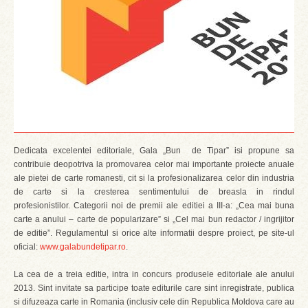
Dedicata excelentei editoriale, Gala „Bun de Tipar” isi propune sa
contribuie deopotriva la promovarea celor mai importante proiecte anuale
ale pietei de carte romanesti, cit si la profesionalizarea celor din industria
de carte si la cresterea sentimentului de breasla in rindul
profesionistilor. Categorii noi de premii ale editiei a III-a: „Cea mai buna
carte a anului – carte de popularizare” si „Cel mai bun redactor / ingrijitor
de editie”. Regulamentul si orice alte informatii despre proiect, pe site-ul
oficial:
www.galabundetipar.ro
.
La cea de a treia editie, intra in concurs produsele editoriale ale anului
2013. Sint invitate sa participe toate editurile care sint inregistrate, publica
si difuzeaza carte in Romania (inclusiv cele din Republica Moldova care au