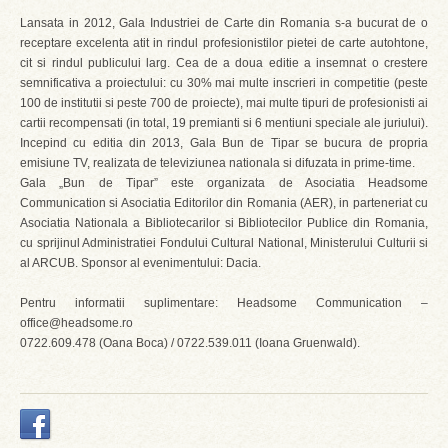
Lansata in 2012, Gala Industriei de Carte din Romania s-a bucurat de o
receptare excelenta atit in rindul profesionistilor pietei de carte autohtone,
cit si rindul publicului larg. Cea de a doua editie a insemnat o crestere
semnificativa a proiectului: cu 30% mai multe inscrieri in competitie (peste
100 de institutii si peste 700 de proiecte), mai multe tipuri de profesionisti ai
cartii recompensati (in total, 19 premianti si 6 mentiuni speciale ale juriului).
Incepind cu editia din 2013, Gala Bun de Tipar se bucura de propria
emisiune TV, realizata de televiziunea nationala si difuzata in prime-time.
Gala „Bun de Tipar” este organizata de Asociatia Headsome
Communication si Asociatia Editorilor din Romania (AER), in parteneriat cu
Asociatia Nationala a Bibliotecarilor si Bibliotecilor Publice din Romania,
cu sprijinul Administratiei Fondului Cultural National, Ministerului Culturii si
al ARCUB. Sponsor al evenimentului: Dacia.
Pentru informatii suplimentare: Headsome Communication –
office@headsome.ro
0722.609.478 (Oana Boca) / 0722.539.011 (Ioana Gruenwald).