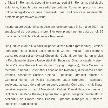
o filiala in Romania), tipografiile care au sediul in Romania, bibliotecile
autohtone, librariile care au sediul pe teritoriul Romaniei, precum si cele
online intregistrate ca firme romanesti, plus institutiile care au dezvoltat
proiecte de promovare a lecturii.
Inscrierea proiectelor in competitie are loc in perioada 5-31 martie 2014, iar
spectacolul de decernare a premiilor este planuit pentru data de joi, 15
mai, in Aula Bibliotecii Nationale a Romaniei.
Din juriul celei de a III-a editii fac parte: Mircea Martin (presedinte) – critic si
teoretician literar, eseist, editor de carte; Carmen Musat – critic literar si
eseist, redactor-sef al revistei Observator Cultural, conferentiar universitar
la Facultatea de Litere a Universitatii din Bucuresti; Simona Kessler – agent
literar (Simona Kessler International Copyright Agency); Silvia Colfescu –
membra in board-ul Asociatiei Editorilor din Romania, directoarea Editurii
Vremea, scriitoare; Cristian Ghinea – politolog, jurnalist, director al
Centrului Roman de Politici Europene; Laura Grünberg – scriitoare,
sociologa, autoare de carti pentru copii; Luminita Corneanu – critic literar,
consilier superior in cadrul Ministerului Culturii; Daniel Nazare – directorul
Bibliotecii Judetene Brasov; Ciprian Isac – grafic designer, co-fondator al
Atelierului de Grafica; Vlad Puescu – product manager al Elefant.ro,
specialist in carti digitale.