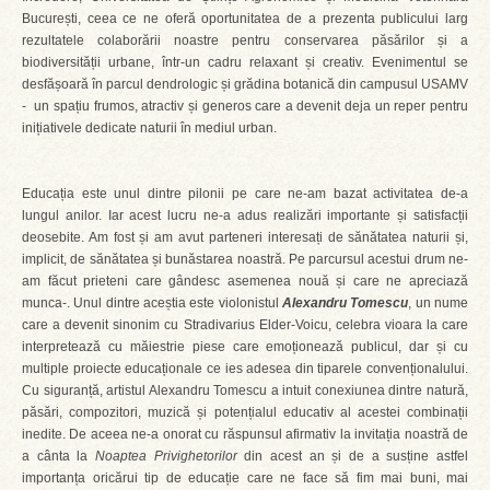
București, ceea ce ne oferă oportunitatea de a prezenta publicului larg
rezultatele colaborării noastre pentru conservarea păsărilor și a
biodiversității urbane, într-un cadru relaxant și creativ. Evenimentul se
desfășoară în parcul dendrologic și grădina botanică din campusul USAMV
- un spațiu frumos, atractiv și generos care a devenit deja un reper pentru
inițiativele dedicate naturii în mediul urban.
Educația este unul dintre pilonii pe care ne-am bazat activitatea de-a
lungul anilor. Iar acest lucru ne-a adus realizări importante și satisfacții
deosebite. Am fost și am avut parteneri interesați de sănătatea naturii și,
implicit, de sănătatea și bunăstarea noastră. Pe parcursul acestui drum ne-
am făcut prieteni care gândesc asemenea nouă și care ne apreciază
munca-. Unul dintre aceștia este violonistul
Alexandru Tomescu
, un nume
care a devenit sinonim cu Stradivarius Elder-Voicu, celebra vioara la care
interpretează cu măiestrie piese care emoționează publicul, dar și cu
multiple proiecte educaționale ce ies adesea din tiparele convenționalului.
Cu siguranță, artistul Alexandru Tomescu a intuit conexiunea dintre natură,
păsări, compozitori, muzică și potențialul educativ al acestei combinații
inedite. De aceea ne-a onorat cu răspunsul afirmativ la invitația noastră de
a cânta la
Noaptea Privighetorilor
din acest an și de a susține astfel
importanța oricărui tip de educație care ne face să fim mai buni, mai