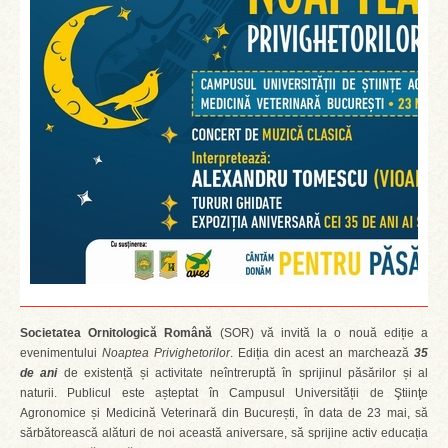
Societatea Ornitologică Română
(SOR) vă invită la o nouă ediție a
evenimentului
Noaptea Privighetorilor
. Ediția din acest an marchează
35
de ani
de existență și activitate neîntreruptă în sprijinul păsărilor și al
naturii. Publicul este așteptat în Campusul Universității de Ştiinţe
Agronomice și Medicină Veterinară din București, în data de 23 mai, să
sărbătorească alături de noi această aniversare, să sprijine activ educația