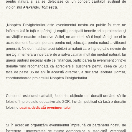
pentru natură și să se delecteze cu un concert
caritabil
susținut de
violonistul
Alexandru Tomescu
.
„Noaptea Privighetorilor este evenimentul nostru cu public în care ne
întâlnim față în față cu părinții și copiii, principalii beneficiari ai proiectelor și
activităților noastre educative. Astfel, ne-am dorit să îi implicăm și pe ei în
acest demers foarte important pentru noi, educația pentru natură a viitoarei
generații. Ne dorim alături acei iubitori ai naturii care înțeleg că e nevoie de
noi toți în temerara încercare de a salva cât mai mult din mediul natural. Iar
uneori ajutorul necesar este cel financiar, participarea la eveniment printr-o
donație fiind recomandată ca apreciere și susținere pentru ceea ce SOR
face de peste 35 de ani în această direcție.”, a declarat Teodora Domșa,
coordonatoarea proiectului Noaptea Privighetorilor.
Concertul este unul caritabil, fondurile obținute din donații urmând să fie
folosite în proiectele educative ale SOR. Invităm publicul să facă o donație
folosind
pagina dedicată evenimentului
.
Și în acest an organizăm evenimentul împreună cu partenerul nostru de
încredere, Universitatea de Științe Agronomice și Medicină Veterinară