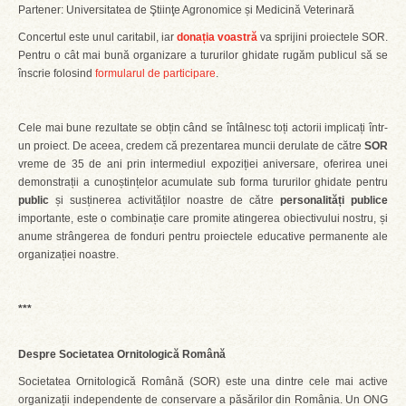
Partener: Universitatea de Ştiinţe Agronomice și Medicină Veterinară
Concertul este unul caritabil, iar
donația voastră
va sprijini proiectele SOR.
Pentru o cât mai bună organizare a tururilor ghidate rugăm publicul să se
înscrie folosind
formularul de participare
.
Cele mai bune rezultate se obțin când se întâlnesc toți actorii implicați într-
un proiect. De aceea, credem că prezentarea muncii derulate de către
SOR
vreme de 35 de ani prin intermediul expoziției aniversare, oferirea unei
demonstrații a cunoștințelor acumulate sub forma tururilor ghidate pentru
public
și susținerea activităților noastre de către
personalități publice
importante, este o combinație care promite atingerea obiectivului nostru, și
anume strângerea de fonduri pentru proiectele educative permanente ale
organizației noastre.
***
Despre Societatea Ornitologică Română
Societatea Ornitologică Română (SOR) este una dintre cele mai active
organizații independente de conservare a păsărilor din România. Un ONG