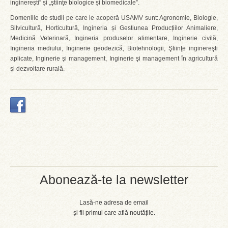
inginereşti” și „ştiinţe biologice și biomedicale”.
Domeniile de studii pe care le acoperă USAMV sunt: Agronomie, Biologie,
Silvicultură, Horticultură, Ingineria și Gestiunea Producțiilor Animaliere,
Medicină Veterinară, Ingineria produselor alimentare, Inginerie civilă,
Ingineria mediului, Inginerie geodezică, Biotehnologii, Ştiinţe inginereşti
aplicate, Inginerie şi management, Inginerie şi management în agricultură
şi dezvoltare rurală.
Abonează-te la newsletter
Lasă-ne adresa de email
și fii primul care află noutățile.