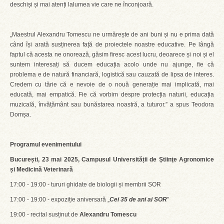
deschiși și mai atenți lalumea vie care ne înconjoară.
„Maestrul Alexandru Tomescu ne urmărește de ani buni și nu e prima dată
când își arată susținerea față de proiectele noastre educative. Pe lângă
faptul că acesta ne onorează, găsim firesc acest lucru, deoarece și noi și el
suntem interesați să ducem educația acolo unde nu ajunge, fie că
problema e de natură financiară, logistică sau cauzată de lipsa de interes.
Credem cu tărie că e nevoie de o nouă generație mai implicată, mai
educată, mai empatică. Fie că vorbim despre protecția naturii, educația
muzicală, învățământ sau bunăstarea noastră, a tuturor.” a spus Teodora
Domșa.
Programul evenimentului
București, 23 mai 2025, Campusul Universității de Ştiinţe Agronomice
și Medicină Veterinară
17:00 - 19:00 - tururi ghidate de biologii și membrii SOR
17:00 - 19:00 - expoziție aniversară „
Cei 35 de ani ai SOR
”
19:00 - recital susținut de
Alexandru Tomescu