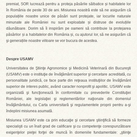
premiat, SOR lucrează pentru a proteja păsările sălbatice și habitatele lor
în România de peste 30 de ani. Misiunea noastră este să ne asigurăm că
populațiile noastre unice de păsări sunt protejate, iar locurile naturale
minunate ale României nu sunt exploatate și distruse de evoluțiile
dăunătoare. Dorim să îi inspirăm pe oameni să contribuie la protejarea
păsărilor și a habitatelor din România și, cu ajutorul lor, să ne asigurăm că
şi generațiile noastre viitoare se vor bucura de acestea.
Despre USAMV
Universitatea de Ştiinţe Agronomice şi Medicină Veterinară din Bucureşti
(USAMV) este o instituţie de învăţământ superior şi cercetare acreditată, cu
personalitate juridică, ce face parte din reţeaua instituţiilor de învăţământ
superior de interes public, având caracter nonprofit şi apolitic. USAMV este
organizată şi funcţionează în conformitate cu prevederile Constituţiei
României, ale legislaţiei şi reglementărilor naţionale din domeniul
învăţământului, cu Carta universitară şi regulamentele proprii pentru a-şi
îndeplini misiunea asumată.
Misiunea USAMV este ca prin educaţie şi cercetare ştiinţifică să formeze
specialişti cu un înalt grad de calificare şi cu competenţe corespunzătoare
exigenţelor pieţei forţei de muncă în domeniile fundamentale: „ştiinţe