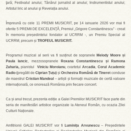
ţară; Festivalul anului; Tânărul jurnalist al anului; Instrumentistul anului;
Artistul liric al anului şi Revelația anului.
Împreună cu cele 11 PREMII MUSICRIT, pe 14 ianuarie 2026 vor mai fi
oferite 5 PREMII DE EXCELENŢĂ, Premiul „Grigore Constantinescu” - creat
în memoria președintelui fondator al UCRRM -, un Premiu Special al
UCRRM, precum și
TROFEUL MUSICRIT.
Programul muzical al serii va fi susținut de sopranele
Melody Moore și
Paula Iancic
, mezzosopranele
Roxana Constantinescu și Ramona
Zaharia,
pianistul
Viniciu Moroianu
, cvartetul
Arcadia
,
Corul Academic
Radio (
pregătit de
Ciprian Țuțu)
și
Orchestra Română de Tineret
conduse
de maestrul
Cristian Mandeal
– artiști și formații muzicale de certă valoare
internațională, ce onorează România prin fiecare concert.
Ca și anul trecut, prezenta ediție a Galei Premiilor MUSICRIT face parte din
seria de manifestări artistice organizate la Ateneul Român, cu ocazia Zilei
Culturii Naționale.
Amfitrionii GALEI MUSICRIT vor fi
Luminița Arvunescu
– Președintele