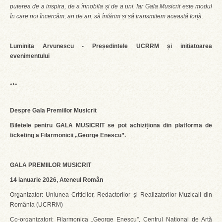
puterea de a inspira, de a înnobila și de a uni. Iar Gala Musicrit este modul
în care noi încercăm, an de an, să întărim și să transmitem această forță.
Luminița Arvunescu - Președintele UCRRM și inițiatoarea
evenimentului
***
Despre Gala Premiilor Musicrit
Biletele pentru GALA MUSICRIT se pot achiziționa din platforma de
ticketing a Filarmonicii „George Enescu”.
GALA PREMIILOR MUSICRIT
14 ianuarie 2026, Ateneul Român
Organizator: Uniunea Criticilor, Redactorilor și Realizatorilor Muzicali din
România (UCRRM)
Co-organizatori: Filarmonica „George Enescu”, Centrul Național de Artă