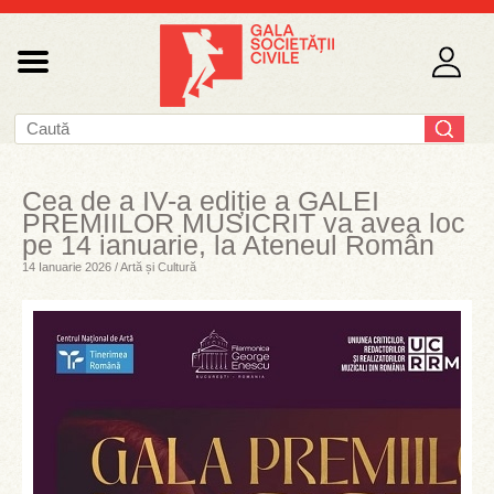
Cea de a IV-a ediție a GALEI
PREMIILOR MUSICRIT va avea loc
pe 14 ianuarie, la Ateneul Român
14 Ianuarie 2026 / Artă și Cultură