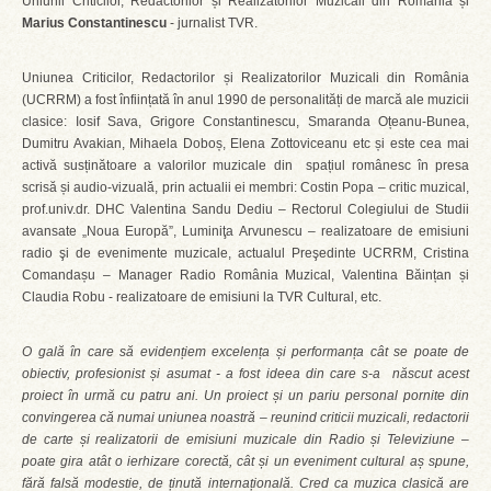
Uniunii Criticilor, Redactorilor și Realizatorilor Muzicali din România și
Marius Constantinescu
- jurnalist TVR.
Uniunea Criticilor, Redactorilor și Realizatorilor Muzicali din România
(UCRRM) a fost înființată în anul 1990 de personalități de marcă ale muzicii
clasice: Iosif Sava, Grigore Constantinescu, Smaranda Oțeanu-Bunea,
Dumitru Avakian, Mihaela Doboș, Elena Zottoviceanu etc și este cea mai
activă susținătoare a valorilor muzicale din spațiul românesc în presa
scrisă și audio-vizuală, prin actualii ei membri: Costin Popa – critic muzical,
prof.univ.dr. DHC Valentina Sandu Dediu – Rectorul Colegiului de Studii
avansate „Noua Europă”, Luminiţa Arvunescu – realizatoare de emisiuni
radio şi de evenimente muzicale, actualul Preşedinte UCRRM, Cristina
Comandașu – Manager Radio România Muzical, Valentina Băințan și
Claudia Robu - realizatoare de emisiuni la TVR Cultural, etc.
O gală în care să evidențiem excelența și performanța cât se poate de
obiectiv, profesionist și asumat - a fost ideea din care s-a născut acest
proiect în urmă cu patru ani. Un proiect și un pariu personal pornite din
convingerea că numai uniunea noastră – reunind criticii muzicali, redactorii
de carte și realizatorii de emisiuni muzicale din Radio și Televiziune –
poate gira atât o ierhizare corectă, cât și un eveniment cultural aș spune,
fără falsă modestie, de ținută internațională. Cred ca muzica clasică are