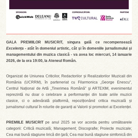
GALA PREMIILOR MUSICRIT, singura gală ce recompensează
Excelența -
atât în domeniul artistic, cât şi în domeniile jurnalismului şi
managementului din muzica clasică -
va avea loc miercuri, 14 ianuarie
2026, de la ora 19:00, la Ateneul Român.
Organizat de Uniunea Criticilor, Redactorilor și Realizatorilor Muzicali din
România (UCRRM), în parteneriat cu Filarmonica „George Enescu”,
Centrul Național de Artă „Tinerimea Română” şi ARTEXIM, evenimentul
reprezintă nu doar o celebrare a performanței din toate ariile muzicii
clasice, ci o adevărată platformă, repoziționând critica muzicală și
jurnalismul cultural în rolurile de garanți ai Valorii și promotori ai Excelenței.
PREMIILE MUSICRIT
pe anul 2025 se vor acorda pentru următoarele
categorii: Critică muzicală; Management; Discografie; Proiecte muzicale;
Cea mai bună stagiune lirică din ţară; Cea mai bună stagiune simfonică din