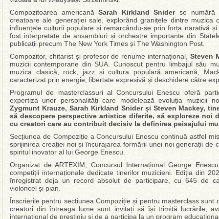
Compozitoarea americană
Sarah Kirkland Snider
se numără pr
creatoare ale generației sale, explorând granițele dintre muzica 
influențele culturii populare și remarcându-se prin forța narativă ș
fost interpretate de ansambluri și orchestre importante din Statel
publicații precum The New York Times și The Washington Post.
Compozitor, chitarist și profesor de renume internațional,
Steven 
muzicii contemporane din SUA. Cunoscut pentru limbajul său muzi
muzica clasică, rock, jazz și cultura populară americană, Mac
caracterizat prin energie, libertate expresivă și deschidere către ex
Programul de masterclassuri al Concursului Enescu oferă partici
expertiza unor personalități care modelează evoluția muzicii n
Zygmunt Krauze, Sarah Kirkland Snider și Steven Mackey, tiner
să descopere perspective artistice diferite, să exploreze noi d
cu creatori care au contribuit decisiv la definirea peisajului 
Secțiunea de Compoziție a Concursului Enescu continuă astfel misi
sprijinirea creației noi și încurajarea formării unei noi generații d
spiritul inovator al lui George Enescu.
Organizat de ARTEXIM, Concursul Internațional George Enescu
competiții internaționale dedicate tinerilor muzicieni. Ediția din
înregistrat deja un record absolut de participare, cu 645 de cand
violoncel și pian.
Înscrierile pentru secțiunea Compoziție și pentru masterclass sunt d
creatori din întreaga lume sunt invitați să își trimită lucrările,
internațional de prestigiu și de a participa la un program educaționa