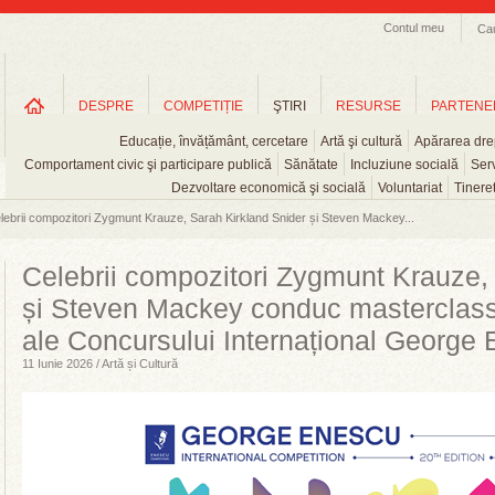
Contul meu
Ca
DESPRE
COMPETIȚIE
ŞTIRI
RESURSE
PARTENE
Educație, învățământ, cercetare
Artă şi cultură
Apărarea drep
Comportament civic şi participare publică
Sănătate
Incluziune socială
Serv
Dezvoltare economică şi socială
Voluntariat
Tinere
lebrii compozitori Zygmunt Krauze, Sarah Kirkland Snider și Steven Mackey...
Celebrii compozitori Zygmunt Krauze,
și Steven Mackey conduc masterclass
ale Concursului Internațional George
11 Iunie 2026 / Artă și Cultură