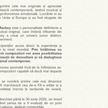
intre cele mai originale și apreciate
clasică contemporană, teatrul muzical și
i profunzimea emoțională. Lucrările ei au
e Unite și Europa și au fost elogiate de
Mackey
este o personalitate definitorie a
cal original, care îmbină influențe din
key a creat un univers sonor distinct,
periment.
panților acces direct la experiența și
oi la nivel mondial.
Prin întâlnirea cu
ii compozitori vor avea posibilitatea
irecții de dezvoltare și să dialogheze
muzical contemporan.
unea asumată încă de la înființarea sa:
e compozitori capabili să ducă mai departe
 se numără printre cele mai dinamice
 2026 marchează cea de-a XX-a ediție și a
idați înscriși la secțiunile de vioară,
eschise până la 30 iunie 2026, iar tinerii
 având șansa de a fi evaluați de un juriu
l valoros, dedicat compoziției.