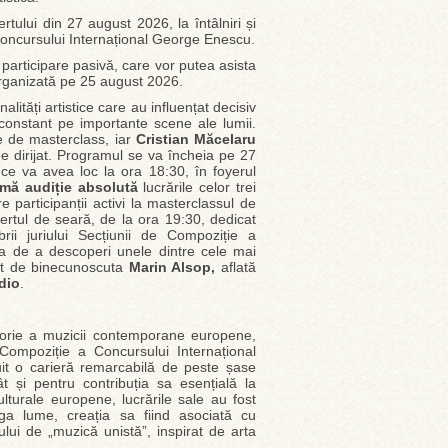
certului din 27 august 2026, la întâlniri și
Concursului Internațional George Enescu.
 participare pasivă, care vor putea asista
 organizată pe 25 august 2026.
alități artistice care au influențat decisiv
 constant pe importante scene ale lumii.
le de masterclass, iar
Cristian Măcelaru
 de dirijat. Programul se va încheia pe 27
, ce va avea loc la ora 18:30, în foyerul
imă audiție absolută
lucrările celor trei
tre participanții activi la masterclassul de
ncertul de seară, de la ora 19:30, dedicat
ii juriului Secțiunii de Compoziție a
ia de a descoperi unele dintre cele mai
ijat de binecunoscuta
Marin Alsop,
aflată
dio
.
itorie a muzicii contemporane europene,
 Compoziție a Concursului Internațional
it o carieră remarcabilă de peste șase
ât și pentru contribuția sa esențială la
turale europene, lucrările sale au fost
aga lume, creația sa fiind asociată cu
ui de „muzică unistă”, inspirat de arta