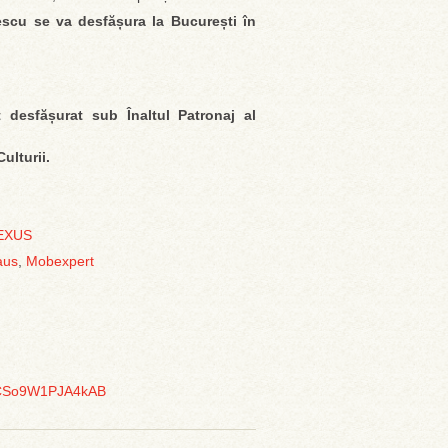
escu se va desfășura la București în
desfășurat sub Înaltul Patronaj al
Culturii.
EXUS
aus
,
Mobexpert
aCSo9W1PJA4kAB