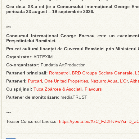
Cea de-a XX-a ediție a Concursului Internațional George En
perioada 23 august – 19 septembrie 2026.
***
Concursul Internațional George Enescu este un eveniment 
Președintelui României.
Proiect cultural finanțat de Guvernul României prin Ministerul 
Organizator:
ARTEXIM
Co-organizator:
Fundația ArtProduction
Parteneri principali:
Rompetrol
,
BRD Groupe Societe Generale
,
L
Parteneri:
Purcari
,
One United Properties
,
Nazurro Aqua
,
L’Or
,
Alth
Cu sprijinul:
Țuca Zbârcea & Asociații
,
Flavours
Partener de monitorizare
: mediaTRUST
***
Teaser Concursul Enescu:
https://youtu.be/XzC_FZ2HvVw?si=D_