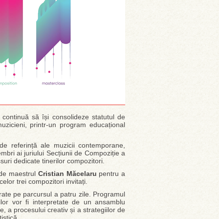
continuă să își consolideze statutul de
uzicieni, printr-un program educațional
 de referință ale muzicii contemporane,
embri ai juriului Secțiunii de Compoziție a
uri dedicate tinerilor compozitori.
ți de maestrul
Cristian Măcelaru
pentru a
elor trei compozitori invitați.
șurate pe parcursul a patru zile. Programul
nților vor fi interpretate de un ansamblu
, a procesului creativ și a strategiilor de
istică.