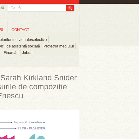
ută
RI
CONTACT
turilor individuale/colective
icii de asistență socială
Protecția mediului
t
Finanțări
Joburi
 Sarah Kirkland Snider
urile de compoziție
 Enescu