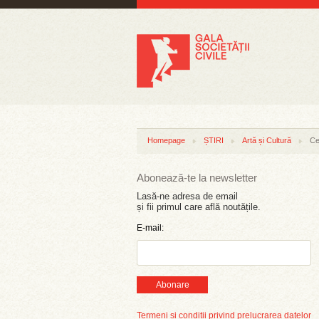
Homepage
ȘTIRI
Artă și Cultură
Ce
Abonează-te la newsletter
Lasă-ne adresa de email
și fii primul care află noutățile.
E-mail:
Abonare
Termeni și condiții privind prelucrarea datelor