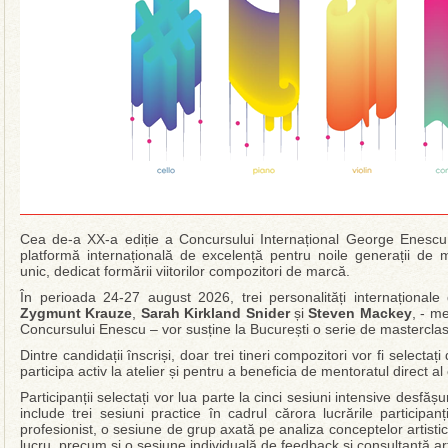
Cea de-a XX-a ediție a Concursului Internațional George Enescu 
platformă internațională de excelență pentru noile generații de m
unic, dedicat formării viitorilor compozitori de marcă.
În perioada 24-27 august 2026, trei personalități internaționale
Zygmunt Krauze
,
Sarah Kirkland Snider
și
Steven Mackey
, - m
Concursului Enescu – vor susține la București o serie de masterclass
Dintre candidații înscriși, doar trei tineri compozitori vor fi selecta
participa activ la atelier și pentru a beneficia de mentoratul direct al c
Participanții selectați vor lua parte la cinci sesiuni intensive desfă
include trei sesiuni practice în cadrul cărora lucrările participa
profesionist, o sesiune de grup axată pe analiza conceptelor artistice
lucru, precum și o sesiune individuală de feedback și consultanță art