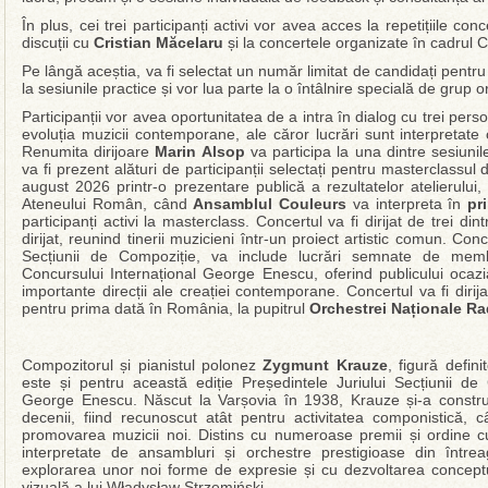
În plus, cei trei participanți activi vor avea acces la repetițiile con
discuții cu
Cristian Măcelaru
și la concertele organizate în cadrul 
Pe lângă aceștia, va fi selectat un număr limitat de candidați pentru
la sesiunile practice și vor lua parte la o întâlnire specială de grup
Participanții vor avea oportunitatea de a intra în dialog cu trei person
evoluția muzicii contemporane, ale căror lucrări sunt interpretate
Renumita dirijoare
Marin Alsop
va participa la una dintre sesiuni
va fi prezent alături de participanții selectați pentru masterclassul
august 2026 printr-o prezentare publică a rezultatelor atelierului
Ateneului Român, când
Ansamblul Couleurs
va interpreta în
pr
participanți activi la masterclass. Concertul va fi dirijat de trei din
dirijat, reunind tinerii muzicieni într-un proiect artistic comun. Co
Secțiunii de Compoziție, va include lucrări semnate de membr
Concursului Internațional George Enescu, oferind publicului ocaz
importante direcții ale creației contemporane. Concertul va fi dir
pentru prima dată în România, la pupitrul
Orchestrei Naționale Ra
Compozitorul și pianistul polonez
Zygmunt Krauze
, figură defin
este și pentru această ediție Președintele Juriului Secțiunii de
George Enescu. Născut la Varșovia în 1938, Krauze și-a constru
decenii, fiind recunoscut atât pentru activitatea componistică, c
promovarea muzicii noi. Distins cu numeroase premii și ordine cul
interpretate de ansambluri și orchestre prestigioase din între
explorarea unor noi forme de expresie și cu dezvoltarea conceptul
vizuală a lui Władysław Strzemiński.