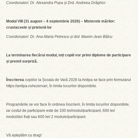
Coordonatori: Dr. Alexandra Popa și Drd. Andreea Drăghici
Modul VIII (31 august – 4 septembrie 2026) – Misterele mărilor:
crustaceele și prietenii lor
Coordonatori: Dr. Ana-Maria Petrescu și drd. Maxim-Jean Bâlcu
La terminarea fiecărui modul, toți copiii vor primi diplome de participare
și premii surpriză.
Înscrierea
copiilor la Școala de Vară 2026 la Antipa se face prin formularul
https://antipa.ro/rezervari, în limita locurilor disponibile.
Programările se vor face în ordinea înscrierii, în limita locurilor disponibile,
iar costul de participare este de 330 lei/modul/participant, 600 lei/
modul/doi frați sau 600 lei/ 2 module/participant.
Vă așteptăm cu drag!