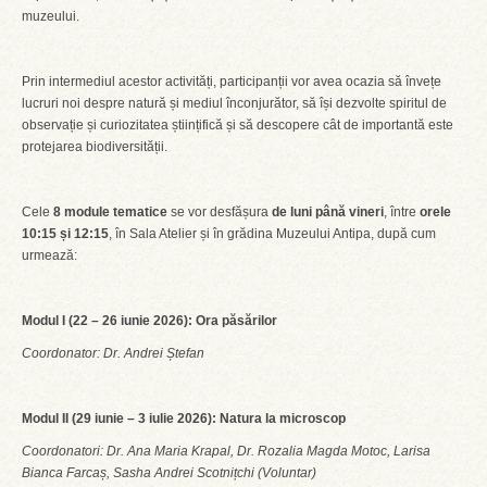
muzeului.
Prin intermediul acestor activități, participanții vor avea ocazia să învețe
lucruri noi despre natură și mediul înconjurător, să își dezvolte spiritul de
observație și curiozitatea științifică și să descopere cât de importantă este
protejarea biodiversității.
Cele
8 module tematice
se vor desfășura
de luni până vineri
, între
orele
10:15 și 12:15
, în Sala Atelier și în grădina Muzeului Antipa, după cum
urmează:
Modul I (22 – 26 iunie 2026): Ora păsărilor
Coordonator: Dr. Andrei Ștefan
Modul II (29 iunie – 3 iulie 2026): Natura la microscop
Coordonatori: Dr. Ana Maria Krapal, Dr. Rozalia Magda Motoc, Larisa
Bianca Farcaș, Sasha Andrei Scotnițchi (Voluntar)