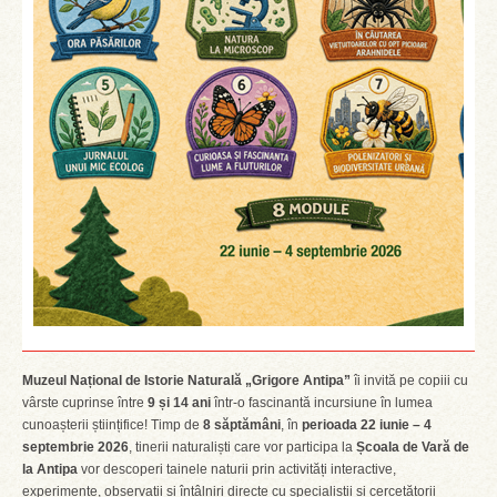
Muzeul Național de Istorie Naturală „Grigore Antipa”
îi invită pe copiii cu
vârste cuprinse între
9 și 14 ani
într-o fascinantă incursiune în lumea
cunoașterii științifice! Timp de
8 săptămâni
, în
perioada 22 iunie – 4
septembrie 2026
, tinerii naturaliști care vor participa la
Școala de Vară de
la Antipa
vor descoperi tainele naturii prin activități interactive,
experimente, observații și întâlniri directe cu specialiștii și cercetătorii