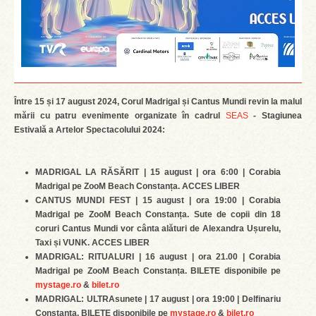
Între 15 și 17 august 2024, Corul Madrigal și Cantus Mundi revin la malul
mării cu patru evenimente organizate în cadrul
SEAS
- Stagiunea
Estivală a Artelor Spectacolului 2024:
MADRIGAL LA RĂSĂRIT | 15 august | ora 6:00 | Corabia
Madrigal pe ZooM Beach Constanța. ACCES LIBER
CANTUS MUNDI FEST | 15 august | ora 19:00 | Corabia
Madrigal pe ZooM Beach Constanța. Sute de copii din 18
coruri Cantus Mundi vor cânta alături de Alexandra Ușurelu,
Taxi și VUNK. ACCES LIBER
MADRIGAL: RITUALURI | 16 august | ora 21.00 | Corabia
Madrigal pe ZooM Beach Constanța. BILETE disponibile pe
mystage.ro
&
bilet.ro
MADRIGAL: ULTRAsunete | 17 august | ora 19:00 | Delfinariu
Constanța. BILETE disponibile pe
mystage.ro
&
bilet.ro