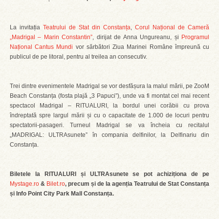
La invitația
Teatrului de Stat din Constanța
,
Corul Național de Cameră
„Madrigal – Marin Constantin”
, dirijat de Anna Ungureanu, și
Programul
Național Cantus Mundi
vor sărbători Ziua Marinei Române împreună cu
publicul de pe litoral, pentru al treilea an consecutiv.
Trei dintre evenimentele Madrigal se vor desfășura la malul mării, pe ZooM
Beach Constanța (fosta plajă „3 Papuci”), unde va fi montat cel mai recent
spectacol Madrigal – RITUALURI, la bordul unei corăbii cu prova
îndreptată spre largul mării și cu o capacitate de 1.000 de locuri pentru
spectatorii-pasageri. Turneul Madrigal se va încheia cu recitalul
„MADRIGAL: ULTRAsunete” în compania delfinilor, la Delfinariu din
Constanța.
Biletele la RITUALURI și ULTRAsunete se pot achiziționa de pe
Mystage.ro
&
Bilet.ro
, precum și de la agenția Teatrului de Stat Constanța
și Info Point City Park Mall Constanța.