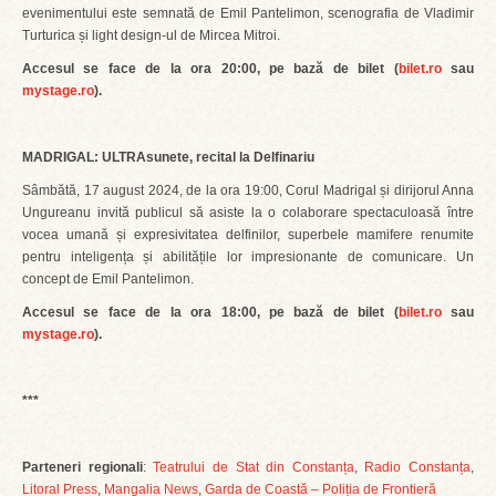
evenimentului este semnată de Emil Pantelimon, scenografia de Vladimir
Turturica și light design-ul de Mircea Mitroi.
Accesul se face de la ora 20:00, pe bază de bilet (
bilet.ro
sau
mystage.ro
).
MADRIGAL: ULTRAsunete, recital la Delfinariu
Sâmbătă, 17 august 2024, de la ora 19:00, Corul Madrigal și dirijorul Anna
Ungureanu invită publicul să asiste la o colaborare spectaculoasă între
vocea umană și expresivitatea delfinilor, superbele mamifere renumite
pentru inteligența și abilitățile lor impresionante de comunicare. Un
concept de Emil Pantelimon.
Accesul se face de la ora 18:00, pe bază de bilet (
bilet.ro
sau
mystage.ro
).
***
Parteneri regionali
:
Teatrului de Stat din Constanța
,
Radio Constanța
,
Litoral Press
,
Mangalia News
,
Garda de Coastă – Poliția de Frontieră