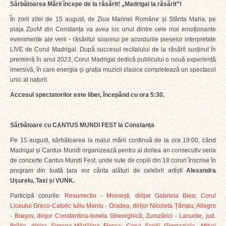
Sărbătoarea Mării începe de la răsărit! „Madrigal la răsărit”!
În zorii zilei de 15 august, de Ziua Marinei Române și Sfânta Maria, pe
plaja ZooM din Constanța va avea loc unul dintre cele mai emoționante
evenimente ale verii - răsăritul soarelui pe acordurile pieselor interpretate
LIVE de Corul Madrigal. După succesul recitalului de la răsărit susținut în
premieră în anul 2023, Corul Madrigal dedică publicului o nouă experiență
imersivă, în care energia și grația muzicii clasice completează un spectacol
unic al naturii.
Accesul spectatorilor este liber, începând cu ora 5:30.
Sărbătoare cu CANTUS MUNDI FEST la Constanța
Pe 15 august, sărbătoarea la malul mării continuă de la ora 19:00, când
Madrigal și Cantus Mundi organizează pentru al doilea an consecutiv seria
de concerte Cantus Mundi Fest, unde sute de copiii din 18 coruri înscrise în
program din toată țara vor cânta alături de celebrii artiști
Alexandra
Ușurelu, Taxi și VUNK.
Participă corurile:
Resurrectio - Moinești, dirijor Gabriela Biea; Corul
Liceului Greco-Catolic Iuliu Maniu - Oradea, dirijor Nicoleta Țâmpu; Allegro
- Brașov, dirijor Constantina-Ionela Gheorghică; Zumzărici - Lanurile, jud.