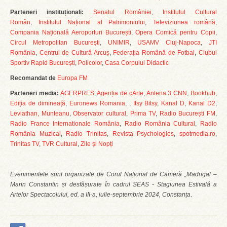
Parteneri instituționali:
Senatul României
,
Institutul Cultural
Român
,
Institutul Național al Patrimoniului
,
Televiziunea română
,
Compania Națională Aeroporturi București
,
Opera Comică pentru Copii
,
Circul Metropolitan București
,
UNIMIR
,
USAMV Cluj-Napoca
,
JTI
România
,
Centrul de Cultură Arcuș
,
Federația Română de Fotbal
,
Clubul
Sportiv Rapid București
,
Policolor
,
Casa Corpului Didactic
Recomandat de
Europa FM
Parteneri media:
AGERPRES
,
Agenția de cArte
,
Antena 3 CNN
,
Bookhub
,
Ediția de dimineață
,
Euronews Romania
, ,
Itsy Bitsy
,
Kanal D
,
Kanal D2
,
Leviathan,
Munteanu
,
Observator cultural
,
Prima TV
,
Radio București FM
,
Radio France Internationale România
,
Radio România Cultural
,
Radio
România Muzical
,
Radio Trinitas
,
Revista Psychologies
,
spotmedia.ro
,
Trinitas TV
,
TVR Cultural
,
Zile și Nopți
Evenimentele sunt organizate de Corul Național de Cameră „Madrigal –
Marin Constantin și desfășurate în cadrul SEAS - Stagiunea Estivală a
Artelor Spectacolului, ed. a III-a, iulie-septembrie 2024, Constanța
.