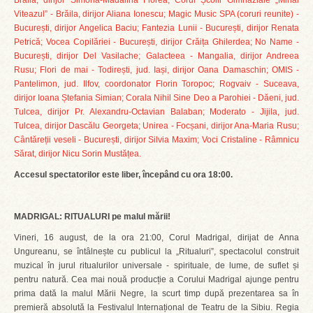
Brăila, dirijor Simona-Mădălina Florea; Corul Școlii Gimnaziale „Mihai
Viteazul” - Brăila, dirijor Aliana Ionescu; Magic Music SPA (coruri reunite) -
București, dirijor Angelica Baciu; Fantezia Lunii - București, dirijor Renata
Petrică; Vocea Copilăriei - București, dirijor Crăița Ghilerdea; No Name -
București, dirijor Del Vasilache; Galacteea - Mangalia, dirijor Andreea
Rusu; Flori de mai - Todirești, jud. Iași, dirijor Oana Damaschin; OMIS -
Pantelimon, jud. Ilfov, coordonator Florin Toropoc; Rogvaiv - Suceava,
dirijor Ioana Ștefania Simian; Corala Nihil Sine Deo a Parohiei - Dăeni, jud.
Tulcea, dirijor Pr. Alexandru-Octavian Balaban; Moderato - Jijila, jud.
Tulcea, dirijor Dascălu Georgeta; Unirea - Focșani, dirijor Ana-Maria Rusu;
Cântăreții veseli - București, dirijor Silvia Maxim; Voci Cristaline - Râmnicu
Sărat, dirijor Nicu Sorin Mustățea.
Accesul spectatorilor este liber, începând cu ora 18:00.
MADRIGAL: RITUALURI pe malul mării!
Vineri, 16 august, de la ora 21:00, Corul Madrigal, dirijat de Anna
Ungureanu, se întâlnește cu publicul la „Ritualuri”, spectacolul construit
muzical în jurul ritualurilor universale - spirituale, de lume, de suflet și
pentru natură. Cea mai nouă producție a Corului Madrigal ajunge pentru
prima dată la malul Mării Negre, la scurt timp după prezentarea sa în
premieră absolută la Festivalul Internațional de Teatru de la Sibiu. Regia