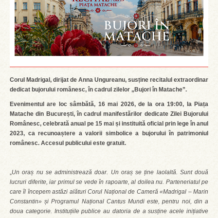
Corul Madrigal, dirijat de Anna Ungureanu, susține recitalul extraordinar
dedicat bujorului românesc, în cadrul zilelor „Bujori în Matache”.
Evenimentul are loc sâmbătă, 16 mai 2026, de la ora 19:00, la Piața
Matache din București, în cadrul manifestărilor dedicate Zilei Bujorului
Românesc, celebrată anual pe 15 mai ș
i instituit
ă oficial prin lege în anul
2023, ca recunoaștere a valorii simbolice a bujorului în patrimoniul
românesc. Accesul publicului este gratuit.
„
Un oraș nu se administrează doar. Un oraș se ține laolaltă. Sunt două
lucruri diferite, iar primul se vede în rapoarte, al doilea nu. Parteneriatul pe
care îl începem astă
zi al
ături Corul Naț
ional de Camer
ă «
Madrigal
– Marin
Constantin» și Programul Național Cantus Mundi este, pentru noi, din a
doua categorie. Instituțiile publice au datoria de a susține acele inițiative