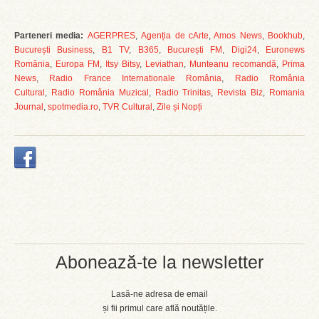
Parteneri media:
AGERPRES
,
Agenția de cArte
,
Amos News
,
Bookhub
,
București Business
,
B1 TV
,
B365
,
București FM
,
Digi24
,
Euronews
România
,
Europa FM
,
Itsy Bitsy
,
Leviathan
,
Munteanu recomandă
,
Prima
News
,
Radio France Internationale România
,
Radio România
Cultural
,
Radio România Muzical
,
Radio Trinitas
,
Revista Biz
,
Romania
Journal
,
spotmedia.ro
,
TVR Cultural
,
Zile și Nopți
Abonează-te la newsletter
Lasă-ne adresa de email
și fii primul care află noutățile.