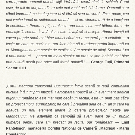
care apropie oamenii unii de alții, fără să le ceară nimic în schimb. Corul
este, de mii de ani, una dintre cele mai vechi astfel de forme. Oamenii care
cântă împreună se înțeleg între ei și fără să stea de vorbă. Este, poate, cea
mai veche formă de solidaritate umană — și are virtutea rară de a funcț
iona
în continuare. Pentru copii, corul este una dintre cele mai blâ
nde forme de
educa
ț
ie
î
n comun.
Învață să asculte. Învață să-și aștepte rândul. Învață că
vocea proprie sună mai bine atunci când nu o acoperă pe a celuilalt
—
o
lec
ție pe care, ca societate, am face bine să o redescoperim împreună cu
ei. Madrigalul nu are nevoie de explicații. Are nevoie de aliați. Sectorul 1 va
fi unul dintre ei
—
pentru un motiv simplu: un oraș se ține laolaltă mai bine
prin cultură decât prin orice altă
form
ă
public
ă.
” —
George Tuță, Primarul
Sectorului 1
„
Corul Madrigal transformă Bucureștiul într-o scenă și redă
comunit
ății
bucuria întâlnirii prin muzică. Participarea noastră la un eveniment dedicat
bujorului românesc este mai mult decât un recital, este un prim pas către
un proiect amplu, surprinzător, pe care î
l preg
ătim deja de un an și care va
adăuga un nou element aparte în galeria proiectelor inedite ale
Madrigalului. Ne așteptăm ca sâmbătă să avem parte de un public
numeros pentru care am pregatit un recital pur românesc!
” —
Emil
Pantelimon, managerul Corului Naț
ional de Camer
ă „
Madrigal - Marin
Constantin
”