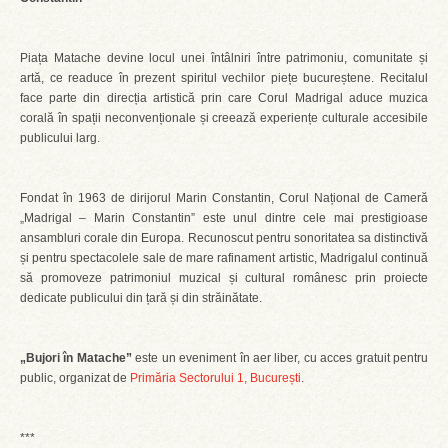
Piața Matache devine locul unei întâlniri între patrimoniu, comunitate și
artă, ce readuce în prezent spiritul vechilor piețe bucureștene. Recitalul
face parte din direcția artistică prin care Corul Madrigal aduce muzica
corală în spații neconvenționale și creează experiențe culturale accesibile
publicului larg.
Fondat în 1963 de dirijorul Marin Constantin, Corul Național de Cameră
„Madrigal – Marin Constantin” este unul dintre cele mai prestigioase
ansambluri corale din Europa. Recunoscut pentru sonoritatea sa distinctivă
și pentru spectacolele sale de mare rafinament artistic, Madrigalul continuă
să promoveze patrimoniul muzical și cultural românesc prin proiecte
dedicate publicului din țară și din străinătate.
„
Bujori
în Matache”
este un eveniment în aer liber, cu acces gratuit pentru
public, organizat de
Primăria Sectorului 1, București
.
***