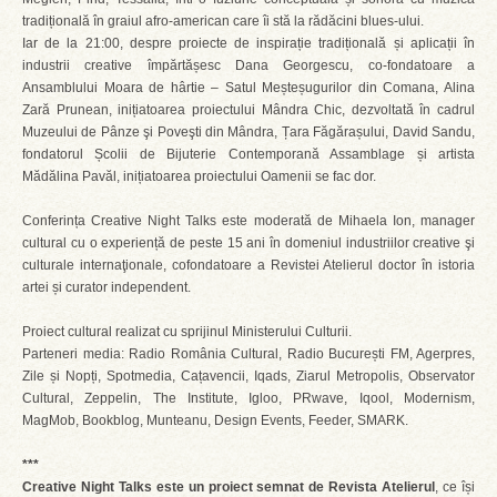
tradițională în graiul afro-american care îi stă la rădăcini blues-ului.
Iar de la 21:00, despre proiecte de inspirație tradițională și aplicații în
industrii creative împărtășesc Dana Georgescu, co-fondatoare a
Ansamblului Moara de hârtie – Satul Meșteșugurilor din Comana, Alina
Zară Prunean, inițiatoarea proiectului Mândra Chic, dezvoltată în cadrul
Muzeului de Pânze şi Poveşti din Mândra, Țara Făgărașului, David Sandu,
fondatorul Școlii de Bijuterie Contemporană Assamblage și artista
Mădălina Pavăl, inițiatoarea proiectului Oamenii se fac dor.
Conferința Creative Night Talks este moderată de Mihaela Ion, manager
cultural cu o experiență de peste 15 ani în domeniul industriilor creative şi
culturale internaţionale, cofondatoare a Revistei Atelierul doctor în istoria
artei și curator independent.
Proiect cultural realizat cu sprijinul Ministerului Culturii.
Parteneri media: Radio România Cultural, Radio București FM, Agerpres,
Zile și Nopți, Spotmedia, Cațavencii, Iqads, Ziarul Metropolis, Observator
Cultural, Zeppelin, The Institute, Igloo, PRwave, Iqool, Modernism,
MagMob, Bookblog, Munteanu, Design Events, Feeder, SMARK.
***
Creative Night Talks este un proiect semnat de Revista Atelierul
, ce își