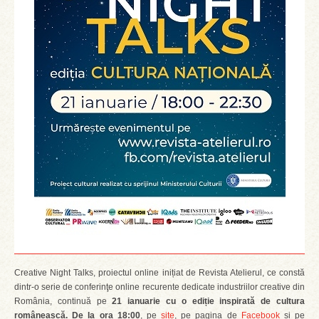
Creative Night Talks, proiectul online inițiat de Revista Atelierul, ce constă
dintr-o serie de conferinţe online recurente dedicate industriilor creative din
România, continuă pe
21 ianuarie cu o ediție inspirată de cultura
românească.
De la ora 18:00
, pe
site
, pe pagina de
Facebook
și pe