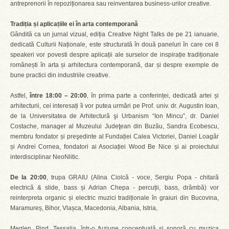
antreprenorii în repoziționarea sau reinventarea business-urilor creative.
Tradiția și aplicațiile ei în arta contemporană
Gândită ca un jurnal vizual, ediția Creative Night Talks de pe 21 ianuarie,
dedicată Culturii Naționale, este structurată în două paneluri în care cei 8
speakeri vor povesti despre aplicații ale surselor de inspirație tradiționale
românești în arta și arhitectura contemporană, dar și despre exemple de
bune practici din industriile creative.
Astfel,
între 18:00 – 20:00
, în prima parte a conferinței, dedicată artei și
arhitecturii, cei interesați îi vor putea urmări pe Prof. univ. dr. Augustin Ioan,
de la Universitatea de Arhitectură şi Urbanism “Ion Mincu”, dr. Daniel
Costache, manager al Muzeului Judeţean din Buzău, Sandra Ecobescu,
membru fondator și preşedinte al Fundației Calea Victoriei, Daniel Loagăr
și Andrei Cornea, fondatori ai Asociației Wood Be Nice și ai proiectului
interdisciplinar NeoNlitic.
De la 20:00
, trupa GRAIU (Alina Ciolcă - voce, Sergiu Popa - chitară
electrică & slide, bass și Adrian Chepa - percuții, bass, drâmbă) vor
reinterpreta organic și electric muzici tradiționale în graiuri din Bucovina,
Maramureș, Bihor, Vlașca, Macedonia, Albania, Istria,
Meglen, Pind, Tessalia, într-o fuziune conceptuală și sonoră cu muzica