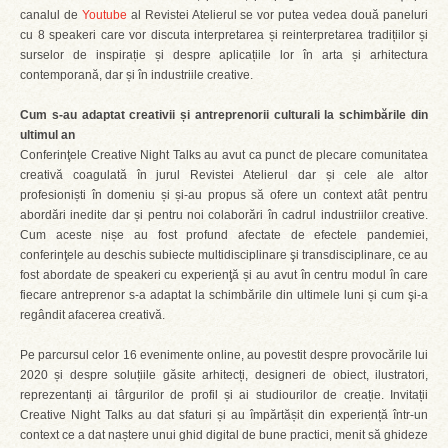
canalul de
Youtube
al Revistei Atelierul se vor putea vedea două paneluri
cu 8 speakeri care vor discuta interpretarea și reinterpretarea tradițiilor și
surselor de inspirație și despre aplicațiile lor în arta și arhitectura
contemporană, dar și în industriile creative.
Cum s-au adaptat creativii și antreprenorii culturali la schimbările din
ultimul an
Conferinţele Creative Night Talks au avut ca punct de plecare comunitatea
creativă coagulată în jurul Revistei Atelierul dar și cele ale altor
profesioniști în domeniu și și-au propus să ofere un context atât pentru
abordări inedite dar și pentru noi colaborări în cadrul industriilor creative.
Cum aceste nișe au fost profund afectate de efectele pandemiei,
conferinţele au deschis subiecte multidisciplinare şi transdisciplinare, ce au
fost abordate de speakeri cu experienţă și au avut în centru modul în care
fiecare antreprenor s-a adaptat la schimbările din ultimele luni și cum şi-a
regândit afacerea creativă.
Pe parcursul celor 16 evenimente online, au povestit despre provocările lui
2020 și despre soluțiile găsite arhitecți, designeri de obiect, ilustratori,
reprezentanți ai târgurilor de profil și ai studiourilor de creație. Invitații
Creative Night Talks au dat sfaturi și au împărtășit din experiență într-un
context ce a dat naștere unui ghid digital de bune practici, menit să ghideze