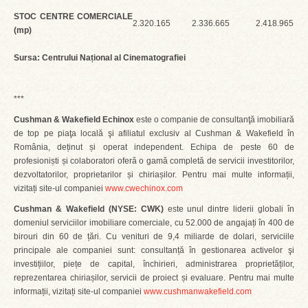
STOC CENTRE COMERCIALE
2.320.165
2.336.665
2.418.965
(mp)
Sursa: Centrului Național al Cinematografiei
***
Cushman & Wakefield Echinox
este o companie de consultanţă imobiliară
de top pe piaţa locală şi afiliatul exclusiv al Cushman & Wakefield în
România, deținut și operat independent. Echipa de peste 60 de
profesioniști și colaboratori oferă o gamă completă de servicii investitorilor,
dezvoltatorilor, proprietarilor și chiriașilor. Pentru mai multe informații,
vizitați site-ul companiei
www.cwechinox.com
Cushman & Wakefield (
NYSE: CWK)
este unul dintre liderii globali în
domeniul serviciilor imobiliare comerciale, cu 52.000 de angajați în 400 de
birouri din 60 de țări. Cu venituri de 9,4 miliarde de dolari, serviciile
principale ale companiei sunt: consultanță în gestionarea activelor şi
investițiilor, piețe de capital, închirieri, administrarea proprietăților,
reprezentarea chiriașilor, servicii de proiect și evaluare. Pentru mai multe
informații, vizitați site-ul companiei
www.cushmanwakefield.com