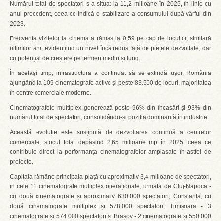
Numărul total de spectatori s-a situat la 11,2 milioane în 2025, în linie cu
anul precedent, ceea ce indică o stabilizare a consumului după vârful din
2023.
Frecvența vizitelor la cinema a rămas la 0,59 pe cap de locuitor, similară
ultimilor ani, evidențiind un nivel încă redus față de piețele dezvoltate, dar
cu potențial de creștere pe termen mediu și lung.
În același timp, infrastructura a continuat să se extindă ușor, România
ajungând la 109 cinematografe active și peste 83.500 de locuri, majoritatea
în centre comerciale moderne.
Cinematografele multiplex generează peste 96% din încasări și 93% din
numărul total de spectatori, consolidându-și poziția dominantă în industrie.
Această evoluție este susținută de dezvoltarea continuă a centrelor
comerciale, stocul total depășind 2,65 milioane mp în 2025, ceea ce
contribuie direct la performanța cinematografelor amplasate în astfel de
proiecte.
Capitala rămâne principala piață cu aproximativ 3,4 milioane de spectatori,
în cele 11 cinematografe multiplex operaționale, urmată de Cluj-Napoca -
cu două cinematografe și aproximativ 630.000 spectatori, Constanța, cu
două cinematografe multiplex și 578.000 spectatori, Timișoara - 3
cinematografe și 574.000 spectatori și Brașov - 2 cinematografe și 550.000