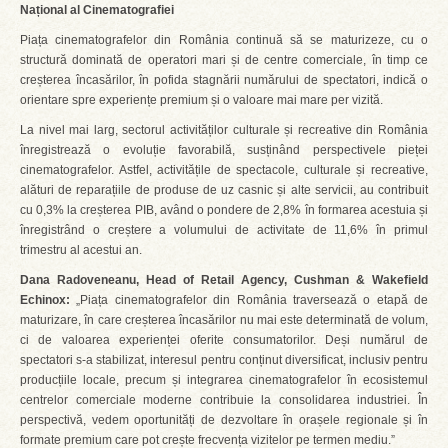
Național al Cinematografiei
Piața cinematografelor din România continuă să se maturizeze, cu o
structură dominată de operatori mari și de centre comerciale, în timp ce
creșterea încasărilor, în pofida stagnării numărului de spectatori, indică o
orientare spre experiențe premium și o valoare mai mare per vizită.
La nivel mai larg, sectorul activităților culturale și recreative din România
înregistrează o evoluție favorabilă, susținând perspectivele pieței
cinematografelor. Astfel, activitățile de spectacole, culturale și recreative,
alături de reparațiile de produse de uz casnic și alte servicii, au contribuit
cu 0,3% la creșterea PIB, având o pondere de 2,8% în formarea acestuia și
înregistrând o creștere a volumului de activitate de 11,6% în primul
trimestru al acestui an.
Dana Radoveneanu, Head of Retail Agency, Cushman & Wakefield
Echinox:
„Piața cinematografelor din România traversează o etapă de
maturizare, în care creșterea încasărilor nu mai este determinată de volum,
ci de valoarea experienței oferite consumatorilor. Deși numărul de
spectatori s-a stabilizat, interesul pentru conținut diversificat, inclusiv pentru
producțiile locale, precum și integrarea cinematografelor în ecosistemul
centrelor comerciale moderne contribuie la consolidarea industriei. În
perspectivă, vedem oportunități de dezvoltare în orașele regionale și în
formate premium care pot crește frecvența vizitelor pe termen mediu.”