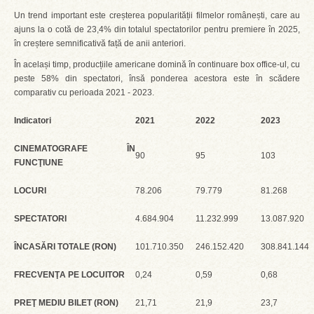
Un trend important este creșterea popularității filmelor românești, care au
ajuns la o cotă de 23,4% din totalul spectatorilor pentru premiere în 2025,
în creștere semnificativă față de anii anteriori.
În același timp, producțiile americane domină în continuare box office-ul, cu
peste 58% din spectatori, însă ponderea acestora este în scădere
comparativ cu perioada 2021 - 2023.
Indicatori
2021
2022
2023
CINEMATOGRAFE ÎN
90
95
103
FUNCŢIUNE
LOCURI
78.206
79.779
81.268
SPECTATORI
4.684.904
11.232.999
13.087.920
ÎNCASĂRI TOTALE (RON)
101.710.350
246.152.420
308.841.144
FRECVENŢA PE LOCUITOR
0,24
0,59
0,68
PREŢ MEDIU BILET (RON)
21,71
21,9
23,7