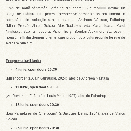
Timp de nouă săptămâni, grădina din centrul Bucureștiului devine un
spațiu de întâlnire între povești, perspective personale asupra filmelor. În
această ediție, selecțiile sunt semnate de Andreea Năstase, Psihotrop
(Mihai Preda), Vlaicu Golcea, Alex Tocilescu, Ada Maria Ileana, Matei
Nițulescu, Sabina Teodora, Victor Ilie și Bogdan-Alexandru Stănescu –
nouă cinefili din domenii diferite, care propun publicului propriile lor rute de
evadare prin film.
Programul lunii iunie:
4 iunie, open doors 20:30
„Miséricorde” (r. Alain Guiraudie, 2024), ales de Andreea Năstasă
11 iunie, open doors 20:30
„Au Revoir les Enfants” (r. Louis Malle, 1987), ales de Psihotrop
18 iunie, open doors 20:30
„Les Parapluies de Cherbourg” (r. Jacques Demy, 1964), ales de Vlaicu
Golcea
25 iunie, open doors 20:30