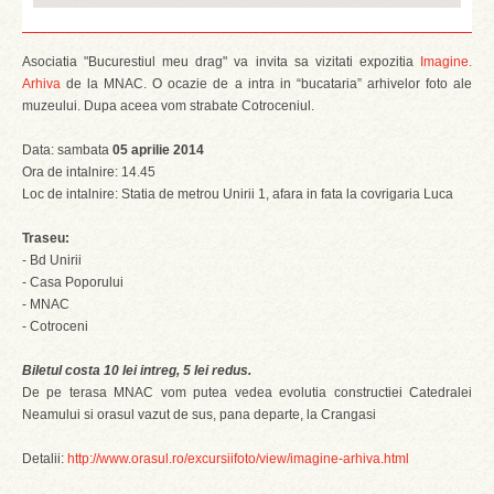
Asociatia "Bucurestiul meu drag" va invita sa vizitati expozitia
Imagine.
Arhiva
de la MNAC. O ocazie de a intra in “bucataria” arhivelor foto ale
muzeului. Dupa aceea vom strabate Cotroceniul.
Data: sambata
05 aprilie 2014
Ora de intalnire: 14.45
Loc de intalnire: Statia de metrou Unirii 1, afara in fata la covrigaria Luca
Traseu:
- Bd Unirii
- Casa Poporului
- MNAC
- Cotroceni
Biletul costa 10 lei intreg, 5 lei redus.
De pe terasa MNAC vom putea vedea evolutia constructiei Catedralei
Neamului si orasul vazut de sus, pana departe, la Crangasi
Detalii:
http://www.orasul.ro/excursiifoto/view/imagine-arhiva.html