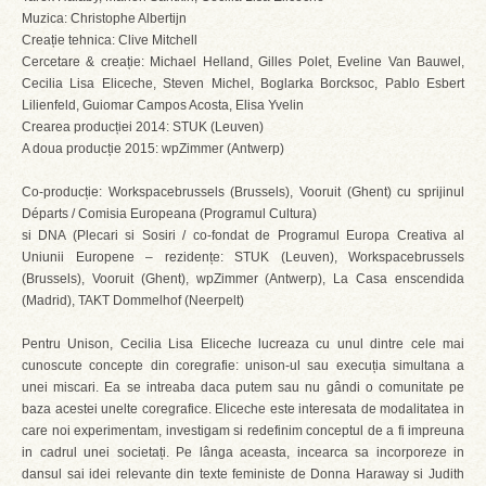
Muzica: Christophe Albertijn
Creație tehnica: Clive Mitchell
Cercetare & creație: Michael Helland, Gilles Polet, Eveline Van Bauwel,
Cecilia Lisa Eliceche, Steven Michel, Boglarka Borcksoc, Pablo Esbert
Lilienfeld, Guiomar Campos Acosta, Elisa Yvelin
Crearea producției 2014: STUK (Leuven)
A doua producție 2015: wpZimmer (Antwerp)
Co-producție: Workspacebrussels (Brussels), Vooruit (Ghent) cu sprijinul
Départs / Comisia Europeana (Programul Cultura)
si DNA (Plecari si Sosiri / co-fondat de Programul Europa Creativa al
Uniunii Europene – rezidențe: STUK (Leuven), Workspacebrussels
(Brussels), Vooruit (Ghent), wpZimmer (Antwerp), La Casa enscendida
(Madrid), TAKT Dommelhof (Neerpelt)
Pentru Unison, Cecilia Lisa Eliceche lucreaza cu unul dintre cele mai
cunoscute concepte din coregrafie: unison-ul sau execuția simultana a
unei miscari. Ea se intreaba daca putem sau nu gândi o comunitate pe
baza acestei unelte coregrafice. Eliceche este interesata de modalitatea in
care noi experimentam, investigam si redefinim conceptul de a fi impreuna
in cadrul unei societați. Pe lânga aceasta, incearca sa incorporeze in
dansul sai idei relevante din texte feministe de Donna Haraway si Judith