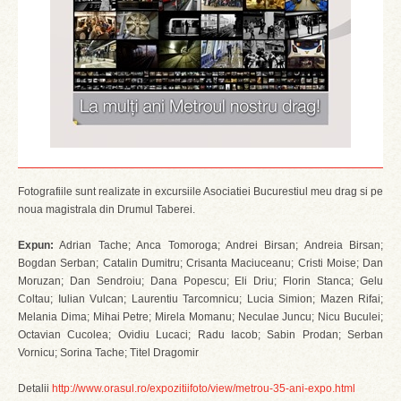
Fotografiile sunt realizate in excursiile Asociatiei Bucurestiul meu drag si pe
noua magistrala din Drumul Taberei.
Expun:
Adrian Tache; Anca Tomoroga; Andrei Birsan; Andreia Birsan;
Bogdan Serban; Catalin Dumitru; Crisanta Maciuceanu; Cristi Moise; Dan
Moruzan; Dan Sendroiu; Dana Popescu; Eli Driu; Florin Stanca; Gelu
Coltau; Iulian Vulcan; Laurentiu Tarcomnicu; Lucia Simion; Mazen Rifai;
Melania Dima; Mihai Petre; Mirela Momanu; Neculae Juncu; Nicu Buculei;
Octavian Cucolea; Ovidiu Lucaci; Radu Iacob; Sabin Prodan; Serban
Vornicu; Sorina Tache; Titel Dragomir
Detalii
http://www.orasul.ro/expozitiifoto/view/metrou-35-ani-expo.html