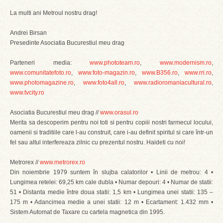
La multi ani Metroul nostru drag!
Andrei Birsan
Presedinte Asociatia Bucurestiul meu drag
Parteneri media:
www.phototeam.ro
,
www.modernism.ro
,
www.comunitatefoto.ro
,
www.foto-magazin.ro
,
www.B356.ro
,
www.rri.ro
,
www.photomagazine.ro
,
www.foto4all.ro
,
www.radioromaniacultural.ro
,
www.tvcity.ro
Asociatia Bucurestiul meu drag //
www.orasul.ro
Merita sa descoperim pentru noi toti si pentru copiii nostri farmecul locului,
oamenii si traditiile care l-au construit, care i-au definit spiritul si care într-un
fel sau altul interfereaza zilnic cu prezentul nostru. Haideti cu noi!
Metrorex //
www.metrorex.ro
Din noiembrie 1979 suntem în slujba calatorilor • Linii de metrou: 4 •
Lungimea retelei: 69,25 km cale dubla • Numar depouri: 4 • Numar de statii:
51 • Distanta medie între doua statii: 1,5 km • Lungimea unei statii: 135 –
175 m • Adancimea medie a unei statii: 12 m • Ecartament: 1.432 mm •
Sistem Automat de Taxare cu cartela magnetica din 1995.