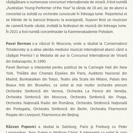
câștigătoare a numeroase concursuri internaționale de vioară. A fost numită
„Australian Young Performer of the Year” la vârsta de 16 ani, iar de atunci a
concertat ca solistă cu orchestre cunoscute în întreaga lume. Repertoriul ei
se întinde de la barocul timpuriu la avangardă, Suyeon fiind un muzician
de cameră foarte căutat, invitată la festivaluri de muzică din întreaga lume.
În 2021 a fost numită concertmaster la Kammerakademie Potsdam.
Pavel Berman
s-a născut în Moscova, unde a studiat la Conservatorul
Tchaikovsky și a atras atenția mediului muzical internațional atunci când a
câștigat Premiul I și Medalia de aur la Concursul Internațional de Vioară
din Indianapolis, în 1990.
Pavel Berman a interpretat pentru publicul de la Carnegie Hall din New
York, Théâtre des Champs Elysées din Paris, Auditorio Nacional din
Madrid, Bunkakaikan din Tokyo, Teatro alla Scala din Milano, Palais des
Beaux Arts din Bruxelles, ca solist al mai multor orchestre precum
Orchestra Simfonică din Verona, Orchestra La Fenice din Veneția,
Orchestra Simfonică din Moscova, Orchestra Simfonică din Praga,
Orchestra Națională Radio din România, Orchestra Simfonică Națională
din Portugalia, Orchestra Simfonică din Berlin, Orchestra Filarmonicii
Regale din Liverpool, Filarmonica din Beijing.
Răzvan Popovici
a studiat la Salzburg, Paris şi Freiburg cu Peter
Langgartner, Jean Sulem şi Wolfram Christ. A interpretat ca solist în sala