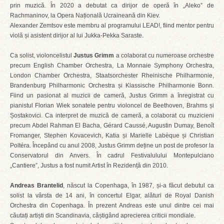
prin muzică. În 2020 a debutat ca dirijor de operă în „Aleko” de
Rachmaninov, la Opera Națională Ucraineană din Kiev.
Alexander Zemtsov este membru al programului LEAD!, fiind mentor pentru
violă și asistent dirijor al lui Jukka-Pekka Saraste.
Ca solist, violoncelistul
Justus Grimm
a colaborat cu numeroase orchestre
precum English Chamber Orchestra, La Monnaie Symphony Orchestra,
London Chamber Orchestra, Staatsorchester Rheinische Philharmonie,
Brandenburg Philharmonic Orchestra și Klassische Philharmonie Bonn.
Fiind un pasionat al muzicii de cameră, Justus Grimm a înregistrat cu
pianistul Florian Wiek sonatele pentru violoncel de Beethoven, Brahms și
Șostakovici. Ca interpret de muzică de cameră, a colaborat cu muzicieni
precum Abdel Rahman El Bacha, Gérard Caussé, Augustin Dumay, Benoît
Fromanger, Stephen Kovacevich, Katia și Marielle Labèque și Christian
Poltéra. Începând cu anul 2008, Justus Grimm deține un post de profesor la
Conservatorul din Anvers. În cadrul Festivalulului Montepulciano
„Cantiere”, Justus a fost numit Artist în Rezidență din 2010.
Andreas Brantelid
, născut la Copenhaga, în 1987, și-a făcut debutul ca
solist la vârsta de 14 ani, în concertul Elgar, alături de Royal Danish
Orchestra din Copenhaga. În prezent Andreas este unul dintre cei mai
căutați artiști din Scandinavia, câștigând aprecierea criticii mondiale.