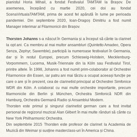
pianistul Horia Mihail, a fondat Festivalul TAMTAM la Brașov. De
asemenea, începând cu martie 2020, cei doi au fondat
ScenaVirtualaTAMTAM, prima de acest fel apărută în lume pe perioada
pandemiei. Din septembrie 2020, Ioan-Dragoș Dimitriu a fost numit
Manager interimar al Filarmonicii din Brașov.
Thorsten Johanns
s-a născut în Germania și a început să cânte la clarinet
la opt ani. Ca membru al mai multor ansambluri (Quintetto Amadeo, Opera
Senza, Zephyr, Saxemble), participă la numeroase festivaluri în Germania,
dar și în restul Europei, precum Schleswig-Holstein, Mecklenburg-
Vorpommern, Lucerna, Musik-Triennale din la Köln sau Festivalul Tirol,
printre altele. În 1998, Johanns a fost numit prim-colaborator al Orchestrei
Filarmonice din Essen, iar patru ani mai târziu a ocupat aceeași funcție pe
care o are și în prezent, cea de clarinetist principal al Orchestrei Simfonice
WDR din Köln. A colaborat cu mai multe orchestre importante, precum
filarmonicile din Berlin și München, Orchestra Simfonică NDR din
Hamburg, Orchestra Germană Radio și Ansamblul Modern.
Thorsten este primul și singurul clarinetist german care a fost invitat
personal de regizorul muzical Alan Gilbert în mai multe rânduri să cânte cu
New York Philharmonic Orchestra.
Din septembrie 2015 Thorsten este profesor de clarinet la Academia de
Muzică din Weimar și susține masterclass-uri în America și China.