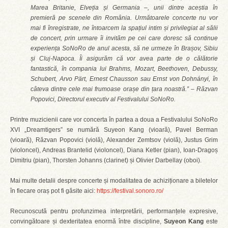
Marea Britanie, Elveția și Germania –, unii dintre aceștia în
premieră pe scenele din România. Următoarele concerte nu vor
mai fi înregistrate, ne întoarcem la spațiul intim și privilegiat al sălii
de concert, prin urmare îi invităm pe cei care doresc să continue
experiența SoNoRo de anul acesta, să ne urmeze în Brașov, Sibiu
și Cluj-Napoca. Îi asigurăm că vor avea parte de o călătorie
fantastică, în compania lui Brahms, Mozart, Beethoven, Debussy,
Schubert, Arvo Pärt, Ernest Chausson sau Ernst von Dohnányi, în
câteva dintre cele mai frumoase orașe din țara noastră.” – Răzvan
Popovici, Directorul executiv al Festivalului SoNoRo.
Printre muzicienii care vor concerta în partea a doua a Festivalului SoNoRo
XVI „Dreamtigers” se numără Suyeon Kang (vioară), Pavel Berman
(vioară), Răzvan Popovici (violă), Alexander Zemtsov (violă), Justus Grim
(violoncel), Andreas Brantelid (violoncel), Diana Ketler (pian), Ioan-Dragoș
Dimitriu (pian), Thorsten Johanns (clarinet) și Olivier Darbellay (oboi).
Mai multe detalii despre concerte și modalitatea de achiziționare a biletelor
în fiecare oraș pot fi găsite aici:
https://festival.sonoro.ro/
Recunoscută pentru profunzimea interpretării, performanțele expresive,
convingătoare și dexteritatea enormă între discipline,
Suyeon Kang
este