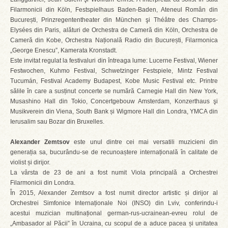
Filarmonicii din Köln, Festspielhaus Baden-Baden, Ateneul Român din
București, Prinzregententheater din München şi Théâtre des Champs-
Elysées din Paris, alături de Orchestra de Cameră din Köln, Orchestra de
Cameră din Kobe, Orchestra Națională Radio din București, Filarmonica
„George Enescu”, Kamerata Kronstadt.
Este invitat regulat la festivaluri din întreaga lume: Lucerne Festival, Wiener
Festwochen, Kuhmo Festival, Schwetzinger Festspiele, Mintz Festival
Tucumán, Festival Academy Budapest, Kobe Music Festival etc. Printre
sălile în care a susținut concerte se numără Carnegie Hall din New York,
Musashino Hall din Tokio, Concertgebouw Amsterdam, Konzerthaus şi
Musikverein din Viena, South Bank și Wigmore Hall din Londra, YMCA din
Ierusalim sau Bozar din Bruxelles.
Alexander Zemtsov
este unul dintre cei mai versatili muzicieni din
generația sa, bucurându-se de recunoaștere internațională în calitate de
violist și dirijor.
La vârsta de 23 de ani a fost numit Viola principală a Orchestrei
Filarmonicii din Londra.
În 2015, Alexander Zemtsov a fost numit director artistic și dirijor al
Orchestrei Simfonice Internaționale Noi (INSO) din Lviv, conferindu-i
acestui muzician multinațional german-rus-ucrainean-evreu rolul de
„Ambasador al Păcii” în Ucraina, cu scopul de a aduce pacea și unitatea