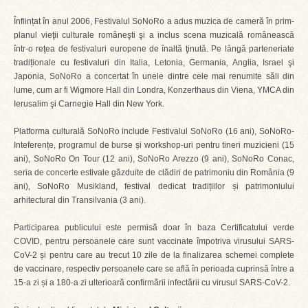
Înființat în anul 2006, Festivalul SoNoRo a adus muzica de cameră în prim-
planul vieţii culturale româneşti şi a inclus scena muzicală românească
într-o reţea de festivaluri europene de înaltă ţinută. Pe lângă parteneriate
tradiționale cu festivaluri din Italia, Letonia, Germania, Anglia, Israel şi
Japonia, SoNoRo a concertat în unele dintre cele mai renumite săli din
lume, cum ar fi Wigmore Hall din Londra, Konzerthaus din Viena, YMCA din
Ierusalim şi Carnegie Hall din New York.
Platforma culturală SoNoRo include Festivalul SoNoRo (16 ani), SoNoRo-
Inteferențe, programul de burse și workshop-uri pentru tineri muzicieni (15
ani), SoNoRo On Tour (12 ani), SoNoRo Arezzo (9 ani), SoNoRo Conac,
seria de concerte estivale găzduite de clădiri de patrimoniu din România (9
ani), SoNoRo Musikland, festival dedicat tradițiilor și patrimoniului
arhitectural din Transilvania (3 ani).
Participarea publicului este permisă doar în baza Certificatului verde
COVID, pentru persoanele care sunt vaccinate împotriva virusului SARS-
CoV-2 și pentru care au trecut 10 zile de la finalizarea schemei complete
de vaccinare, respectiv persoanele care se află în perioada cuprinsă între a
15-a zi și a 180-a zi ulterioară confirmării infectării cu virusul SARS-CoV-2.