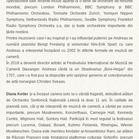
Spectacolele sale recente includ apariții la o serie de orchestre de renume
mondial, precum London Philharmonic, BBC Symphony și BBC
Philharmonic Orchestras, Tonhalle Orchestre Zurich, Yomiyuri Nippon
Symphony, Netherlands Radio Philharmonic, Seattle Symphony, Frankfurt
Radio Symphony Orchestra ș.a, dar și toate orchestrele importante din
țările nordice.
Printre muzicienii care l-au inspirat și l-au influențat puternic pe Andreas se
numără pianistul Bengt Forsberg și violonistul Nils-Erik Sparf, cu care
Andreas a interpretat începând cu 2002 în diferite formate de muzică de
cameră.
În 2018 a devenit director artistic al Festivalului Internațional de Muzică de
Cameră Stavanger. Andreas cântă la un Stradivarius „Boni-Hegar” din
1707, care i-a fost pus la dispoziție prin sprijinul generos al colecționarului
de artă norvegian Christen Sveaas.
Diana Ketler
și-a început cariera solo la o vârstă fragedă, debutând alături
de Orchestra Simfonică Națională Letonă la doar 11 ani. În calitate de
pianistă solo, cât și de interpretă de muzică de cameră, a cântat pe scene
importante, precum Musikverein, Konzerthaus, Carnegie Hall, Kennedy
Centre, Wigmore Hall, Suntory Hall. Participă în mod regulat la festivaluri
precum Lucerna, Gstaad, Boswil, Kuhmo Finlanda, Rheingau, Wiener
Musikwochen. Diana este membru fondator al Ansamblului Raro, iar alături
de Răzvan Popovici este fondatorul platformei culturale SoNoRo, precum