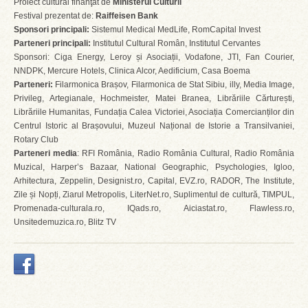
Proiect cultural finanţat de
Ministerul Culturii
Festival prezentat de:
Raiffeisen Bank
Sponsori principali:
Sistemul Medical MedLife, RomCapital Invest
Parteneri principali:
Institutul Cultural Român, Institutul Cervantes
Sponsori: Ciga Energy, Leroy și Asociații, Vodafone, JTI, Fan Courier,
NNDPK, Mercure Hotels, Clinica Alcor, Aedificium, Casa Boema
Parteneri:
Filarmonica Brașov, Filarmonica de Stat Sibiu, illy, Media Image,
Privileg, Artegianale, Hochmeister, Matei Branea, Librăriile Cărturești,
Librăriile Humanitas, Fundația Calea Victoriei, Asociația Comercianților din
Centrul Istoric al Brașovului, Muzeul Național de Istorie a Transilvaniei,
Rotary Club
Parteneri media
: RFI România, Radio România Cultural, Radio România
Muzical, Harper’s Bazaar, National Geographic, Psychologies, Igloo,
Arhitectura, Zeppelin, Designist.ro, Capital, EVZ.ro, RADOR, The Institute,
Zile și Nopți, Ziarul Metropolis, LiterNet.ro, Suplimentul de cultură, TIMPUL,
Promenada-culturala.ro, IQads.ro, Aiciastat.ro, Flawless.ro,
Unsitedemuzica.ro, Blitz TV