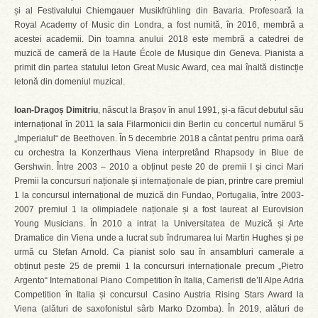
și al Festivalului Chiemgauer Musikfrühling din Bavaria. Profesoară la
Royal Academy of Music din Londra, a fost numită, în 2016, membră a
acestei academii. Din toamna anului 2018 este membră a catedrei de
muzică de cameră de la Haute École de Musique din Geneva. Pianista a
primit din partea statului leton Great Music Award, cea mai înaltă distincție
letonă din domeniul muzical.
Ioan-Dragoș Dimitriu
, născut la Brașov în anul 1991, și-a făcut debutul său
internațional în 2011 la sala Filarmonicii din Berlin cu concertul numărul 5
„Imperialul“ de Beethoven. În 5 decembrie 2018 a cântat pentru prima oară
cu orchestra la Konzerthaus Viena interpretând Rhapsody in Blue de
Gershwin. Între 2003 – 2010 a obținut peste 20 de premii I și cinci Mari
Premii la concursuri naționale și internaționale de pian, printre care premiul
1 la concursul internațional de muzică din Fundao, Portugalia, între 2003-
2007 premiul 1 la olimpiadele naționale și a fost laureat al Eurovision
Young Musicians. În 2010 a intrat la Universitatea de Muzică și Arte
Dramatice din Viena unde a lucrat sub îndrumarea lui Martin Hughes și pe
urmă cu Stefan Arnold. Ca pianist solo sau în ansambluri camerale a
obținut peste 25 de premii 1 la concursuri internaționale precum „Pietro
Argento“ International Piano Competition în Italia, Cameristi de’ll Alpe Adria
Competition în Italia și concursul Casino Austria Rising Stars Award la
Viena (alături de saxofonistul sârb Marko Dzomba). În 2019, alături de