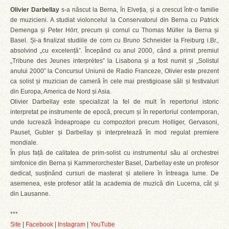
Olivier Darbellay
s-a născut la Berna, în Elveția, și a crescut într-o familie
de muzicieni. A studiat violoncelul la Conservatorul din Berna cu Patrick
Demenga și Peter Hörr, precum și cornul cu Thomas Müller la Berna și
Basel. Și-a finalizat studiile de corn cu Bruno Schneider la Freiburg i.Br.,
absolvind „cu excelență”. Începând cu anul 2000, când a primit premiul
„Tribune des Jeunes interprètes” la Lisabona și a fost numit și „Solistul
anului 2000” la Concursul Uniunii de Radio Franceze, Olivier este prezent
ca solist și muzician de cameră în cele mai prestigioase săli și festivaluri
din Europa, America de Nord și Asia.
Olivier Darbellay este specializat la fel de mult în repertoriul istoric
interpretat pe instrumente de epocă, precum și în repertoriul contemporan,
unde lucrează îndeaproape cu compozitori precum Holliger, Gervasoni,
Pauset, Gubler și Darbellay și interpretează în mod regulat premiere
mondiale.
În plus față de calitatea de prim-solist cu instrumentul său al orchestrei
simfonice din Berna și Kammerorchester Basel, Darbellay este un profesor
dedicat, susținând cursuri de masterat și ateliere în întreaga lume. De
asemenea, este profesor atât la academia de muzică din Lucerna, cât și
din Lausanne.
***
Site
|
Facebook
|
Instagram
|
YouTube