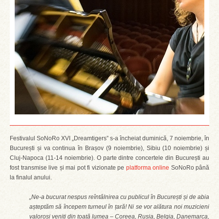
Festivalul SoNoRo XVI „Dreamtigers” s-a încheiat duminică, 7 noiembrie, în
București și va continua în Brașov (9 noiembrie), Sibiu (10 noiembrie) și
Cluj-Napoca (11-14 noiembrie). O parte dintre concertele din București au
fost transmise live și mai pot fi vizionate pe
platforma online
SoNoRo până
la finalul anului.
„Ne-a bucurat nespus reîntâlnirea cu publicul în București și de abia
așteptăm să începem turneul în țară! Ni se vor alătura noi muzicieni
valoroși veniți din toată lumea – Coreea, Rusia, Belgia, Danemarca,