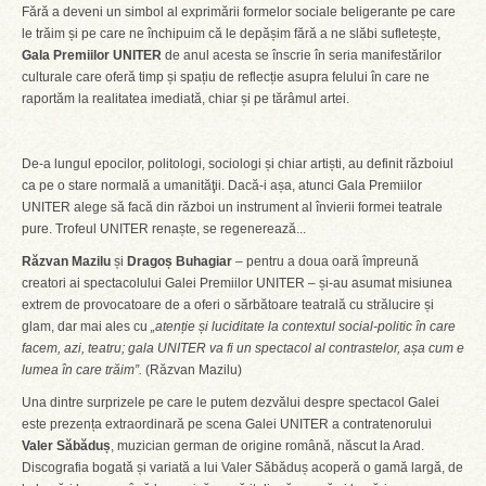
Fără a deveni un simbol al exprimării formelor sociale beligerante pe care
le trăim și pe care ne închipuim că le depășim fără a ne slăbi sufletește,
Gala Premiilor UNITER
de anul acesta se înscrie în seria manifestărilor
culturale care oferă timp și spațiu de reflecție asupra felului în care ne
raportăm la realitatea imediată, chiar și pe tărâmul artei.
De-a lungul epocilor, politologi, sociologi și chiar artiști, au definit războiul
ca pe o stare normală a umanităţii. Dacă-i așa, atunci Gala Premiilor
UNITER alege să facă din război un instrument al învierii formei teatrale
pure. Trofeul UNITER renaște, se regenerează...
Răzvan Mazilu
și
Dragoș Buhagiar
– pentru a doua oară împreună
creatori ai spectacolului Galei Premiilor UNITER – și-au asumat misiunea
extrem de provocatoare de a oferi o sărbătoare teatrală cu strălucire și
glam, dar mai ales cu
„atenție și luciditate la contextul social-politic în care
facem, azi, teatru; gala UNITER va fi un spectacol al contrastelor, așa cum e
lumea în care trăim”.
(Răzvan Mazilu)
Una dintre surprizele pe care le putem dezvălui despre spectacol Galei
este prezența extraordinară pe scena Galei UNITER a contratenorului
Valer Săbăduș
, muzician german de origine română, născut la Arad.
Discografia bogată și variată a lui Valer Săbăduș acoperă o gamă largă, de