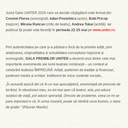
Juriul Galei UNITER 2026 care va decide câștigătorii este format din:
Cosmin Florea
(scenograf),
Iulian Postelnicu
(actor),
Bobi Pricop
(regizor),
Miruna Runcan
(critic de teatru),
Andrea Tokai
(actriță). Iar
publicul își poate vota favoriții în
perioada 22-25 mai
pe
www.uniter.ro
.
Prin autenticitatea pe care și-a păstrat-o încă de la primele ediții, prin
amploarea, originalitatea și actualitatea conceptului regizoral și
scenografic,
GALA PREMIILOR UNITER
a devenit unul dintre cele mai
importante evenimente ale lumii teatrale românești – un context al
celebrării teatrului ÎMPREUNĂ. Artiști, parteneri de tradiție și financiari,
parteneri media și echipe. Indiferent de orice contexte sociale...
„În această epocă din ce în ce mai apocaliptică, amenințată de pericole de
tot felul, în idealismul meu, eu tot mai sper că teatrul, arta, pot aduce
surplus de viață, pot aduce speranță. Dincolo de probleme, ceea ce mi se
pare important e că, în urma noastră, poate să rămînă ceva frumos, o stare
de grație.”
(Răzvan Mazilu)