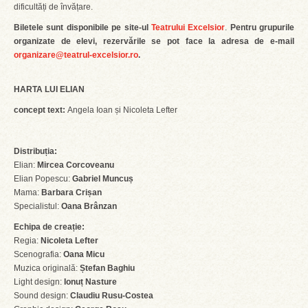
dificultăți de învățare.
Biletele
sunt disponibile pe site-ul
Teatrului Excelsior
.
Pentru grupurile
organizate de elevi, rezervările se pot face la adresa de e-mail
organizare@teatrul-excelsior.ro
.
HARTA LUI ELIAN
concept text:
Angela Ioan și Nicoleta Lefter
Distribuția:
Elian:
Mircea Corcoveanu
Elian Popescu:
Gabriel Muncuș
Mama:
Barbara Crișan
Specialistul:
Oana Brânzan
Echipa de creație:
Regia:
Nicoleta Lefter
Scenografia:
Oana Micu
Muzica originală:
Ștefan Baghiu
Light design:
Ionuț Nasture
Sound design:
Claudiu Rusu-Costea