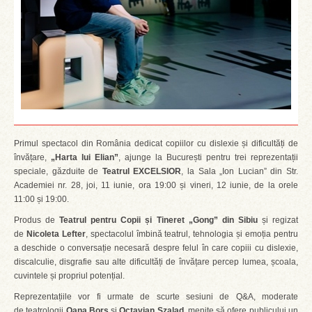
Primul spectacol din România dedicat copiilor cu dislexie și dificultăți de
învățare,
„Harta lui Elian”
, ajunge la București pentru trei reprezentații
speciale, găzduite de
Teatrul EXCELSIOR
, la Sala „Ion Lucian” din Str.
Academiei nr. 28, joi, 11 iunie, ora 19:00 și vineri, 12 iunie, de la orele
11:00 și 19:00.
Produs de
Teatrul pentru Copii și Tineret „Gong” din Sibiu
și regizat
de
Nicoleta Lefter
, spectacolul îmbină teatrul, tehnologia și emoția pentru
a deschide o conversație necesară despre felul în care copiii cu dislexie,
discalculie, disgrafie sau alte dificultăți de învățare percep lumea, școala,
cuvintele și propriul potențial.
Reprezentațiile vor fi urmate de scurte sesiuni de Q&A, moderate
de teatrologii
Oana Borș
și
Octavian Szalad
, menite să ofere publicului un