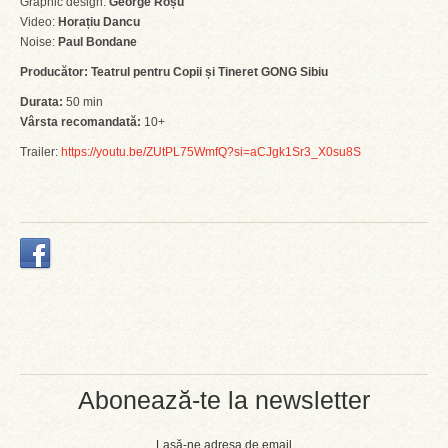
Graphic design:
George Roșu
Video:
Horațiu Dancu
Noise:
Paul Bondane
Producător:
Teatrul pentru Copii și Tineret GONG Sibiu
Durata:
50 min
Vârsta recomandată:
10+
Trailer:
https://youtu.be/ZUtPL75WmfQ?si=aCJgk1Sr3_X0su8S
Abonează-te la newsletter
Lasă-ne adresa de email