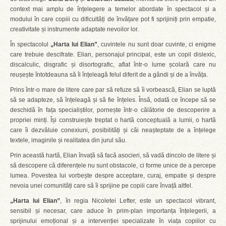
context mai amplu de înțelegere a temelor abordate în spectacol și a
modului în care copiii cu dificultăți de învățare pot fi sprijiniți prin empatie,
creativitate și instrumente adaptate nevoilor lor.
În spectacolul
„Harta lui Elian”
, cuvintele nu sunt doar cuvinte, ci enigme
care trebuie descifrate. Elian, personajul principal, este un copil dislexic,
discalculic, disgrafic și disortografic, aflat într-o lume școlară care nu
reușește întotdeauna să îi înțeleagă felul diferit de a gândi și de a învăța.
Prins într-o mare de litere care par să refuze să îi vorbească, Elian se luptă
să se adapteze, să înțeleagă și să fie înțeles. Însă, odată ce începe să se
deschidă în fața specialiștilor, pornește într-o călătorie de descoperire a
propriei minți. Își construiește treptat o hartă conceptuală a lumii, o hartă
care îi dezvăluie conexiuni, posibilități și căi neașteptate de a înțelege
textele, imaginile și realitatea din jurul său.
Prin această hartă, Elian învață să facă asocieri, să vadă dincolo de litere și
să descopere că diferențele nu sunt obstacole, ci forme unice de a percepe
lumea. Povestea lui vorbește despre acceptare, curaj, empatie și despre
nevoia unei comunități care să îi sprijine pe copiii care învață altfel.
„Harta lui Elian”
, în regia Nicoletei Lefter, este un spectacol vibrant,
sensibil și necesar, care aduce în prim-plan importanța înțelegerii, a
sprijinului emoțional și a intervenției specializate în viața copiilor cu