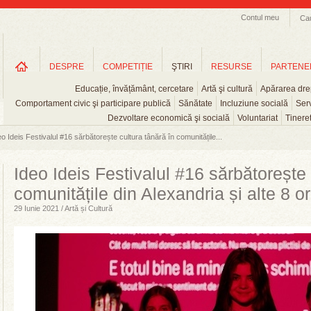
Contul meu
Ca
DESPRE
COMPETIȚIE
ŞTIRI
RESURSE
PARTENE
Educație, învățământ, cercetare
Artă şi cultură
Apărarea drep
Comportament civic şi participare publică
Sănătate
Incluziune socială
Serv
Dezvoltare economică şi socială
Voluntariat
Tinere
eo Ideis Festivalul #16 sărbătorește cultura tânără în comunitățile...
Ideo Ideis Festivalul #16 sărbătorește 
comunitățile din Alexandria și alte 8 o
29 Iunie 2021 / Artă și Cultură