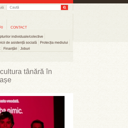
ută
RI
CONTACT
turilor individuale/colective
icii de asistență socială
Protecția mediului
t
Finanțări
Joburi
cultura tânără în
rașe