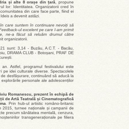
ria și alte 8 orașe din țară
, propune
ul lor: Identitatea. Organizatorii cred în
comunitatea din care face parte, fiind ei
Ideis a devenit astăzi.
l în care suntem în continuare nevoiți să
. Feedback-ul excelent pe care l-am primit
are, ne-a făcut să reluăm drumul către
it organizatorii.
021 sunt: 3,14 - Buzău, A.C.T. - Bacău,
biu, DRAMA CLUB - Botoșani, PRAF DE
urești.
an. Astfel, programul festivalului este
ri pe idei culturale diverse. Spectacolele
zile de desfășurare, continuând să aducă la
 explorările personale ale adolescenților
 Liviu Romanescu, prezent în echipă de
ății de Artă Teatrală și Cinematografică
ama
. Prin hub-ul artistic româno-britanic
in 2015, turnee naționale și campanii de
ecte precum sănătatea mentală, cenzura,
ștenirilor transgeneraționale pe filiera