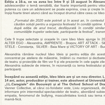
Ediția a 16-a, ce va avea loc între 9 și 15 august în Alexand
adolescenților o temă sensibilă, dar foarte importantă pentru viitor
puterea cu care un adolescent se poate exprima, crea și crește în 
înșiși foarte tineri atunci când au început drumul către ceea ce Ideo 
„Formatul din 2020 este potrivit și în acest an, în contextu
căutăm soluții pentru a organiza festivalul în condiții optime
după ediția de anul trecut, desfășurată în condiții simil
comunitățile trupelor selectate, participante la festival”
, transm
Cele 9 trupe selectate și orașele în care Ideo Ideis ajunge în 2
ALTER EGO - Alexandria, AMPRENTE - Brașov, ART ATTACK - Si
STELE - Constanța, SILVER - Baia Mare și VICTORY OF ART - Buc
Alexandria rămâne nucleul Ideo Ideis și pentru ediția din acest 
concentrat pe ateliere de măiestrie, întâlniri cu mentori și dezbate
de teatru și proiecțiile de film vor fi și ele prezente în cele șapte 
Alexandria subiecte de interes, în rezonanță cu tema festivalului și
participanți.
Începând cu această ediție, Ideo Ideis are și un nou director.
14 ani, actor, producător și trainer, este absolvent al Universit
,,I.L.Caragiale’’ din București și al The Oxford School of Dr
Vanner Collective, al cărui co-fondator este, Liviu organizează, d
informare prin intermediul spectacolelor de teatru, abordând subi
empatia, fenomenul de bullying, masculinitatea toxică sau tema mo
mamă-fiică.