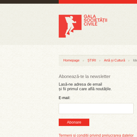
Homepage
ȘTIRI
Artă și Cultură
Id
Abonează-te la newsletter
Lasă-ne adresa de email
și fii primul care află noutățile.
E-mail:
Abonare
Termeni și condiții privind prelucrarea datelor