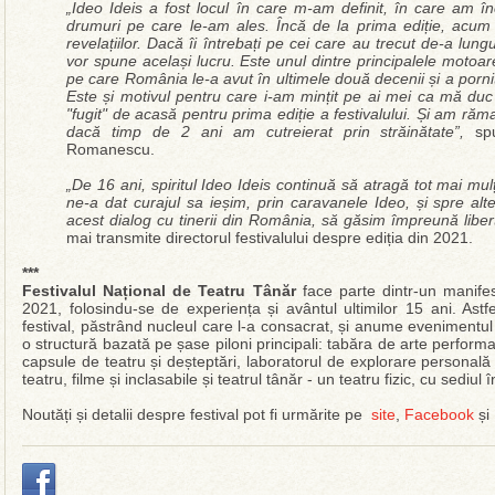
„Ideo Ideis a fost locul în care m-am definit, în care am î
drumuri pe care le-am ales. Încă de la prima ediție, acum 16
revelațiilor. Dacă îi întrebați pe cei care au trecut de-a lungu
vor spune același lucru. Este unul dintre principalele motoare
pe care România le-a avut în ultimele două decenii și a pornit ș
Este și motivul pentru care i-am mințit pe ai mei ca mă duc
"fugit" de acasă pentru prima ediție a festivalului. Și am răm
dacă timp de 2 ani am cutreierat prin străinătate”,
spun
Romanescu.
„De 16 ani, spiritul Ideo Ideis continuă să atragă tot mai mulți 
ne-a dat curajul sa ieșim, prin caravanele Ideo, și spre al
acest dialog cu tinerii din România, să găsim împreună liber
mai transmite directorul festivalului despre ediția din 2021.
***
Festivalul Național de Teatru Tânăr
face parte dintr-un manifest 
2021, folosindu-se de experiența și avântul ultimilor 15 ani. Ast
festival, păstrând nucleul care l-a consacrat, și anume evenimentul
o structură bazată pe șase piloni principali: tabăra de arte performati
capsule de teatru și deșteptări, laboratorul de explorare personală p
teatru, filme și inclasabile și teatrul tânăr - un teatru fizic, cu sediul 
Noutăți și detalii despre festival pot fi urmărite pe
site
,
Facebook
și