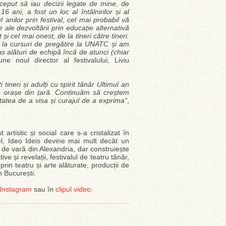
nceput să iau decizii legate de mine, de
 ani, a fost un loc al întâlnirilor și al
l anilor prin festival, cel mai probabil vă
 ale dezvoltării prin educație alternativă
i cel mai onest, de la tineri către tineri.
 la cursuri de pregătire la UNATC și am
as alături de echipă încă de atunci (chiar
e noul director al festivalului, Liviu
tineri și adulți cu spirit tânăr Ultimul an
te orașe din țară. Continuăm să creștem
tatea de a visa și curajul de a exprima”
,
artistic și social care s-a cristalizat în
fel, Ideo Ideis devine mai mult decât un
 de vară din Alexandria, dar construiește
ve și revelații, festivalul de teatru tânăr,
rin teatru și arte alăturate, producții de
în București.
Instagram
sau în
clipul video
.