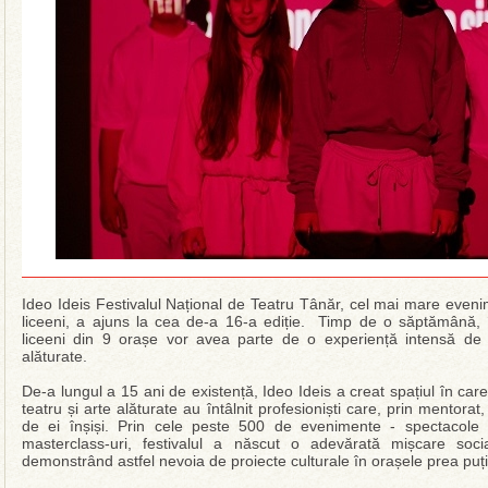
Ideo Ideis Festivalul Național de Teatru Tânăr, cel mai mare eveni
liceeni, a ajuns la cea de-a 16-a ediție. Timp de o săptămână, 
liceeni din 9 orașe vor avea parte de o experiență intensă de e
alăturate.
De-a lungul a 15 ani de existență, Ideo Ideis a creat spațiul în ca
teatru și arte alăturate au întâlnit profesioniști care, prin mentora
de ei înșiși. Prin cele peste 500 de evenimente - spectacole in
masterclass-uri, festivalul a născut o adevărată mișcare socia
demonstrând astfel nevoia de proiecte culturale în orașele prea puț