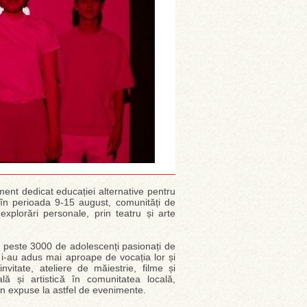
ment dedicat educației alternative pentru
în perioada 9-15 august, comunități de
xplorări personale, prin teatru și arte
re peste 3000 de adolescenți pasionați de
t, i-au adus mai aproape de vocația lor și
vitate, ateliere de măiestrie, filme și
lă și artistică în comunitatea locală,
in expuse la astfel de evenimente.