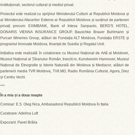
instituționali, sectorul cultural și mediul privat.
Proiectul este realizat cu sprijinul Ministerului Culturii al Republicii Moldova și
al Ministerului Afacerilor Externe al Republicii Moldova și susținut de parteneri
privați precum EXIMBANK, Bank of Intesa Sanpaolo, BERD'S HOTEL,
DONARIS VIENNA INSURANCE GROUP, Bauschke Brauer Buhlmann și
Purcari Wineries Group, alături de Fundația ALT Moldova, Fundația ERSTE și
programul Innovate Moldova, finanțat de Suedia și Regatul Unit.
Inițiativa este realizată în colaborare cu Muzeul Național de Artă al Moldovei,
Muzeul Național al Țăranului Român, tranzit.ro, Kunstverein Hannover, Muzeul
Național de Etnografie și Istorie Naturală din Moldova și Mediacor, alături de
partenerii media TVR Moldova, TV8.MD, Radio România Cultural, Agora, Diez
și Centru Vechi.
***
În a mia și a doua noapte
Comisar: E.S. Oleg Nica, Ambasadorul Republicii Moldova în Italia
Curatoare: Adelina Luft
Expozant: Pavel Brăila