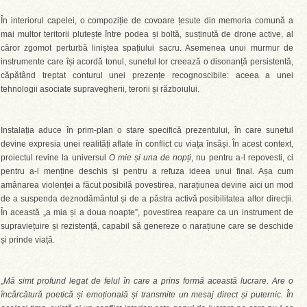
În interiorul capelei, o compoziție de covoare țesute din memoria comună a
mai multor teritorii plutește între podea și boltă, susținută de drone active, al
căror zgomot perturbă liniștea spațiului sacru. Asemenea unui murmur de
instrumente care își acordă tonul, sunetul lor creează o disonanță persistentă,
căpătând treptat conturul unei prezențe recognoscibile: aceea a unei
tehnologii asociate supravegherii, terorii și războiului.
Instalația aduce în prim-plan o stare specifică prezentului, în care sunetul
devine expresia unei realități aflate în conflict cu viața însăși. În acest context,
proiectul revine la universul
O mie și una de nopți
, nu pentru a-l repovesti, ci
pentru a-l menține deschis și pentru a refuza ideea unui final. Așa cum
amânarea violenței a făcut posibilă povestirea, narațiunea devine aici un mod
de a suspenda deznodământul și de a păstra activă posibilitatea altor direcții.
În această „a mia și a doua noapte”, povestirea reapare ca un instrument de
supraviețuire și rezistență, capabil să genereze o narațiune care se deschide
și prinde viață.
„
Mă simt profund legat de felul în care a prins formă această lucrare. Are o
încărcătură poetică și emoțională și transmite un mesaj direct și puternic. În