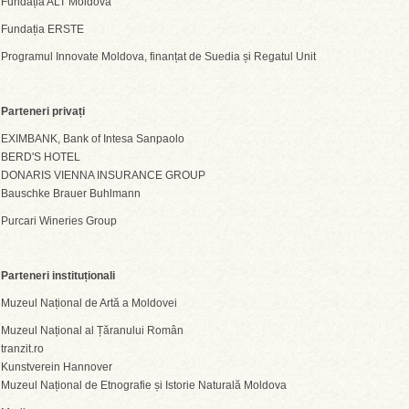
Fundația ALT Moldova
Fundația ERSTE
Programul Innovate Moldova, finanțat de Suedia și Regatul Unit
Parteneri privați
EXIMBANK, Bank of Intesa Sanpaolo
BERD'S HOTEL
DONARIS VIENNA INSURANCE GROUP
Bauschke Brauer Buhlmann
Purcari Wineries Group
Parteneri instituționali
Muzeul Național de Artă a Moldovei
Muzeul Național al Țăranului Român
​​tranzit.ro
Kunstverein Hannover
Muzeul Național de Etnografie și Istorie Naturală Moldova