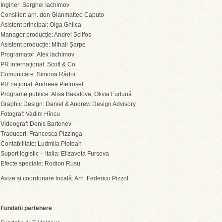
Inginer: Serghei Iachimov
Consilier: arh. don Gianmatteo Caputo
Asistent principal: Olga Ghilca
Manager producție: Andrei Sclifos
Asistent producție: Mihail Șarpe
Programator: Alex Iachimov
PR internațional: Scott & Co
Comunicare: Simona Rădoi
PR național: Andreea Pietroșel
Programe publice: Alisa Bakalova, Olivia Furtună
Graphic Design: Daniel & Andrew Design Advisory
Fotograf: Vadim Hîncu
Videograf: Denis Bartenev
Traduceri: Francesca Pizzinga
Contabilitate: Ludmila Plotean
Suport logistic – Italia: Elizaveta Fursova
Efecte speciale: Rodion Rusu
Avize și coordonare locală: Arh. Federico Pizzol
Fundații partenere