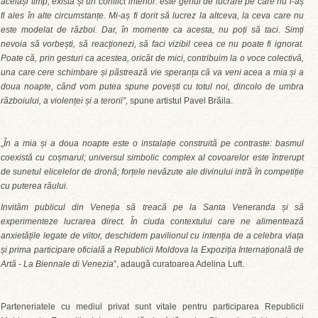
același timp, există și un conflict interior: este genul de lucrare pe care nu l-aș
fi ales în alte circumstanțe. Mi-aș fi dorit să lucrez la altceva, la ceva care nu
este modelat de război. Dar, în momente ca acesta, nu poți să taci. Simți
nevoia să vorbești, să reacționezi, să faci vizibil ceea ce nu poate fi ignorat.
Poate că, prin gesturi ca acestea, oricât de mici, contribuim la o voce colectivă,
una care cere schimbare și păstrează vie speranța că va veni acea a mia și a
doua noapte, când vom putea spune povești cu totul noi, dincolo de umbra
războiului, a violenței și a terorii”,
spune artistul Pavel Brăila.
„
În a mia și a doua noapte
este o instalație construită pe contraste: basmul
coexistă cu coșmarul; universul simbolic complex al covoarelor este întrerupt
de sunetul elicelelor de dronă; forțele nevăzute ale divinului intră în competiție
cu puterea răului.
Invităm publicul din Veneția să treacă pe la Santa Veneranda și să
experimenteze lucrarea direct. În ciuda contextului care ne alimentează
anxietățile legate de viitor, deschidem pavilionul cu intenția de a celebra viața
și prima participare oficială a Republicii Moldova la Expoziția Internațională de
Artă - La Biennale di Venezia
”, adaugă curatoarea Adelina Luft.
Parteneriatele cu mediul privat sunt vitale pentru participarea Republicii