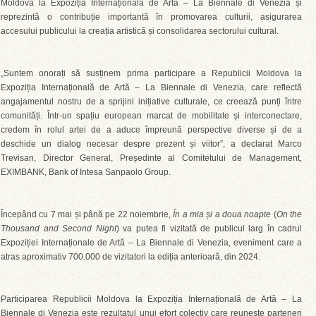
Moldova la Expoziția Internațională de Artă – La Biennale di Venezia și
reprezintă o contribuție importantă în promovarea culturii, asigurarea
accesului publicului la creația artistică și consolidarea sectorului cultural.
„Suntem onorați să susținem prima participare a Republicii Moldova la
Expoziția Internațională de Artă – La Biennale di Venezia, care reflectă
angajamentul nostru de a sprijini inițiative culturale, ce creează punți între
comunități. Într-un spațiu european marcat de mobilitate și interconectare,
credem în rolul artei de a aduce împreună perspective diverse și de a
deschide un dialog necesar despre prezent și viitor”, a declarat Marco
Trevisan, Director General, Președinte al Comitetului de Management,
EXIMBANK, Bank of Intesa Sanpaolo Group.
Începând cu 7 mai și până pe 22 noiembrie,
În a mia și a doua noapte
(
On the
Thousand and Second Night
) va putea fi vizitată de publicul larg în cadrul
Expoziției Internaționale de Artă – La Biennale di Venezia, eveniment care a
atras aproximativ 700.000 de vizitatori la ediția anterioară, din 2024.
Participarea Republicii Moldova la Expoziția Internațională de Artă – La
Biennale di Venezia este rezultatul unui efort colectiv care reunește parteneri