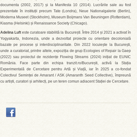
documenta (2002, 2017) și la Manifesta 10 (2014). Lucrările sale au fost
prezentate în instituții precum Tate (Londra), Neue Nationalgalerie (Berlin),
Moderna Museet (Stockholm), Museum Boijmans Van Beuningen (Rotterdam),
Kiasma (Helsinki) și Renaissance Society (Chicago).
Adelina Luft
este curatoare stabilită la București. Între 2014 și 2021 a activat în
Yogyakarta, Indonezia, unde a dezvoltat proiecte cu orientare decolonială
bazate pe procese și interdisciplinaritate. Din 2022 locuiește la București,
unde a curatoriat, printre altele, expoziția de grup Ecologies of Repair la Gaep
(2022) sau proiectul de rezidențe Flowing Streams (2024) inițiat de EUNIC
România. Face parte din echipa tranzit.ro/București, activă la Stația
Experimentală de Cercetare pentru Artă și Viață, iar în 2025 a co-fondat
Colectivul Seminței de Amarant / ASK (Amaranth Seed Collective), împreună
cu artiști, curatori și arhitecți, pe un teren comun adiacent Stației de Cercetare.