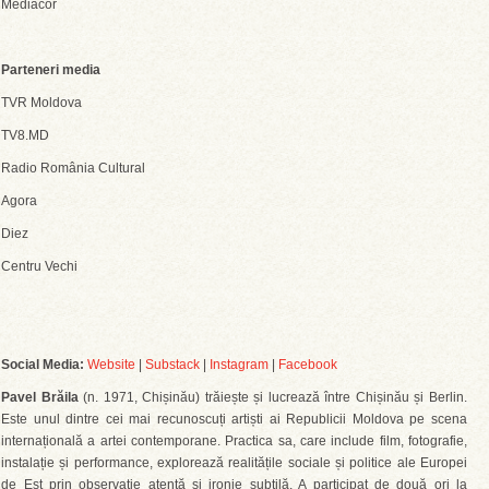
Mediacor
Parteneri media
TVR Moldova
TV8.MD
Radio România Cultural
Agora
Diez
Centru Vechi
Social Media:
Website
|
Substack
|
Instagram
|
Facebook
Pavel Brăila
(n. 1971, Chișinău) trăiește și lucrează între Chișinău și Berlin.
Este unul dintre cei mai recunoscuți artiști ai Republicii Moldova pe scena
internațională a artei contemporane. Practica sa, care include film, fotografie,
instalație și performance, explorează realitățile sociale și politice ale Europei
de Est prin observație atentă și ironie subtilă. A participat de două ori la