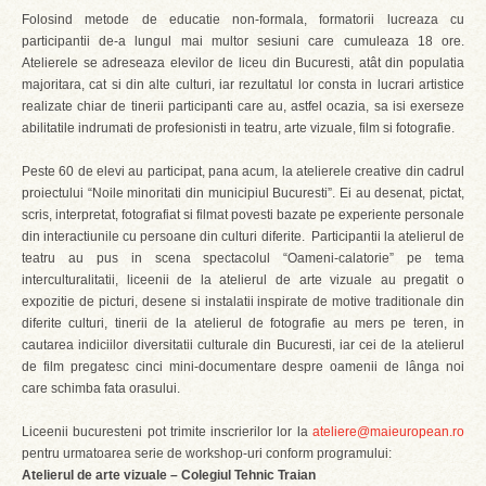
Folosind metode de educatie non-formala, formatorii lucreaza cu
participantii de-a lungul mai multor sesiuni care cumuleaza 18 ore.
Atelierele se adreseaza elevilor de liceu din Bucuresti, atât din populatia
majoritara, cat si din alte culturi, iar rezultatul lor consta in lucrari artistice
realizate chiar de tinerii participanti care au, astfel ocazia, sa isi exerseze
abilitatile indrumati de profesionisti in teatru, arte vizuale, film si fotografie.
Peste 60 de elevi au participat, pana acum, la atelierele creative din cadrul
proiectului “Noile minoritati din municipiul Bucuresti”. Ei au desenat, pictat,
scris, interpretat, fotografiat si filmat povesti bazate pe experiente personale
din interactiunile cu persoane din culturi diferite. Participantii la atelierul de
teatru au pus in scena spectacolul “Oameni-calatorie” pe tema
interculturalitatii, liceenii de la atelierul de arte vizuale au pregatit o
expozitie de picturi, desene si instalatii inspirate de motive traditionale din
diferite culturi, tinerii de la atelierul de fotografie au mers pe teren, in
cautarea indiciilor diversitatii culturale din Bucuresti, iar cei de la atelierul
de film pregatesc cinci mini-documentare despre oamenii de lânga noi
care schimba fata orasului.
Liceenii bucuresteni pot trimite inscrierilor lor la
ateliere@maieuropean.ro
pentru urmatoarea serie de workshop-uri conform programului:
Atelierul de arte vizuale – Colegiul Tehnic Traian