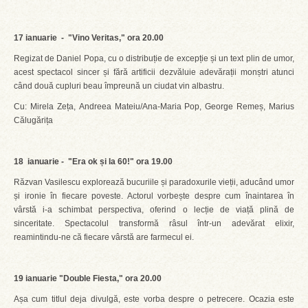
17 ianuarie - "Vino Veritas," ora 20.00
Regizat de Daniel Popa, cu o distribuție de excepție și un text plin de umor,
acest spectacol sincer și fără artificii dezvăluie adevărații monștri atunci
când două cupluri beau împreună un ciudat vin albastru.
Cu: Mirela Zeța, Andreea Mateiu/Ana-Maria Pop, George Remeș, Marius
Călugărița
18 ianuarie - "Era ok și la 60!" ora 19.00
Răzvan Vasilescu explorează bucuriile și paradoxurile vieții, aducând umor
și ironie în fiecare poveste. Actorul vorbește despre cum înaintarea în
vârstă i-a schimbat perspectiva, oferind o lecție de viață plină de
sinceritate. Spectacolul transformă râsul într-un adevărat elixir,
reamintindu-ne că fiecare vârstă are farmecul ei.
19 ianuarie "Double Fiesta," ora 20.00
Așa cum titlul deja divulgă, este vorba despre o petrecere. Ocazia este