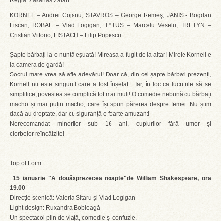
Regia: Zakarias Zalan
KORNEL – Andrei Cojanu, STAVROS – George Remeş, JANIS - Bogdan
Liscan, ROBAL – Vlad Logigan, TYTUS – Marcelu Veselu, TRETYN –
Cristian Vittorio, FISTACH – Filip Popescu
Șapte bărbați la o nuntă eșuată! Mireasa a fugit de la altar! Mirele Kornell e
la camera de gardă!
Socrul mare vrea să afle adevărul! Doar că, din cei șapte bărbați prezenți,
Kornell nu este singurul care a fost înșelat... Iar, în loc ca lucrurile să se
simplifice, povestea se complică tot mai mult! O comedie nebună cu bărbați
macho și mai puțin macho, care își spun părerea despre femei. Nu știm
dacă au dreptate, dar cu siguranță e foarte amuzant!
Nerecomandat minorilor sub 16 ani, cuplurilor fără umor şi
ciorbelor reîncălzite!
Top of Form
15 ianuarie "A douăsprezecea noapte"de William Shakespeare, ora
19.00
Direcție scenică: Valeria Sitaru și Vlad Logigan
Light design: Ruxandra Bobleagă
Un spectacol plin de viață, comedie și confuzie.