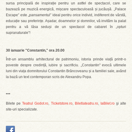
sursa principală de inspirație pentru un astfel de spectacol, care se
bazează pe muzică energică, mișcare spectaculoasă și jucăușă. „Palace
Escape” este „pansamentul” ideal pentru orice individ, indiferent de vârstă,
educație sau preferințe. Așadar, doamnelor și domnilor, vă invităm la palat
pentru a vă lăsa seduși de un spectacol de cabaret în „opturi
supranaturale”!
30 ianuarie "Constantin," ora 20.00
Într-un ansamblu arhitectural de patrimoniu, istoria prinde viață printr-o
poveste despre credință, iubire și sacrificiu. „Constantin" evocă ultimele
luni din viața domnitorului Constantin Brâncoveanu și a familiei sale, având
la bază un text contemporan scris de Alexandru Popa.
***
Bilete pe
Teatrul Godot.ro
,
Ticketstore.ro
,
Biletlateatru.ro
,
IaBilet.ro
şi alte
site-uri specializate.