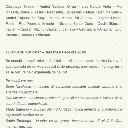
Distribuție: Orsino – Andrei Neagoe, Olivia – Lisa Calotă, Viola – Mia
Ionescu, Maria – Yasmin Petroșanu, Sebastian – Mara Tătar, Malvolio –
Andrei Cojanu, Sir Toby – Marcel Veselu, Sir Andrew – Bogdan Liscan,
Feste – Filip Popescu, Antonio – Nicholas Bohor, Curio – Costin Stăncioi,
Fabian – Cristian Vittorio, Căpitanul de navă – Georgiana – Ariadna Tițoiu,
Preotul – Isadora Băltățeanu
16 ianuarie "Fat cats" – Jazz the Palace ora 20.00
Se anunță o seară relaxantă, plină de rafinament, unde muzica jazz va fi
acompaniată de un vibe special și de prezența unor oameni frumoși, ieșiți
să se bucure de o experiență de neuitat.
Pe scenă vor urca:
Sorin Nicolescu – maestru al trompetei, aducând accente vibrante și o
energie molipsitoare.
Dan Mitrofan – un virtuoz al chitarei, gata să creeze armonii sofisticate și să
surprindă prin improvizație.
Vlady Săteanu – la bass, oferind fundația ritmică perfectă și o profunzime
captivantă fiecărei piese.
Sabin Tarabega – la tobe, cu un groove impecabil care dă viață fiecărui
moment muzical.