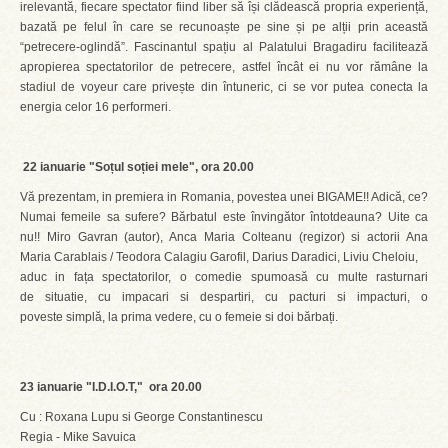
irelevantă, fiecare spectator fiind liber să își clădească propria experiență,
bazată pe felul în care se recunoaște pe sine și pe alții prin această
“petrecere-oglindă”. Fascinantul spațiu al Palatului Bragadiru facilitează
apropierea spectatorilor de petrecere, astfel încât ei nu vor rămâne la
stadiul de voyeur care privește din întuneric, ci se vor putea conecta la
energia celor 16 performeri.
22 ianuarie "Soțul soției mele", ora 20.00
Vă prezentam, in premiera in Romania, povestea unei BIGAME!! Adică, ce?
Numai femeile sa sufere? Bărbatul este învingător întotdeauna? Uite ca
nu!! Miro Gavran (autor), Anca Maria Colteanu (regizor) si actorii Ana
Maria Carablais / Teodora Calagiu Garofil, Darius Daradici, Liviu Cheloiu,
aduc in fața spectatorilor, o comedie spumoasă cu multe rasturnari
de situatie, cu impacari si despartiri, cu pacturi si impacturi, o
poveste simplă, la prima vedere, cu o femeie si doi bărbați.
23 ianuarie "I.D.I.O.T," ora 20.00
Cu : Roxana Lupu si George Constantinescu
Regia - Mike Savuica