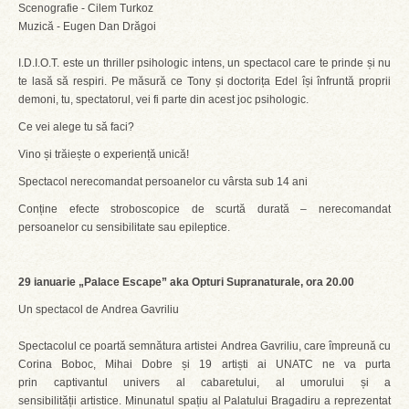
Scenografie - Cilem Turkoz
Muzică - Eugen Dan Drăgoi
I.D.I.O.T. este un thriller psihologic intens, un spectacol care te prinde și nu
te lasă să respiri. Pe măsură ce Tony și doctorița Edel își înfruntă proprii
demoni, tu, spectatorul, vei fi parte din acest joc psihologic.
Ce vei alege tu să faci?
Vino și trăiește o experiență unică!
Spectacol nerecomandat persoanelor cu vârsta sub 14 ani
Conține efecte stroboscopice de scurtă durată – nerecomandat
persoanelor cu sensibilitate sau epileptice.
29 ianuarie „Palace Escape” aka Opturi Supranaturale, ora 20.00
Un spectacol de Andrea Gavriliu
Spectacolul ce poartă semnătura artistei Andrea Gavriliu, care împreună cu
Corina Boboc, Mihai Dobre și 19 artiști ai UNATC ne va purta
prin captivantul univers al cabaretului, al umorului și a
sensibilității artistice. Minunatul spațiu al Palatului Bragadiru a reprezentat