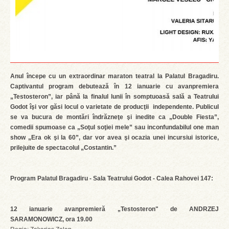
Anul începe cu un extraordinar maraton teatral la Palatul Bragadiru.
Captivantul program debutează în 12 ianuarie cu avanpremiera
„Testosteron”, iar până la finalul lunii în somptuoasă sală a Teatrului
Godot îşi vor găsi locul o varietate de producţii independente. Publicul
se va bucura de montări îndrăzneţe şi inedite ca „Double Fiesta”,
comedii spumoase ca „Soţul soţiei mele” sau inconfundabilul one man
show „Era ok şi la 60”, dar vor avea şi ocazia unei incursiui istorice,
prilejuite de spectacolul „Costantin.”
Program Palatul Bragadiru - Sala Teatrului Godot - Calea Rahovei 147:
12 ianuarie avanpremieră „Testosteron" de ANDRZEJ
SARAMONOWICZ, ora 19.00