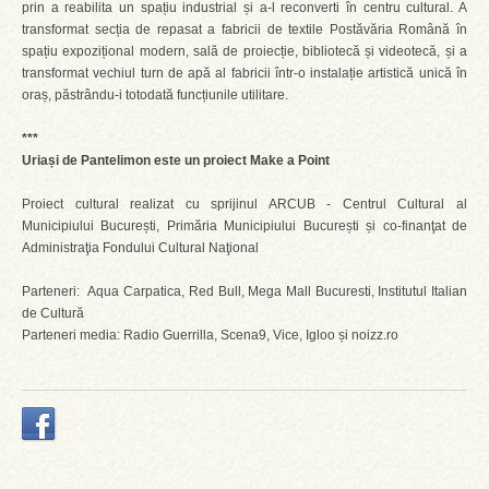
prin a reabilita un spațiu industrial și a-l reconverti în centru cultural. A
transformat secția de repasat a fabricii de textile Postăvăria Română în
spațiu expozițional modern, sală de proiecție, bibliotecă și videotecă, și a
transformat vechiul turn de apă al fabricii într-o instalație artistică unică în
oraș, păstrându-i totodată funcțiunile utilitare.
***
Uriași de Pantelimon este un proiect Make a Point
Proiect cultural realizat cu sprijinul ARCUB - Centrul Cultural al
Municipiului București, Primăria Municipiului București și co-finanţat de
Administraţia Fondului Cultural Naţional
Parteneri: Aqua Carpatica, Red Bull, Mega Mall Bucuresti, Institutul Italian
de Cultură
Parteneri media: Radio Guerrilla, Scena9, Vice, Igloo și noizz.ro