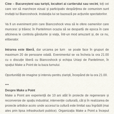
Cine – Bucureșteni sau turiști, locuitori ai cartierului sau vecini
, toți cei
care vor să marcheze vizual și participativ despărțirea de comunism sunt
invitații lui Biancoshock. Instalația lui se bazează pe acțiunile spectatorilor.
Va fi un eveniment prin care Biancoshock vrea să le ofere oamenilor care
muncesc și trăiesc în Pantelimon ocazia să se despartă de epoca în care
altcineva le controla gândurile și viața, într-un mod amuzant și, de ce nu,
eliberator.
Intrarea este liberă
, dar urcarea pe turn se poate face în grupuri de
maximum 20 de persoane odată. Evenimentul se va încheia la ora 21.00
cu o discuție liberă cu Biancoshock și echipa Uriași de Pantelimon, în
spațiul Make a Point de la baza turnului.
Oportunități de imagine și interviu pentru ziariști, începând de la ora 21.00.
***
Despre Make a Point
Make a Point are experiență de 10 ani atât în proiecte de regenerare și
reconversie de spațiu industrial, intervenție culturală, cât și în realizarea de
proiecte artistice acolo unde accesul la cultură este limitat sau îngrădit (mai
ales prin lipsa infrastructurii publice). Organizația Make a Point a început