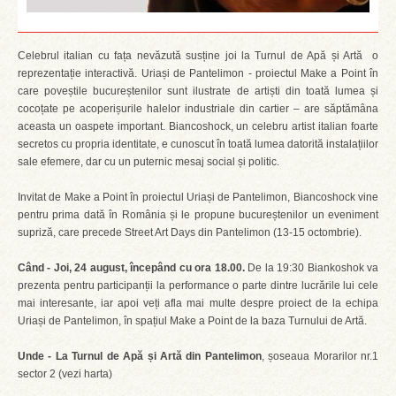
Celebrul italian cu fața nevăzută susține joi la Turnul de Apă și Artă o
reprezentație interactivă. Uriași de Pantelimon - proiectul Make a Point în
care poveștile bucureștenilor sunt ilustrate de artiști din toată lumea și
cocoțate pe acoperișurile halelor industriale din cartier – are săptămâna
aceasta un oaspete important. Biancoshock, un celebru artist italian foarte
secretos cu propria identitate, e cunoscut în toată lumea datorită instalațiilor
sale efemere, dar cu un puternic mesaj social și politic.
Invitat de Make a Point în proiectul Uriași de Pantelimon, Biancoshock vine
pentru prima dată în România și le propune bucureștenilor un eveniment
supriză, care precede Street Art Days din Pantelimon (13-15 octombrie).
Când - Joi, 24 august, începând cu ora 18.00.
De la 19:30 Biankoshok va
prezenta pentru participanții la performance o parte dintre lucrările lui cele
mai interesante, iar apoi veți afla mai multe despre proiect de la echipa
Uriași de Pantelimon, în spațiul Make a Point de la baza Turnului de Artă.
Unde - La Turnul de Apă și Artă din Pantelimon
, șoseaua Morarilor nr.1
sector 2 (vezi harta)