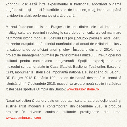
Zgondoiu oscilează între experimental și tradițional, abordând o gamă
largă de stiluri și tehnici în lucrările sale, de la desen, colaj, imprimare până
la video-instalări, performance și artă urbană.
Muzeul Judeţean de Istorie Braşov este una dintre cele mai importante
instituţii culturale, reunind în colecţiile sale de bunuri culturale cel mai mare
patrimoniu istoric mobil al judeţului Braşov (159.255 piese) şi este liderul
muzeelor orașului după criteriul numărului total anual de vizitatori, inclusiv
la categoria de beneficiari tineri şi elevi. Începând din anul 2014, noul
proiect de management urmăreşte transformarea muzeului într-un operator
cultural pentru comunitatea brașoveană. Spațiile expoziționale ale
muzeului sunt amenajate în Casa Sfatului, Bastionul Țesătorilor, Bastionul
Graft, monumente istorice de importanță națională și, începând cu Salonul
BD Brașov 2018 România 100 - salon de bandă desenată cu tematică
istorică, din 4-7 octombrie 2018, muzeul va avea o nouă secție în clădirea
fostei baze sportive Olimpia din Brașov.
www.brasovistorie.ro
Nasui collection & gallery este un operator cultural care colecționează și
susține artiști moderni și contemporani din decembrie 2010 și produce
proiecte în diverse contexte culturale prestigioase din lume.
www.cosminnasui.com