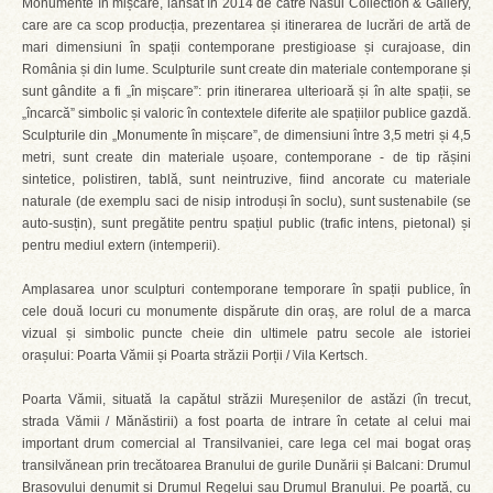
Monumente în mișcare, lansat în 2014 de către Nasui Collection & Gallery,
care are ca scop producția, prezentarea și itinerarea de lucrări de artă de
mari dimensiuni în spații contemporane prestigioase și curajoase, din
România și din lume. Sculpturile sunt create din materiale contemporane și
sunt gândite a fi „în mișcare”: prin itinerarea ulterioară și în alte spații, se
„încarcă” simbolic și valoric în contextele diferite ale spațiilor publice gazdă.
Sculpturile din „Monumente în mișcare”, de dimensiuni între 3,5 metri și 4,5
metri, sunt create din materiale ușoare, contemporane - de tip rășini
sintetice, polistiren, tablă, sunt neintruzive, fiind ancorate cu materiale
naturale (de exemplu saci de nisip introduși în soclu), sunt sustenabile (se
auto-susțin), sunt pregătite pentru spațiul public (trafic intens, pietonal) și
pentru mediul extern (intemperii).
Amplasarea unor sculpturi contemporane temporare în spații publice, în
cele două locuri cu monumente dispărute din oraș, are rolul de a marca
vizual și simbolic puncte cheie din ultimele patru secole ale istoriei
orașului: Poarta Vămii și Poarta străzii Porții / Vila Kertsch.
Poarta Vămii, situată la capătul străzii Mureșenilor de astăzi (în trecut,
strada Vămii / Mănăstirii) a fost poarta de intrare în cetate al celui mai
important drum comercial al Transilvaniei, care lega cel mai bogat oraș
transilvănean prin trecătoarea Branului de gurile Dunării și Balcani: Drumul
Brașovului denumit și Drumul Regelui sau Drumul Branului. Pe poartă, cu