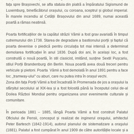
fața spre Brașovechi, se afla statuia din piatră a împăratului Sigismund de
Luxemburg, binefăcătorul orașului, cu coroana, sceptrul și globul imperial.
În marele incendiu al Cetății Brașovului din anul 1689, numai această
poartă a rămas neatinsă.
Poarta fortificațiilor de la capătul străzii Vămii a fost grav avariată în timpul
cutremurului din 1738. Starea de degradare a bastionului porții și faptul că
poarta devenise o piedică pentru circulația tot mai intensă a determinat
demolarea fortificației în anul 1836. După doi ani, în același loc, a fost
construită o nouă poartă, în stil clasicist, imitând, susține Sextil Pușcariu,
stilul Porții Brandenburg din Berlin. Noua poartă avea două treceri pentru
vehicule şi pietoni. Poarta Vămii a fost demolată în anul 1891 pentru a face
loc ,,tramway-ului" cu aburi, care nu putea intra în orașul vechi.
Zona din fața Porții Vămii a fost încadrată în Promenada de jos a orașului la
sfârșitul secolului al XIX-lea și a fost folosită până la începutul celui de-al
Doilea Război Mondial pentru organizarea unor evenimente culturale și
comunitare.
În perioada 1881 – 1885, lângă Poarta Vămii a fost construit Palatul
Oficiului de Pensii, conceput și realizat de inginerul oraşului, arhitectul
Peter Bartesch (1842-1914), autorul planului de sistematizare a oraşului
(1881). Palatul a fost cumpărat în anul 1909 de către autoritățile locale și a