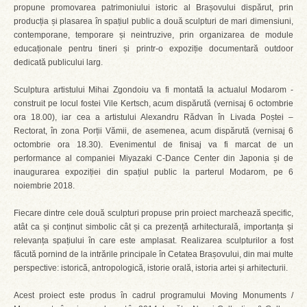
propune promovarea patrimoniului istoric al Brașovului dispărut, prin
producția și plasarea în spațiul public a două sculpturi de mari dimensiuni,
contemporane, temporare și neintruzive, prin organizarea de module
educaționale pentru tineri și printr-o expoziție documentară outdoor
dedicată publicului larg.
Sculptura artistului Mihai Zgondoiu va fi montată la actualul Modarom -
construit pe locul fostei Vile Kertsch, acum dispărută (vernisaj 6 octombrie
ora 18.00), iar cea a artistului Alexandru Rădvan în Livada Poștei –
Rectorat, în zona Porții Vămii, de asemenea, acum dispărută (vernisaj 6
octombrie ora 18.30). Evenimentul de finisaj va fi marcat de un
performance al companiei Miyazaki C-Dance Center din Japonia și de
inaugurarea expoziției din spațiul public la parterul Modarom, pe 6
noiembrie 2018.
Fiecare dintre cele două sculpturi propuse prin proiect marchează specific,
atât ca și conținut simbolic cât și ca prezență arhitecturală, importanța și
relevanța spațiului în care este amplasat. Realizarea sculpturilor a fost
făcută pornind de la intrările principale în Cetatea Brașovului, din mai multe
perspective: istorică, antropologică, istorie orală, istoria artei și arhitecturii.
Acest proiect este produs în cadrul programului Moving Monuments /