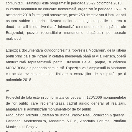
comunității. Trainingul este programat în perioada 25-27 octombrie 2018.
În cadrul modulului de educație nonformală, organizat în perioada 16 – 19
octombrie 2018 în trei școli brașovene, peste 250 de elevi vor fi familiarizați
asupra subiectului prin utilizarea noilor tehnologii, respectiv crearea a
două aplicații interactive (hartă interactivă cu monumentele dispărute ale
Brașovului, puzzle reconstituire monumente dispărute) pe aparate
multitouch.
Expoziția documentară outdoor prezintă ”povestea Modarom”, de la istoria
porții principale de intrare în cetatea medievală până la vila Kertsch, operă
arhitecturală reprezentativă pentru Brașovul Belle Epoque, și clădirea
MODAROM, din perioada comunistă. Expoziția va fi amplasată la Modarom
cu ocazia evenimentului de finisare a expozițiilor de sculptură, pe 6
noiembrie 2018.
///
Proiectul de față este în conformitate cu Legea nr. 120/2006 monumentelor
de for public care reglementează cadrul juridic general al realizării,
amplasării și administrării monumentelor de for public.
Producători: Muzeul Județean de Istorie Brașov, Nasui collection & gallery
Parteneri: Modernism.ro, Modarom S.C.M., Asociația Forums, Primăria
Municipiului Brașov