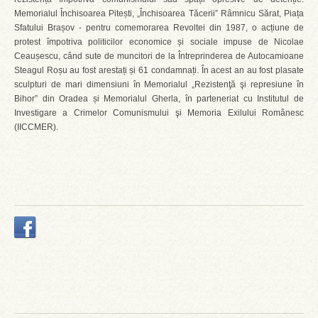
Memorialul Închisoarea Pitești, „Închisoarea Tăcerii” Râmnicu Sărat, Piața
Sfatului Brașov - pentru comemorarea Revoltei din 1987, o acțiune de
protest împotriva politicilor economice și sociale impuse de Nicolae
Ceaușescu, când sute de muncitori de la Întreprinderea de Autocamioane
Steagul Roșu au fost arestați și 61 condamnați. În acest an au fost plasate
sculpturi de mari dimensiuni în Memorialul „Rezistenţă şi represiune în
Bihor” din Oradea și Memorialul Gherla, în parteneriat cu Institutul de
Investigare a Crimelor Comunismului şi Memoria Exilului Românesc
(IICCMER).