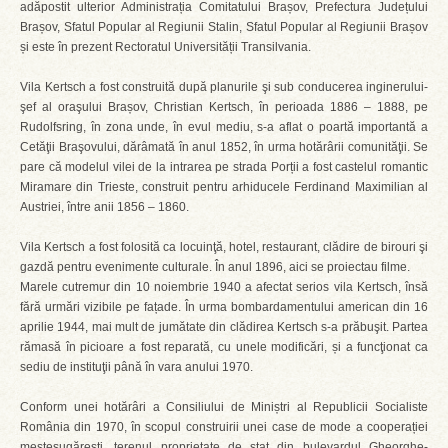
adăpostit ulterior Administrația Comitatului Brașov, Prefectura Județului
Brașov, Sfatul Popular al Regiunii Stalin, Sfatul Popular al Regiunii Brașov
și este în prezent Rectoratul Universității Transilvania.
Vila Kertsch a fost construită după planurile şi sub conducerea inginerului-
şef al oraşului Brașov, Christian Kertsch, în perioada 1886 – 1888, pe
Rudolfsring, în zona unde, în evul mediu, s-a aflat o poartă importantă a
Cetăţii Braşovului, dărâmată în anul 1852, în urma hotărârii comunităţii. Se
pare că modelul vilei de la intrarea pe strada Porții a fost castelul romantic
Miramare din Trieste, construit pentru arhiducele Ferdinand Maximilian al
Austriei, între anii 1856 – 1860.
Vila Kertsch a fost folosită ca locuinţă, hotel, restaurant, clădire de birouri şi
gazdă pentru evenimente culturale. În anul 1896, aici se proiectau filme.
Marele cutremur din 10 noiembrie 1940 a afectat serios vila Kertsch, însă
fără urmări vizibile pe fațade. În urma bombardamentului american din 16
aprilie 1944, mai mult de jumătate din clădirea Kertsch s-a prăbuşit. Partea
rămasă în picioare a fost reparată, cu unele modificări, și a funcţionat ca
sediu de instituţii până în vara anului 1970.
Conform unei hotărâri a Consiliului de Miniștri al Republicii Socialiste
România din 1970, în scopul construirii unei case de mode a cooperației
meșteșugărești, terenul proprietate de stat din bulevardul Gheorghe-