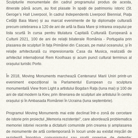
Sculpturile monumentale din cadrul programului produs de acesta,
itinerate până acum, au fost plasate în spații de patrimoniu istoric (St.
Geroge’s Hall Liverpool, în cadrul Independents Liverpool Biennial, Piața
Cetății Baia Mare) și au marcat evenimente de tip diplomație culturală
precum celebrarea a 120 de ani de artă la Baia Mare și intrarea orașului pe
lista scurtă în cursa pentru titulatura Capitală Culturală Europeană a
Culturii 2021, 100 de ani de relații bilaterale România - Portugalia prin
plasarea de sculpturi în fața Primăriei din Cascais, pe malul oceanului, și în
relație arhitecturală cu impresionanta Casa da Musica, realizată de
arhitectul internațional Rem Koolhaas și acum punct cultural terminus al
orașului turistic Porto.
În 2018, Moving Monuments marchează Centenarul Marii Uniri printr-un
eveniment expozițional la Parlamentul European cu sculptura
monumentală View from Light a artistului Bogdan Rața (luna mai) și 100 de
ani de stat modern la Kiev, prin itinerarea de sculpturi ale artistului în centru
orașului și în Ambasada României în Ucraina (luna septembrie).
Programul Moving Monuments mai este declinat într-o zonă de cercetare
de istorie prin proiectul „Memoria rezistenței”, care abordează problematica
memoriei istoriei recente a dictaturii comuniste prin crearea și amplasarea
de monumente de artă contemporană în locuri unde au existat mișcări de
rezistență împotriva comunismului sau spații opresive de detenție: