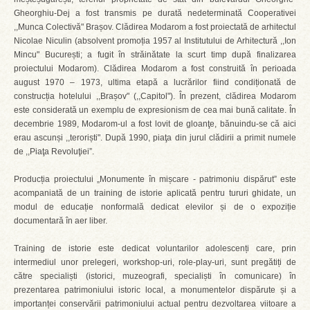
Gheorghiu-Dej a fost transmis pe durată nedeterminată Cooperativei
,,Munca Colectivă" Brașov. Clădirea Modarom a fost proiectată de arhitectul
Nicolae Niculin (absolvent promoția 1957 al Institutului de Arhitectură ,,Ion
Mincu" București; a fugit în străinătate la scurt timp după finalizarea
proiectului Modarom). Clădirea Modarom a fost construită în perioada
august 1970 – 1973, ultima etapă a lucrărilor fiind condiționată de
construcția hotelului ,,Brașov" (,,Capitol"). În prezent, clădirea Modarom
este considerată un exemplu de expresionism de cea mai bună calitate. În
decembrie 1989, Modarom-ul a fost lovit de gloanţe, bănuindu-se că aici
erau ascunși ,,teroriști". După 1990, piaţa din jurul clădirii a primit numele
de ,,Piaţa Revoluţiei”.
Producția proiectului „Monumente în mișcare - patrimoniu dispărut” este
acompaniată de un training de istorie aplicată pentru tururi ghidate, un
modul de educație nonformală dedicat elevilor și de o expoziție
documentară în aer liber.
Training de istorie este dedicat voluntarilor adolescenți care, prin
intermediul unor prelegeri, workshop-uri, role-play-uri, sunt pregătiți de
către specialiști (istorici, muzeografi, specialiști în comunicare) în
prezentarea patrimoniului istoric local, a monumentelor dispărute și a
importanței conservării patrimoniului actual pentru dezvoltarea viitoare a