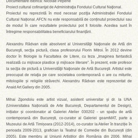
Documentare istorică: Nicolae Pepene
Proiect cultural cofinanţat de Administraţia Fondului Cultural Naţional.
Proiectul nu reprezintă în mod necesar poziţia Administrației Fondului
Cultural Național. AFCN nu este responsabilă de conținutul proiectului sau
de modul în care rezultatele proiectului pot fi folosite. Acestea sunt în
întregime responsabilitatea beneficiarului finanțării.
Alexandru Rădvan este absolvent al Universităţii Naţionale de Artă din
Bucureşti, secţia pictură, clasa profesorului Florin Mitroi. În 2012 devine
doctor în filologie la Facultatea de Litere, cu teza „Imaginea fantastică
realizată cu mijloace plastice şi mijloace literare”. În prezent, este profesor
la secţia de pictură a Universităţii Naţionale de Artă Bucureşti. Artistul este
preocupat de relaţia pe care societatea contemporană o are cu miturile,
mitologiile și religiile străvechi. Alexandru Rădvan este reprezentat de
Anaid Art Gallery din 2005.
Mihai Zgondoiu este artist vizual, asistent universitar și dr. la UNA
(Universitatea Națională de Arte București, Departamentul de Design),
inițiator și coordonator al Galeriei Atelier 030202 - un spațiu de artă
contemporană din București, co-curator al Galeriei geamMAT, parte a
Muzeului de Artă Timișoara (2012-2014), co-curator la Atelier în tranziție în
perioada 2009-2013, grafician la Teatrul de Comedie din București (din
2005). Este membru al Uniunii Artiștilor din România din 2006. Mihai