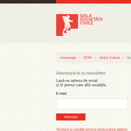
Homepage
ȘTIRI
Artă și Cultură
Mu
Abonează-te la newsletter
Lasă-ne adresa de email
și fii primul care află noutățile.
E-mail:
Abonare
Termeni și condiții privind prelucrarea datelor