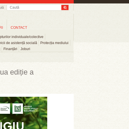
ută
RI
CONTACT
turilor individuale/colective
icii de asistență socială
Protecția mediului
t
Finanțări
Joburi
ua ediție a