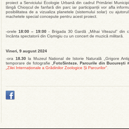
proiect a Serviciului Ecologie Urbană din cadrul Primăriei Municipi
lângă Chioșcul de fanfară din parc iar participanții vor afla infor
posibilitatea de a vizualiza planetele (sistemului solar) cu ajuto
machetele special concepute pentru acest proiect.
-orele
18:00 – 19:00
- Brigada 30 Gardă „Mihai Viteazul” din ca
încânta spectatorii din Cișmigiu cu un concert de muzică militară.
Vineri, 9 august 2024
-ora
18.30
la Muzeul Național de Istorie Naturală „Grigore Anti
temporare de fotografie „
FotoSinteze. Parcurile din București
„Zilei Internaționale a Grădinilor Zoologice Și Parcurilor”.