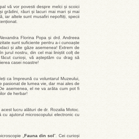
al vă vor povesti despre melci și scoici
și grădini, râuri și lacuri mai mari și mai
 iar altele sunt musafiri nepoftiți, specii
tenționat.
 Alexandra Florina Popa și drd. Andreea
zitate sunt suficiente pentru a-i cunoaște
, gândaci și alte gâze asemenea! Extrem de
n jurul nostru, din cel mai liniștit colț de
ăcut curioși, vă așteptăm cu drag să
erea casei noastre!
deți ca împreună cu voluntarul Muzeului,
te pasionat de lumea vie, dar mai ales de
 De asemenea, el ne va arăta cum pot fi
lilor de herbar!
 acest lucru alături de dr. Rozalia Motoc.
 cu ajutorul microscopului electronic cu
microscopie „
Fauna din sol
”. Cei curioși