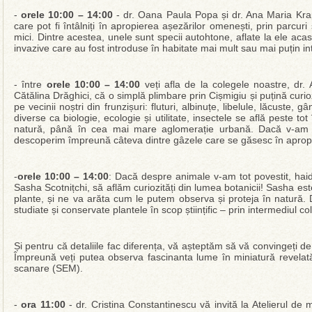
-
orele 10:00 – 14:00
- dr. Oana Paula Popa și dr. Ana Maria Krap
care pot fi întâlniți în apropierea așezărilor omenești, prin parcuri 
mici. Dintre acestea, unele sunt specii autohtone, aflate la ele acasă,
invazive care au fost introduse în habitate mai mult sau mai puțin in
- între
orele 10:00 – 14:00
veți afla de la colegele noastre, dr.
Cătălina Drăghici, că o simplă plimbare prin Cișmigiu și puțină curio
pe vecinii noștri din frunzișuri: fluturi, albinuțe, libelule, lăcuste
diverse ca biologie, ecologie și utilitate, insectele se află peste tot î
natură, până în cea mai mare aglomerație urbană. Dacă v-am f
descoperim împreună câteva dintre gâzele care se găsesc în apropi
-
orele 10:00 – 14:00
: Dacă despre animale v-am tot povestit, hai
Sasha Scotnițchi, să aflăm curiozități din lumea botanicii! Sasha es
plante, și ne va arăta cum le putem observa și proteja în natură.
studiate și conservate plantele în scop științific – prin intermediul co
Și pentru că detaliile fac diferența, vă așteptăm să vă convingeți de
Împreună veți putea observa fascinanta lume în miniatură revelată
scanare (SEM).
-
ora 11:00
- dr. Cristina Constantinescu vă invită la Atelierul de 