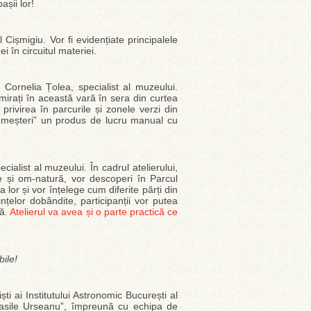
șii lor!
 Cișmigiu. Vor fi evidențiate principalele
i în circuitul materiei.
e Cornelia Țolea, specialist al muzeului.
dmirați în această vară în sera din curtea
rivirea în parcurile și zonele verzi din
or „meșteri” un produs de lucru manual cu
ialist al muzeului. În cadrul atelierului,
nte și om-natură, vor descoperi în Parcul
lor și vor înțelege cum diferite părți din
țelor dobândite, participanții vor putea
ră.
Atelierul va avea și o parte practică ce
bile!
ti ai Institutului Astronomic București al
Vasile Urseanu”, împreună cu echipa de