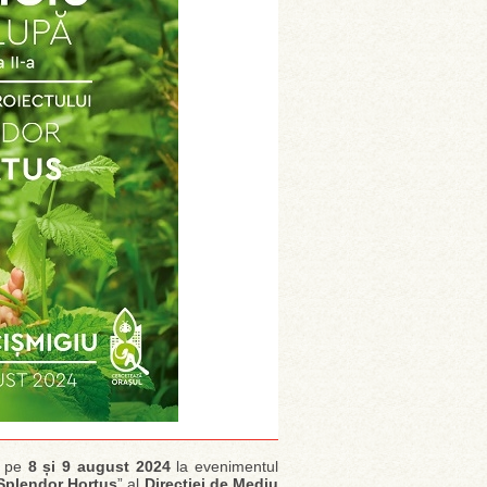
ă pe
8 și 9 august 2024
la evenimentul
Splendor Hortus
” al
Direcției de Mediu