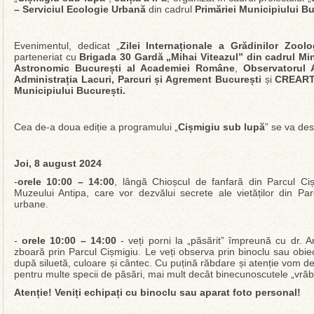
– Serviciul Ecologie Urbană
din cadrul
Primăriei Municipiului Bu
Evenimentul, dedicat „
Zilei Internaționale a Grădinilor Zoolo
parteneriat cu
Brigada 30 Gardă „Mihai Viteazul”
din cadrul Min
Astronomic București al Academiei Române
,
Observatorul 
Administrația Lacuri, Parcuri și Agrement București
și
CREART-C
Municipiului București.
Cea de-a doua ediție a programului „
Cișmigiu sub lupă
” se va de
Joi, 8 august 2024
-
orele 10:00 – 14:00
, lângă Chioșcul de fanfară din Parcul Ciș
Muzeului Antipa, care vor dezvălui secrete ale vietăților din Parcu
urbane.
-
orele 10:00 – 14:00
- veți porni la „păsărit” împreună cu dr. A
zboară prin Parcul Cișmigiu. Le veți observa prin binoclu sau obiecti
după siluetă, culoare și cântec. Cu puțină răbdare și atenție vom 
pentru multe specii de păsări, mai mult decât binecunoscutele „vrăbii 
Atenție! Veniți echipați cu binoclu sau aparat foto personal!