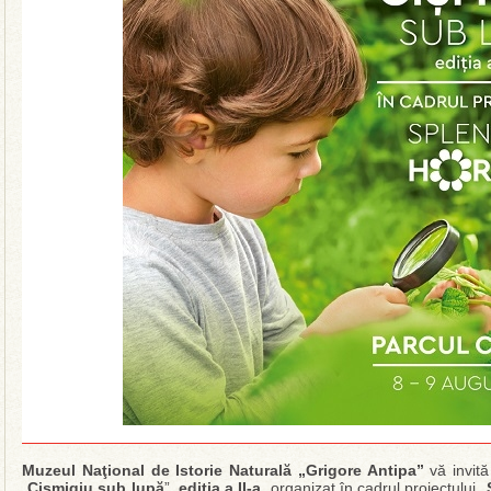
Muzeul Naţional de Istorie Naturală „Grigore Antipa”
vă invit
„
Cișmigiu sub lupă
”,
ediția a II-a
, organizat în cadrul proiectului „