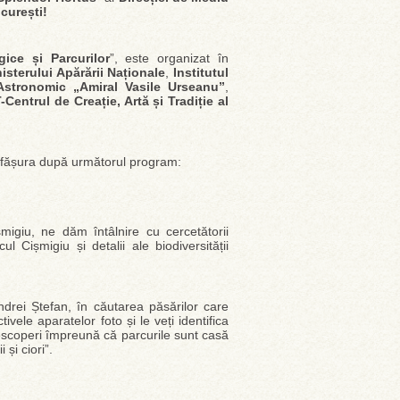
curești!
gice și Parcurilor
”, este organizat în
isterului Apărării Naționale
,
Institutul
Astronomic „Amiral Vasile Urseanu”
,
entrul de Creație, Artă și Tradiție al
sfășura după următorul program:
migiu, ne dăm întâlnire cu cercetătorii
l Cișmigiu și detalii ale biodiversității
ndrei Ștefan, în căutarea păsărilor care
vele aparatelor foto și le veți identifica
descoperi împreună că parcurile sunt casă
și ciori”.