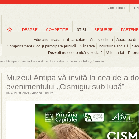
Contul meu
Ca
DESPRE
COMPETIȚIE
ŞTIRI
RESURSE
PARTENE
Educație, învățământ, cercetare
Artă şi cultură
Apărarea drep
Comportament civic şi participare publică
Sănătate
Incluziune socială
Serv
Dezvoltare economică şi socială
Voluntariat
Tinere
zeul Antipa vă invită la cea de-a doua ediție a evenimentului „Cișmigiu...
Muzeul Antipa vă invită la cea de-a do
evenimentului „Cișmigiu sub lupă”
06 August 2024 / Artă și Cultură