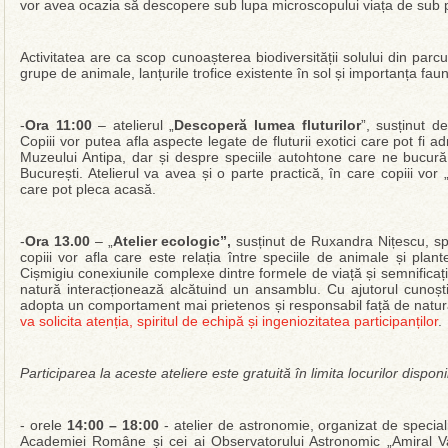
vor avea ocazia să descopere sub lupa microscopului viața de sub pa
Activitatea are ca scop cunoașterea biodiversității solului din parcul
grupe de animale, lanțurile trofice existente în sol și importanța faune
-
Ora
11:00
– atelierul „
Descoperă lumea fluturilor
”, susținut d
Copiii vor putea afla aspecte legate de fluturii exotici care pot fi a
Muzeului Antipa, dar și despre speciile autohtone care ne bucură p
București. Atelierul va avea și o parte practică, în care copiii v
care pot pleca acasă.
-
Ora 13.00
– „
Atelier ecologic”,
susținut de Ruxandra Nițescu, spec
copiii vor afla care este relația între speciile de animale și pla
Cișmigiu conexiunile complexe dintre formele de viață și semnificația 
natură interacționează alcătuind un ansamblu. Cu ajutorul cunoștin
adopta un comportament mai prietenos și responsabil față de natu
va solicita atenția, spiritul de echipă și ingeniozitatea participanților
.
Participarea la aceste ateliere este gratuită în limita locurilor disponi
- orele
14:00 – 18:00
- atelier de astronomie, organizat de specialiș
Academiei Române și cei ai Observatorului Astronomic „Amiral 