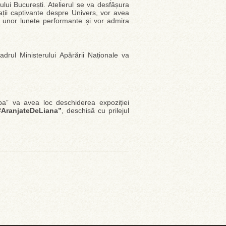
ului București. Atelierul se va desfășura
mații captivante despre Univers, vor avea
rul unor lunete performante și vor admira
drul Ministerului Apărării Naționale va
pa” va avea loc deschiderea expoziției
 #AranjateDeLiana”
, deschisă cu prilejul