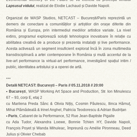
Lapsusul vidului
, realizat de Elodie Lachaud și Davide Napoli.
Organizat de WASP Studios, NETCAST – București/Paris reprezintă un
demers de conectare a comunităților și artiștilor din orașe diferite din
România și Europa, prin intermediul mediilor artistice variate. La nivel
extins, programul explorează soluții tehnologice inovatoare în relație cu
abilitatea creativă de a produce și prezenta instalații și live performance.
Acesta activează un segment insuficient explorat încă în zona multimedia
transdisciplinară a artei contemporane în România și mută accentul de la
live-art performance la virtual-art performance, investigând spațiul intim /
public, identitatea artistului și a operei de artă.
***
Detalii NETCAST: București – Paris // 05.11.2018 // 20:00
▪
Bucureșt
i, WASP Working Art Space and Production, Str. Ion Minulescu
67 – 93, corp E, etaj 2
cu Marilena Preda Sânc & Olivia Nițiș, Cosmin Păulescu, Ilinca Hărnuț,
Mihai Plămădeală & Irinel Anghel, Patricia Teodorescu & Adrian Budrițan
▪
Paris
, Cabaret de la Performance, 52 Rue Jean-Baptiste Pigalle
cu Ada Tudor, Alexandra Loewe, Bonnie Tchien HY, Davide Napoli,
François Poyet și Wanda Mihuleac, împreună cu Amélie Pironneau, Deed
Julius și Olivier Chebab