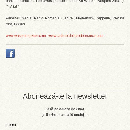
pariziene precum "Primăvara poeților", "Food Art Week", "Noaptea Albă" și
"YIA fair".
Parteneri media: Radio România Cultural, Modernism, Zeppelin, Revista
Arta, Feeder
www.waspmagazine.com
l
www.cabaretdelaperformance.com
Abonează-te la newsletter
Lasă-ne adresa de email
și fii primul care află noutățile.
E-mail: