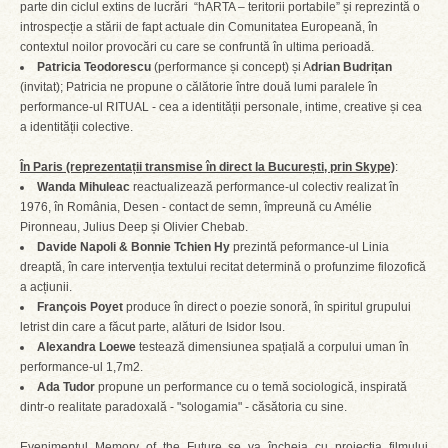
parte din ciclul extins de lucrări “hARTA – teritorii portabile” și reprezintă o
introspecție a stării de fapt actuale din Comunitatea Europeană, în
contextul noilor provocări cu care se confruntă în ultima perioadă.
Patricia Teodorescu
(performance și concept) și A
drian Budrițan
(invitat); Patricia ne propune o călătorie între două lumi paralele în
performance-ul RITUAL - cea a identității personale, intime, creative și cea
a identității colective.
În Paris (reprezentații transmise în direct la București, prin Skype)
:
Wanda Mihuleac
reactualizează performance-ul colectiv realizat în
1976, în România, Desen - contact de semn, împreună cu Amélie
Pironneau, Julius Deep și Olivier Chebab.
Davide Napoli & Bonnie Tchien Hy
prezintă peformance-ul Linia
dreaptă, în care intervenția textului recitat determină o profunzime filozofică
a acțiunii.
François Poyet
produce în direct o poezie sonoră, în spiritul grupului
letrist din care a făcut parte, alături de Isidor Isou.
Alexandra Loewe
testează dimensiunea spațială a corpului uman în
performance-ul 1,7m2.
Ada Tudor
propune un performance cu o temă sociologică, inspirată
dintr-o realitate paradoxală - "sologamia" - căsătoria cu sine.
Evenimentul Memory of the Future se va încheia cu proiecția filmului