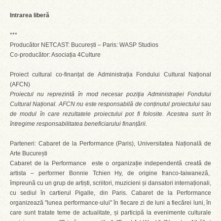
Intrarea liberă
***
Producător NETCAST: București – Paris: WASP Studios
Co-producător: Asociația 4Culture
Proiect cultural co-finanțat de Administrația Fondului Cultural Național
(AFCN)
Proiectul nu reprezintă în mod necesar poziţia Administrației Fondului
Cultural Național. AFCN nu este responsabilă de conținutul proiectului sau
de modul în care rezultatele proiectului pot fi folosite. Acestea sunt în
întregime responsabilitatea beneficiarului finanțării.
Parteneri: Cabaret de la Performance (Paris), Universitatea Națională de
Arte București
Cabaret de la Performance este o organizație independentă creată de
artista – performer Bonnie Tchien Hy, de origine franco-taiwaneză,
împreună cu un grup de artiști, scriitori, muzicieni și dansatori internaționali,
cu sediul în cartierul Pigalle, din Paris. Cabaret de la Performance
organizează "lunea performance-ului" în fiecare zi de luni a fiecărei luni, în
care sunt tratate teme de actualitate, și participă la evenimente culturale