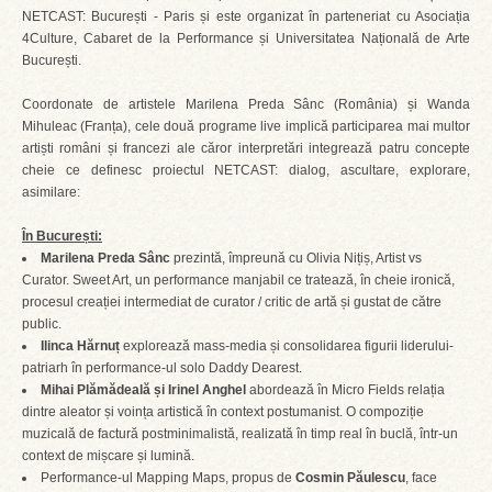
NETCAST: București - Paris și este organizat în parteneriat cu Asociația
4Culture, Cabaret de la Performance și Universitatea Națională de Arte
București.
Coordonate de artistele Marilena Preda Sânc (România) și Wanda
Mihuleac (Franța), cele două programe live implică participarea mai multor
artiști români și francezi ale căror interpretări integrează patru concepte
cheie ce definesc proiectul NETCAST: dialog, ascultare, explorare,
asimilare:
În București:
Marilena Preda Sânc
prezintă, împreună cu Olivia Nițiș, Artist vs
Curator. Sweet Art, un performance manjabil ce tratează, în cheie ironică,
procesul creației intermediat de curator / critic de artă și gustat de către
public.
Ilinca Hărnuț
explorează mass-media și consolidarea figurii liderului-
patriarh în performance-ul solo Daddy Dearest.
Mihai Plămădeală și Irinel Anghel
abordează în Micro Fields relația
dintre aleator și voința artistică în context postumanist. O compoziție
muzicală de factură postminimalistă, realizată în timp real în buclă, într-un
context de mișcare și lumină.
Performance-ul Mapping Maps, propus de
Cosmin Păulescu
, face