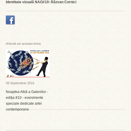
Identitate vizuală NAG#10: Răzvan Cornici
Articole pe aceeasi tema
09 Septembrie 2016
Noaptea Albă a Galeriilor -
ediția #10 - evenimente
speciale dedicate artei
contemporane