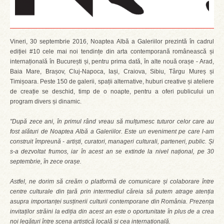
Vineri, 30 septembrie 2016, Noaptea Albă a Galeriilor prezintă în cadrul
ediției #10 cele mai noi tendințe din arta contemporană românească și
internațională în București și, pentru prima dată, în alte nouă orașe - Arad,
Baia Mare, Brașov, Cluj-Napoca, Iași, Craiova, Sibiu, Târgu Mureș și
Timișoara. Peste 150 de galerii, spații alternative, huburi creative și ateliere
de creație se deschid, timp de o noapte, pentru a oferi publicului un
program divers și dinamic.
"După zece ani, în primul rând vreau să mulțumesc tuturor celor care au
fost alături de Noaptea Albă a Galeriilor. Este un eveniment pe care l-am
construit împreună - artiști, curatori, manageri culturali, parteneri, public. Și
s-a dezvoltat frumos, iar în acest an se extinde la nivel național, pe 30
septembrie, în zece orașe.
Astfel, ne dorim să creăm o platformă de comunicare și colaborare între
centre culturale din țară prin intermediul căreia să putem atrage atenția
asupra importanței susținerii culturii contemporane din România. Prezența
invitaților străini la ediția din acest an este o oportunitate în plus de a crea
noi legături între scena artistică locală și cea internațională.