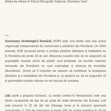
biletul de intrare în Parcul Etnografic Național „Romulus Vuia”.
***
Societatea Ornitologică Română
(SOR) este una dintre cele mai active
organizații independente de conservare a păsărilor din România. Un ONG
premiat, SOR lucrează pentru a proteja păsările sălbatice și habitatele lor
în România de peste 30 de ani. Misiunea noastră este să ne asigurăm că
populațiile noastre unice de păsări sunt protejate, iar locurile naturale
minunate ale României nu sunt exploatate și distruse de evoluțiile
dăunătoare. Dorim să îi inspirăm pe oameni să contribuie la protejarea
păsărilor și a habitatelor din România și, cu ajutorul lor, să ne asigurăm că
şi generațiile noastre viitoare se vor bucura de acestea.
Lidl,
parte a grupului Schwarz, cu sediul central în Neckarsulm, este una
dintre companiile de top de pe piața de retail alimentar din Europa. Lidl
este prezent în 32 de țări din întreaga lume și în prezent operează
aproximativ 11.200 de magazine și peste 200 de centre logistice în 29 de