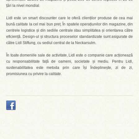
țări la nivel mondial.
Lidl este un smart discounter care le oferă clienților produse de cea mai
bună calitate la cel mai bun preț. În spatele operațiunilor din magazine, din
centrele logistice și din sediile centrale stau simplitatea și orientarea către
eficiență. Design-ul și structura proceselor standardizate sunt asigurate de
către Lidl Stiftung, cu sediul central de la Neckarsulm.
În toate domeniile sale de activitate, Lidl este o companie care acționează
cu responsabilitate față de oameni, societate și mediu. Pentru Lidl,
sustenabilitatea este metoda prin care își îndeplinește, zi de zi,
promisiunea cu privire la calitate.