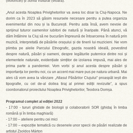
(violoncel) și Sonia Vulturar (vioară).
„Anul acesta Noaptea Privighetorilor va avea loc doar la Cluj-Napoca. Ne
dorim ca în 2023 să găsim resursele necesare pentru a putea organiza
evenimentul din nou și la București. Pentru asta însă, avem nevoie de
sprijinul tuturor oamenilor iubitori de natură și înaripate. Până atunci, vă
dăm întâlnire la Cluj să ne bucurăm împreună de întoarcerea în natură prin
muzică, interpretată de păsările orașului și de tinerii lui muzicieni. Ne vom
plimba pe aleile Parcului Etnografic, gazda noastră ideală, povestind
despre natură, păsări și oameni, despre legăturile puternice dintre noi și
elementele naturale, evidențiate simțitor de izolarea impusă, mai ales de
prima parte a pandemiei. Vom vorbi și anul acesta despre păsări și
importanța lor pentru noi, cu un accent mai mare pus pe natura urbană. Mai
ales că vom avea la vânzare „Atlasul Păsărilor Clujului” proaspăt ieșit din
tipografie, cu cel de-al doilea tiraj al primei ediții revizuite”, a spus
coordonatorul proiectului Noaptea Privighetorilor, Teodora Domșa.
Programul complet al ediției 2022
- 17:00 - tururi ghidate de biologii și colaboratorii SOR (ghidaj în limba
română și în limba maghiară)
- 17:00 – ateliere pentru cei mici
- 17:00 – expoziție tematică cu desenele unor specii de păsări realizate de
artistul Zsoldos Márton