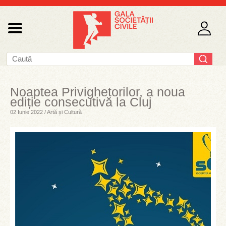
Noaptea Privighetorilor, a noua
ediție consecutivă la Cluj
02 Iunie 2022 / Artă și Cultură