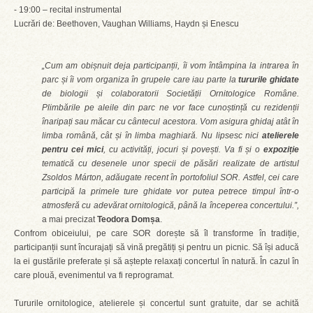
- 19:00 – recital instrumental
Lucrări de: Beethoven, Vaughan Williams, Haydn și Enescu
„Cum am obișnuit deja participanții, îi vom întâmpina la intrarea în
parc și îi vom organiza în grupele care iau parte la
tururile ghidate
de biologii și colaboratorii Societății Ornitologice Române.
Plimbările pe aleile din parc ne vor face cunoștință cu rezidenții
înaripați sau măcar cu cântecul acestora. Vom asigura ghidaj atât în
limba română, cât și în limba maghiară. Nu lipsesc nici
atelierele
pentru cei mici
, cu activități, jocuri și povești. Va fi și o
expoziție
tematică cu desenele unor specii de păsări realizate de artistul
Zsoldos Márton, adăugate recent în portofoliul SOR. Astfel, cei care
participă la primele ture ghidate vor putea petrece timpul într-o
atmosferă cu adevărat ornitologică, până la începerea concertului.”,
a mai precizat
Teodora Domșa
.
Confrom obiceiului, pe care SOR dorește să îl transforme în tradiție,
participanții sunt încurajați să vină pregătiți și pentru un picnic. Să își aducă
la ei gustările preferate și să aștepte relaxați concertul în natură. În cazul în
care plouă, evenimentul va fi reprogramat.
Tururile ornitologice, atelierele și concertul sunt gratuite, dar se achită