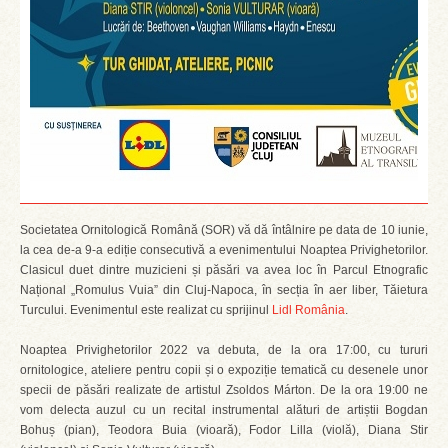
Societatea Ornitologică Română (SOR) vă dă întâlnire pe data de 10 iunie,
la cea de-a 9-a ediție consecutivă a evenimentului Noaptea Privighetorilor.
Clasicul duet dintre muzicieni și păsări va avea loc în Parcul Etnografic
Național „Romulus Vuia” din Cluj-Napoca, în secția în aer liber, Tăietura
Turcului. Evenimentul este realizat cu sprijinul
Lidl România
.
Noaptea Privighetorilor 2022 va debuta, de la ora 17:00, cu tururi
ornitologice, ateliere pentru copii și o expoziție tematică cu desenele unor
specii de păsări realizate de artistul Zsoldos Márton. De la ora 19:00 ne
vom delecta auzul cu un recital instrumental alături de artiștii Bogdan
Bohuș (pian), Teodora Buia (vioară), Fodor Lilla (violă), Diana Stir