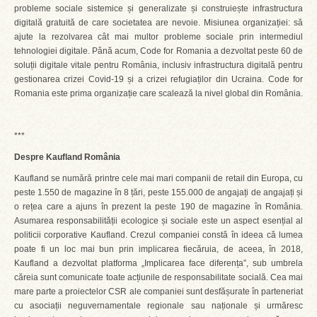
probleme sociale sistemice și generalizate și construiește infrastructura
digitală gratuită de care societatea are nevoie. Misiunea organizației: să
ajute la rezolvarea cât mai multor probleme sociale prin intermediul
tehnologiei digitale. Până acum, Code for Romania a dezvoltat peste 60 de
soluții digitale vitale pentru România, inclusiv infrastructura digitală pentru
gestionarea crizei Covid-19 și a crizei refugiaților din Ucraina. Code for
Romania este prima organizație care scalează la nivel global din România.
***
Despre Kaufland România
Kaufland se numără printre cele mai mari companii de retail din Europa, cu
peste 1.550 de magazine în 8 țări, peste 155.000 de angajați de angajați și
o rețea care a ajuns în prezent la peste 190 de magazine în România.
Asumarea responsabilității ecologice și sociale este un aspect esențial al
politicii corporative Kaufland. Crezul companiei constă în ideea că lumea
poate fi un loc mai bun prin implicarea fiecăruia, de aceea, în 2018,
Kaufland a dezvoltat platforma „Implicarea face diferența”, sub umbrela
căreia sunt comunicate toate acțiunile de responsabilitate socială. Cea mai
mare parte a proiectelor CSR ale companiei sunt desfășurate în parteneriat
cu asociații neguvernamentale regionale sau naționale și urmăresc