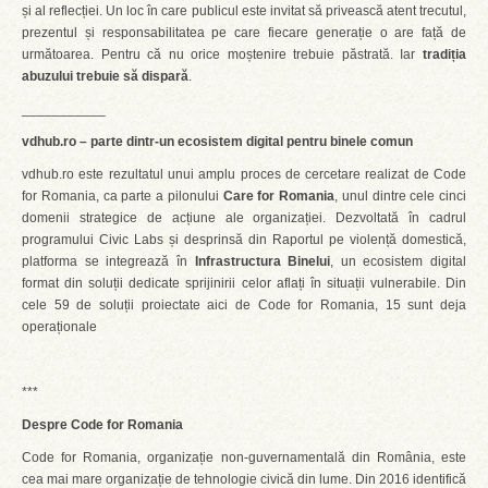
și al reflecției. Un loc în care publicul este invitat să privească atent trecutul,
prezentul și responsabilitatea pe care fiecare generație o are față de
următoarea. Pentru că nu orice moștenire trebuie păstrată. Iar
tradiția
abuzului trebuie să dispară
.
___________
vdhub.ro – parte dintr-un ecosistem digital pentru binele comun
vdhub.ro este rezultatul unui amplu proces de cercetare realizat de Code
for Romania, ca parte a pilonului
Care for Romania
, unul dintre cele cinci
domenii strategice de acțiune ale organizației. Dezvoltată în cadrul
programului Civic Labs și desprinsă din Raportul pe violență domestică,
platforma se integrează în
Infrastructura Binelui
, un ecosistem digital
format din soluții dedicate sprijinirii celor aflați în situații vulnerabile. Din
cele 59 de soluții proiectate aici de Code for Romania, 15 sunt deja
operaționale
***
Despre Code for Romania
Code for Romania, organizație non-guvernamentală din România, este
cea mai mare organizație de tehnologie civică din lume. Din 2016 identifică