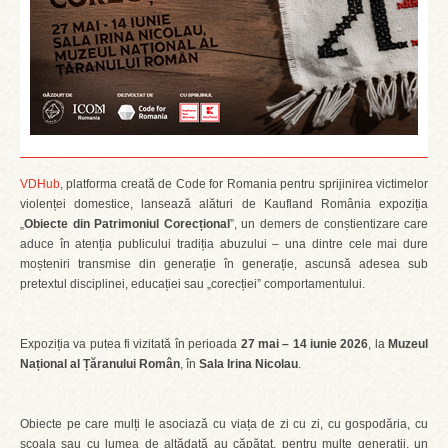
VDHub
, platforma creată de Code for Romania pentru sprijinirea victimelor
violenței domestice, lansează alături de Kaufland România expoziția
„
Obiecte din Patrimoniul Corecțional
”, un demers de conștientizare care
aduce în atenția publicului tradiția abuzului – una dintre cele mai dure
moșteniri transmise din generație în generație, ascunsă adesea sub
pretextul disciplinei, educației sau „corecției” comportamentului.
Expoziția va putea fi vizitată în perioada
27 mai – 14 iunie 2026
, la
Muzeul
Național al Țăranului Român
, în
Sala Irina Nicolau
.
Obiecte pe care mulți le asociază cu viața de zi cu zi, cu gospodăria, cu
școala sau cu lumea de altădată au căpătat, pentru multe generații, un