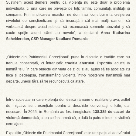
Susținem acest demers pentru că violența nu este doar o problemă
individuală, ci una care ne privește pe toți: familii, comunități, instituții și
companii. Prin implicarea noastră, ne dorim să contribuim la creșterea
nivelului de conștientizare și să încurajăm cât mai mulți oameni să
vorbească despre acest subiect, să recunoască semnele abuzului și să
caute sprijin atunci când au nevoie”, a declarat
Anna Katharina
Scheidereiter, CSR Manager Kaufland România
.
„Obiecte din Patrimoniul Corecțional” pune în discuție o tradiție care nu
trebuie conservată, ci întreruptă:
tradiția abuzului
. Expoziția aduce la
lumină felul în care obiecte din viața de zi cu zi au ajuns să fie asociate cu
frica și pedeapsa, transformând violența într-o moștenire transmisă mai
departe, uneori fără să fie recunoscută ca atare.
Într-o societate în care violența domestică rămâne o realitate gravă, astfel
de inițiative sunt esențiale pentru a deschide conversații dificile, dar
necesare. În 2025, în România au fost înregistrate
138.385 de cazuri de
violență domestică
, ceea ce înseamnă că, o dată la patru minute, o victimă
cere ajutor.
Expoziția „Obiecte din Patrimoniul Corecțional” este un spațiu al adevărului