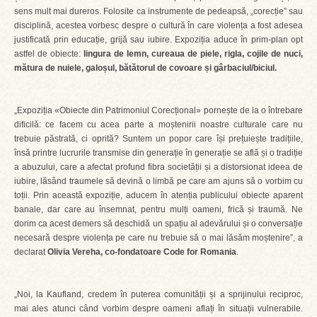
sens mult mai dureros. Folosite ca instrumente de pedeapsă, „corecție” sau
disciplină, acestea vorbesc despre o cultură în care violența a fost adesea
justificată prin educație, grijă sau iubire. Expoziția aduce în prim-plan opt
astfel de obiecte:
lingura de lemn, cureaua de piele, rigla, cojile de nuci,
mătura de nuiele, galoșul, bătătorul de covoare și gârbaciul/biciul.
„Expoziția «Obiecte din Patrimoniul Corecțional» pornește de la o întrebare
dificilă: ce facem cu acea parte a moștenirii noastre culturale care nu
trebuie păstrată, ci oprită? Suntem un popor care își prețuiește tradițiile,
însă printre lucrurile transmise din generație în generație se află și o tradiție
a abuzului, care a afectat profund fibra societății și a distorsionat ideea de
iubire, lăsând traumele să devină o limbă pe care am ajuns să o vorbim cu
toții. Prin această expoziție, aducem în atenția publicului obiecte aparent
banale, dar care au însemnat, pentru mulți oameni, frică și traumă. Ne
dorim ca acest demers să deschidă un spațiu al adevărului și o conversație
necesară despre violența pe care nu trebuie să o mai lăsăm moștenire”, a
declarat
Olivia Vereha, co-fondatoare Code for Romania
.
„Noi, la Kaufland, credem în puterea comunității și a sprijinului reciproc,
mai ales atunci când vorbim despre oameni aflați în situații vulnerabile.