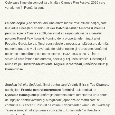
Cele șase filme din competiția oficială a Cannes Film Festival 2026 care
vor ajunge în România sunt:
La bola negra
(
The Black Ball
), una dintre marile revelații ale ediției, care
le-a adus cineaștilor spanioli
Javier Calvo și Javier Ambrossi
Premiul
pentru regie
la Cannes 2026, decernat ex aequo, alături de cineastul
polonez Pawel Pawlikowski. Pornind de la o operă neterminată a lui
Federico García Lorca, filmul construiește o poveste amplă despre dorință,
memorie queer și vieți traversate de iubire, rușine și represiune, urmărind
destinele a trei bărbați din epoci diferite - 1932, 1937 și 2017 - într-o
structură care îmbină melodrama, poezia și ficțiunea istorică. Distribuția îi
reunește pe
Guitarricadelafuente, Miguel Bernardeau, Penélope Cruz și
Glenn Close
.
Soudain
(
All of a Sudden
), filmul pentru care
Virginie Efira
și
Tao Okamoto
au câștigat
Premiul pentru interpretare feminină
, este regizat de
Ryusuke Hamaguchi
și urmărește prietenia dintre directoarea unui centru
de îngrijire pentru vârstnici și o regizoare japoneză de teatru care se
confruntă cu cancerul. Inspirat de volumul documentar
When Life Suddenly
Takes a Turn
, filmul explorează conceptul „Humanitude”, o filozofie a