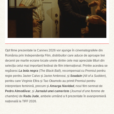
Opt filme prezentate la Cannes 2026 vor ajunge în cinematografele din
România prin Independența Film, distribuitor care aduce de aproape trei
decenii pe marile ecrane locale unele dintre cele mai apreciate titluri din
selecția celui mai important festival de film internațional. Printre acestea se
regăsesc
La bola negra
(
The Black Ball
), recompensat cu Premiul pentru
regie pentru Javier Calvo și Javier Ambrossi, și
Soudain
(
All of a Sudden
),
pentru care Virginie Efira și Tao Okamoto au primit Premiul pentru
interpretare feminină, precum și
Amarga Navidad
, noul film semnat de
Pedro Almodóvar
, și
Jurnalul unei cameriste
(Journal d’une femme de
chambre)
de
Radu Jude
, ambele urmând a fi prezentate în avanpremieră
națională la TIFF 2026.