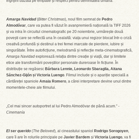
îngrijirii bazată pe empatie și respect pentru demnitatea umană.
Amarga Navidad
(
Bitter Christmas
), noul film semnat de
Pedro
Almodóvar
, care va putea fi văzut în avanpremieră națională la TIFF 2026
și va intra în circuitul cinematografic pe 20 noiembrie, urmărește două
povești care se reflectă una în cealaltă: viața unui regizor blocat într-o criză
creativă profundă și destinul a trei femei marcate de pierdere, iubire și
singurătate. Între autoficțiune, melodramă și reflecție meta-cinematografică,
Amarga Navidad
explorează relația dintre creație și viață, dar și limitele
etice ale transformării poveștilor personale dureroase în ficțiune. În
distribuție se regăsesc
Bárbara Lennie, Leonardo Sbaraglia, Aitana
Sánchez-Gijón și Victoria Luengo
. Filmul include și o apariție specială a
cântăreței spaniole
Amaia Romero
, a cărei interpretare devine unul dintre
momentele-cheie ale filmului.
„Cel mai sincer autoportret al lui Pedro Almodóvar de până acum.” -
Cinemanía
El ser querido
(
The Beloved
)
,
al cineastului spaniol
Rodrigo Sorogoyen
,
care îi are în rolurile principale pe
Javier Bardem
și
Victoria Luengo
, va fi