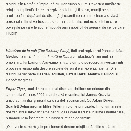
distribuit în România împreună cu Transilvania Film. Povestea urmărește
relația complicată dintre un regizor celebru și fiica sa, reuniți pe platoul
unui nou film după ani de distanță și resentimente. Între cinema și viață
personală, filmul vorbește despre răni de familie, putere și felul în care
poveștile pe care le spunem pot deveni imposibil de separat de cei pe care
îi iubim.
Histoires de la nuit
(
The Birthday Party
)
,
thrillerul regizoarei franceze
Léa
Mysius
, remarcată pentru
Les Cinq Diables
, adaptează romanul noir
omonim al lui Laurent Mauvignier și transformă o petrecere aniversară într-
o poveste tensionată despre secrete de familie și violență latentă. Din
distribuție fac parte
Bastien Bouillon, Hafsia Herzi, Monica Bellucci și
Benoît Magimel
.
Paper Tiger
, unul dintre cele mai discutate thrillere americane din
competiția Cannes 2026, marchează revenirea lui
James Gray
la
universul familial și moral care i-a definit cinemaul. Cu
Adam Driver,
Scarlett Johansson și Miles Teller
în rolurile principale, filmul urmărește
doi frați atrași într-o schemă periculoasă care îi aduce în lumea mafiei ruse,
punându-le la încercare loialitatea și relația de familie.
„O poveste sumbră și impresionantă despre relații de familie și afaceri