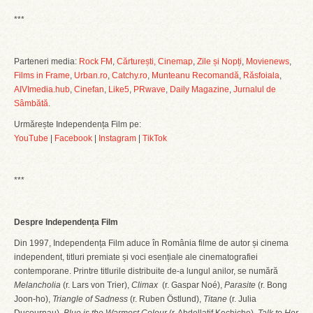
***
Parteneri media:
Rock FM
,
Cărturești,
Cinemap
,
Zile și Nopți
,
Movienews
,
Films in Frame
,
Urban.ro
,
Catchy.ro
,
Munteanu Recomandă
,
Răsfoiala
,
AIVImedia.hub
,
Cinefan
,
Like5
,
PRwave
,
Daily Magazine
,
Jurnalul de
Sâmbătă
.
Urmărește Independența Film pe:
YouTube
|
Facebook
|
Instagram
|
TikTok
***
Despre Independența Film
Din 1997, Independența Film aduce în România filme de autor și cinema
independent, titluri premiate și voci esențiale ale cinematografiei
contemporane. Printre titlurile distribuite de-a lungul anilor, se numără
Melancholia
(r. Lars von Trier),
Climax
(r. Gaspar Noé),
Parasite
(r. Bong
Joon-ho),
Triangle of Sadness
(r. Ruben Östlund),
Titane
(r. Julia