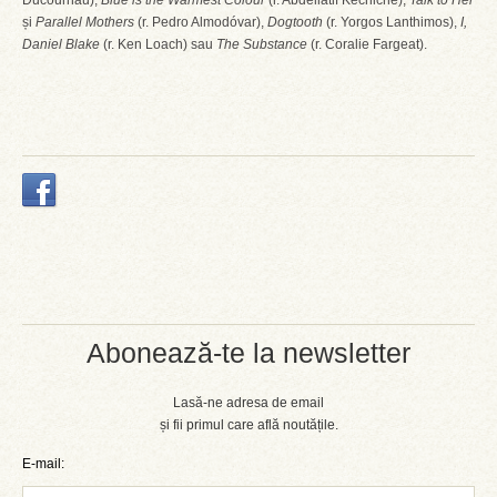
Ducournau),
Blue is the Warmest Colour
(r. Abdellatif Kechiche),
Talk to Her
și
Parallel Mothers
(r. Pedro Almodóvar),
Dogtooth
(r. Yorgos Lanthimos),
I,
Daniel Blake
(r. Ken Loach) sau
The Substance
(r. Coralie Fargeat).
Abonează-te la newsletter
Lasă-ne adresa de email
și fii primul care află noutățile.
E-mail: