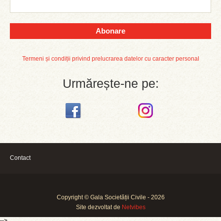
Abonare
Termeni și condiții privind prelucrarea datelor cu caracter personal
Urmărește-ne pe:
Contact
Copyright © Gala Societății Civile - 2026
Site dezvoltat de
Netvibes
-->