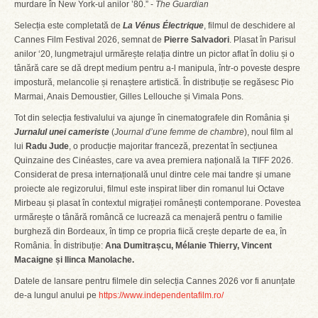
murdare în New York-ul anilor ’80.” -
The Guardian
Selecția este completată de
La Vénus Électrique
, filmul de deschidere al
Cannes Film Festival 2026, semnat de
Pierre Salvadori
. Plasat în Parisul
anilor ‘20, lungmetrajul urmărește relația dintre un pictor aflat în doliu și o
tânără care se dă drept medium pentru a-l manipula, într-o poveste despre
impostură, melancolie și renaștere artistică. În distribuție se regăsesc Pio
Marmai, Anais Demoustier, Gilles Lellouche și Vimala Pons.
Tot din selecția festivalului va ajunge în cinematografele din România și
Jurnalul unei cameriste
(
Journal d’une femme de chambre
), noul film al
lui
Radu Jude
, o producție majoritar franceză, prezentat în secțiunea
Quinzaine des Cinéastes, care va avea premiera națională la TIFF 2026.
Considerat de presa internațională unul dintre cele mai tandre și umane
proiecte ale regizorului, filmul este inspirat liber din romanul lui Octave
Mirbeau și plasat în contextul migrației românești contemporane. Povestea
urmărește o tânără româncă ce lucrează ca menajeră pentru o familie
burgheză din Bordeaux, în timp ce propria fiică crește departe de ea, în
România. În distribuție:
Ana Dumitrașcu, Mélanie Thierry, Vincent
Macaigne și Ilinca Manolache.
Datele de lansare pentru filmele din selecția Cannes 2026 vor fi anunțate
de-a lungul anului pe
https://www.independentafilm.ro/