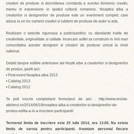
creatori de produse si dezvoltarea constanta a acestui domeniu creativ,
mereu in expansiune in spatiul cultural romanesc. Noaptea alba a
creatorilor si designerilor de produse este un eveniment complet, care
aduce la un loc oameni creativi si iubitorii de produse de autor si arta.
Realizam o selectie riguroasa a participantilor, cu standarde inalte de
creativitate, originalitate si calitate. Incercam astfel sa construim in linii mari
comunitatea acestor designeri si creatori de produse unicat la nivel
national.
Detalii despre editiile anterioare ale Noptii albe a creatorilor si designerilor
de produs, gasiti aici:
• Post-event Noaptea alba 2013
• Catalog 2013
• Catalog 2012
Te poti inscrie completand formularul de aici : http://www.revista-
atelierul.ro/2014/06/18/noaptea-alba-a-creatorilor-si-designerilor-de-
produs-editia-a-iii-a-inscriere-participanti/
Termenul limita de inscriere este 25 iulie 2014, ora 13.00. Nu exista
limita de varsta pentru participanti. Anuntam personal fiecare