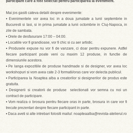
participant care a fost selectat pentru participarea la eveniment.
Mai jos gasiti cateva detalii despre evenimente:
• Evenimentele vor avea loc in a doua jumatate a lunii septembrie in
Bucuresti si Iasi, si in prima jumatate a lunii octombrie in Cluj-Napoca, in
zile de sambata.
• Orele de desfasurare 17:00 – 04:00.
• Locatiile vor fi grandioase, vor fi chic si cu aer artistic.
• Produsele expuse nu vor fi de vanzare, ci doar pentru expunere. Astfel
fiecare participant poate veni cu maxim 12 produse, in functie de
dimensiunile acestora.
• Pe langa expozitiile de produse handmade si de designer, vor avea loc
workshopuri si vom avea cate 2-3 formatii/oras care vor delecta publicul.
• Participarea la Noaptea alba a creatorilor si designerilor de produs este
gratuita.
• Designerii si creatorii de produse selectionati vor semna cu noi un
contract de participare.
• Vom realiza o brosura pentru fiecare oras in parte, brosura in care vor fi
trecute prezentari despre fiecare participant in parte.
• Daca aveti si alte intrebari folositi mailul: noapteaalba@revista-atelierul.ro