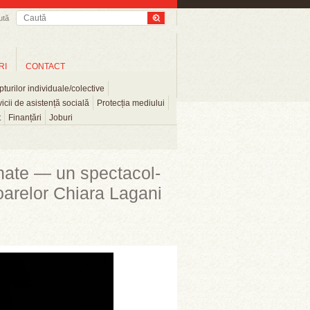
ută
RI
CONTACT
turilor individuale/colective
icii de asistență socială
Protecția mediului
t
Finanțări
Joburi
enate — un spectacol-
toarelor Chiara Lagani