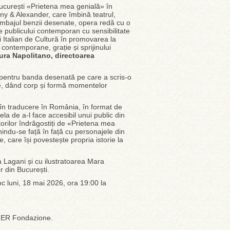
ucurești «Prietena mea genială» în
y & Alexander, care îmbină teatrul,
 limbajul benzii desenate, opera redă cu o
 publicului contemporan cu sensibilitate
i Italian de Cultură în promovarea la
 contemporane, grație și sprijinului
ura Napolitano, directoarea
 pentru banda desenată pe care a scris-o
te, dând corp și formă momentelor
în traducere în România, în format de
ela de a-l face accesibil unui public din
titorilor îndrăgostiți de «Prietena mea
indu-se față în față cu personajele din
 care își povestește propria istorie la
a Lagani și cu ilustratoarea Mara
r din București.
oc luni, 18 mai 2026, ora 19:00 la
 ATER Fondazione.