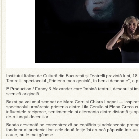
Institutul Italian de Cultură din București și Teatrelli prezintă luni, 
Teatrelli, spectacolul „Prietena mea genială, în benzi desenate", o p
E Production / Fanny & Alexander care îmbină teatrul, desenul și ima
scenică originală.
Bazat pe volumul semnat de Mara Cerri și Chiara Lagani — inspira
spectacolul urmărește prietenia dintre Lila Cerullo și Elena Greco cu
influențele reciproce, sentimentele și alternanța dintre distanță și 
de-a lungul deceniilor.
Banda desenată se concentrează pe copilăria și adolescența protago
fondator al prieteniei lor: cele două fetițe își aruncă păpușile într-u
caute, nu le mai găsesc.