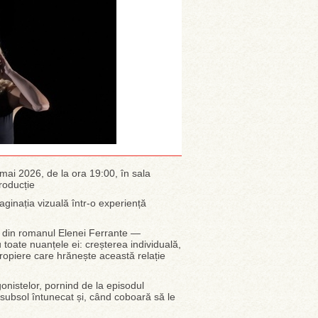
18 mai 2026, de la ora 19:00, în sala
roducție
ginația vizuală într-o experiență
t din romanul Elenei Ferrante —
 toate nuanțele ei: creșterea individuală,
apropiere care hrănește această relație
nistelor, pornind de la episodul
n subsol întunecat și, când coboară să le