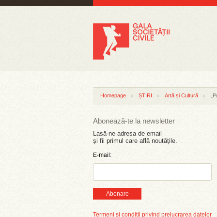
Homepage
ȘTIRI
Artă și Cultură
„P
Abonează-te la newsletter
Lasă-ne adresa de email
și fii primul care află noutățile.
E-mail:
Abonare
Termeni și condiții privind prelucrarea datelor