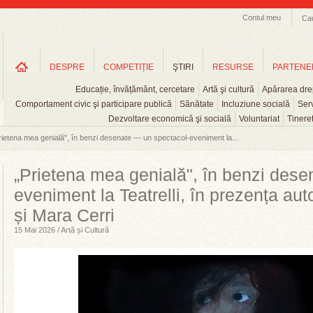
Contul meu
Ca
DESPRE
COMPETIȚIE
ŞTIRI
RESURSE
PARTENE
Educație, învățământ, cercetare
Artă şi cultură
Apărarea drep
Comportament civic şi participare publică
Sănătate
Incluziune socială
Serv
Dezvoltare economică şi socială
Voluntariat
Tinere
rietena mea genială", în benzi desenate — un spectacol-eveniment la...
„Prietena mea genială", în benzi des
eveniment la Teatrelli, în prezența au
și Mara Cerri
15 Mai 2026 / Artă și Cultură