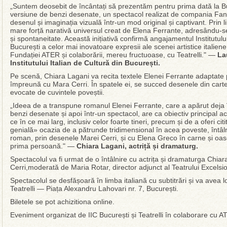
„Suntem deosebit de încântați să prezentăm pentru prima dată la B
versiune de benzi desenate, un spectacol realizat de compania Fann
desenul și imaginația vizuală într-un mod original și captivant. Prin
mare forță narativă universul creat de Elena Ferrante, adresându-se
și spontaneitate. Această inițiativă confirmă angajamentul Institutulu
București a celor mai inovatoare expresii ale scenei artistice italiene
Fundației ATER și colaborării, mereu fructuoase, cu Teatrelli." —
La
Institutului Italian de Cultură din București.
Pe scenă, Chiara Lagani va recita textele Elenei Ferrante adaptate
împreună cu Mara Cerri. În spatele ei, se succed desenele din car
evocate de cuvintele poveștii.
„Ideea de a transpune romanul Elenei Ferrante, care a apărut deja 
benzi desenate și apoi într-un spectacol, are ca obiectiv principal ac
ce în ce mai larg, inclusiv celor foarte tineri, precum și de a oferi ci
genială» ocazia de a pătrunde tridimensional în acea poveste, întâln
roman, prin desenele Marei Cerri, și cu Elena Greco în carne și oase,
prima persoană." —
Chiara Lagani, actriță și dramaturg.
Spectacolul va fi urmat de o întâlnire cu actrița și dramaturga Chiar
Cerri,moderată de Maria Rotar, director adjunct al Teatrului Excelsio
Spectacolul se desfășoară în limba italiană cu subtitrări și va avea l
Teatrelli — Piața Alexandru Lahovari nr. 7, București.
Biletele se pot achizitiona online.
Eveniment organizat de IIC București și Teatrelli în colaborare cu