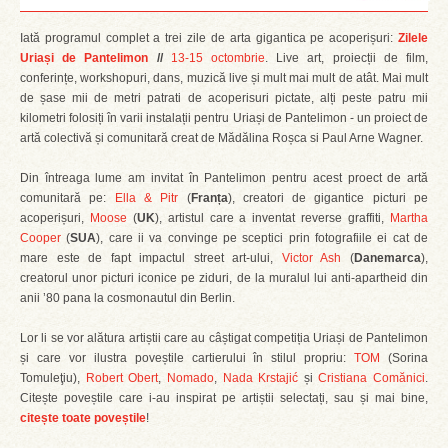
Iată programul complet a trei zile de arta gigantica pe acoperișuri:
Zilele
Uriași de Pantelimon
//
13-15 octombrie
. Live art, proiecții de film,
conferințe, workshopuri, dans, muzică live și mult mai mult de atât. Mai mult
de șase mii de metri patrati de acoperisuri pictate, alți peste patru mii
kilometri folosiți în varii instalații pentru Uriași de Pantelimon - un proiect de
artă colectivă și comunitară creat de Mădălina Roșca si Paul Arne Wagner.
Din întreaga lume am invitat în Pantelimon pentru acest proect de artă
comunitară pe:
Ella & Pitr
(
Franța
), creatori de gigantice picturi pe
acoperișuri,
Moose
(
UK
), artistul care a inventat reverse graffiti,
Martha
Cooper
(
SUA
), care ii va convinge pe sceptici prin fotografiile ei cat de
mare este de fapt impactul street art-ului,
Victor Ash
(
Danemarca
),
creatorul unor picturi iconice pe ziduri, de la muralul lui anti-apartheid din
anii ’80 pana la cosmonautul din Berlin.
Lor li se vor alătura artiștii care au câștigat competiția Uriași de Pantelimon
și care vor ilustra poveștile cartierului în stilul propriu:
TOM
(Sorina
Tomuleţiu),
Robert Obert
,
Nomado
,
Nada Krstajić
și
Cristiana Comănici
.
Citește poveștile care i-au inspirat pe artiștii selectați, sau și mai bine,
citește toate poveștile
!