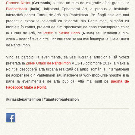
Carmen Nistor
(
Germania
) susține un curs de caligrafie oferit gratuit, iar
Biancoshock
(
Italia
), inițiatorul Ephemeral Art, a propus o instalație
interactivă pentru Turnul de Artă din Pantelimon. Pe lângă asta am mai
pregatit o expoziție colectivă cu fotografii din Pantelimon, plimbări cu
bicicleta în cartier, proiecții de film, spectacole de dans contemporan chiar
la Turnul de Artă, de
Petec
și
Sasha Dodo
(
Rusia
) sau instalații audio-
video – doar câteva dintre lucrurile care se vor mai întampla la Zilele Uriași
de Pantelimon.
Vino să participi la evenimente, să vezi lucrările artiștilor și să votezi
preferata la
Zilele Uriași de Pantelimon
// 13-15 octombrie 2017 la Make a
Point și descoperă arta urbană realizată de artiștii români și internaționali
pe acoperișile din Pantelimon sau înscrie-te la workshop-urile noastre și ia
parte la evenimentele de artă publică! Află mai mult pe
pagina de
Facebook Make a Point
.
#uriasidepantelimon
l
#giantsofpantelimon