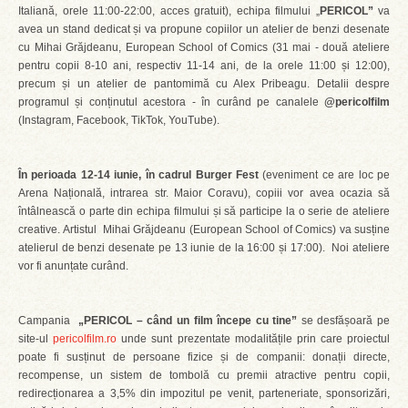
Italiană, orele 11:00-22:00, acces gratuit), echipa filmului „
PERICOL”
va
avea un stand dedicat și va propune copiilor un atelier de benzi desenate
cu Mihai Grăjdeanu, European School of Comics (31 mai - două ateliere
pentru copii 8-10 ani, respectiv 11-14 ani, de la orele 11:00 și 12:00),
precum și un atelier de pantomimă cu Alex Pribeagu. Detalii despre
programul și conținutul acestora - în curând pe canalele
@pericolfilm
(Instagram, Facebook, TikTok, YouTube).
În perioada 12-14 iunie, în cadrul Burger Fest
(eveniment ce are loc pe
Arena Națională, intrarea str. Maior Coravu), copiii vor avea ocazia să
întâlnească o parte din echipa filmului și să participe la o serie de ateliere
creative. Artistul Mihai Grăjdeanu (European School of Comics) va susține
atelierul de benzi desenate pe 13 iunie de la 16:00 și 17:00). Noi ateliere
vor fi anunțate curând.
Campania
„PERICOL – când un film începe cu tine”
se desfășoară pe
site-ul
pericolfilm.ro
unde sunt prezentate modalitățile prin care proiectul
poate fi susținut de persoane fizice și de companii: donații directe,
recompense, un sistem de tombolă cu premii atractive pentru copii,
redirecționarea a 3,5% din impozitul pe venit, parteneriate, sponsorizări,