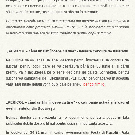
echipa „PERICOL” propune o poveste nouă, ancorată în realitatea copiilor
de azi, dar cu aceeași ambiție de a crea o amintire colectivă: un film care
să fie văzut în familie, discutat, iubit și păstrat în memorie.
Partea de încasări aferentă distribuitorului din biletele acestor proiecții va fi
direcționată către producția filmului „PERICOL”, în încercarea de a contribui
la pornirea unui nou val de filme românești pentru copii și familie.
„PERICOL – când un film începe cu tine” - lansare concurs de ilustrații!
Pe 1 iunie se va lansa un apel deschis pentru înscrieri la un concurs de
ilustrații pentru copii, care se va desfășura până pe 30 iunie și al cărui
premiu va fi includerea pe o serie dedicată de caiete Schneider, pentru
susținerea campaniei de FUNdraising „PERICOL” ce vor apărea în această
vară. Mai multe detalii vor fi publicate pe site-ul
pericolfilm.ro
.
„PERICOL – când un film începe cu tine” - o campanie activă și în cadrul
evenimentelor din București
Echipa filmului va fi prezentă la noi evenimente pentru a aduce în fața
publicului detalii despre filmul pentru copii și importanța acestuia.
În weekendul
30-31 mai
, în cadrul evenimentului
Festa di Rusalii
(Piața