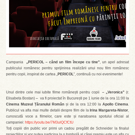
Campania
„PERICOL – când un film începe cu tine”
, un apel adresat
publicului românesc pentru sprijinirea realizării unui nou film românesc
pentru copii, inspirat de cartea „
PERICOL
”, continuă cu noi evenimente!
Unul dintre cele mai iubite filme românești pentru copii
–
„Veronica”
(r.
Elisabeta Bostan)
–
va fi proiectat în București pe 1 iunie de la ora 11:00 la
Cinema Muzeul Țăranului Român
și de la ora 12:00 la
Apollo Cinema
.
Publicul va afla mai multe detalii despre film de la
Irina Margareta-Nistor
,
cunoscută voce a filmelor, care este și naratoarea spotului oficial al
campaniei:
https://youtu.be/7M3ulQCfCtU
Toți copiii din public vor primi un cadou pregătit de Schneider la finalul
proiecțiilor și vor putea participa la o tombolă al cărei premiu este un afiș cu