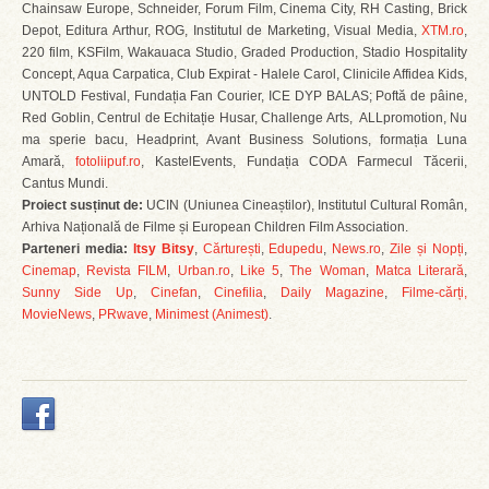
Chainsaw Europe, Schneider, Forum Film, Cinema City, RH Casting, Brick
Depot, Editura Arthur, ROG, Institutul de Marketing, Visual Media,
XTM.ro
,
220 film, KSFilm, Wakauaca Studio, Graded Production, Stadio Hospitality
Concept, Aqua Carpatica, Club Expirat - Halele Carol, Clinicile Affidea Kids,
UNTOLD Festival, Fundația Fan Courier, ICE DYP BALAS; Poftă de pâine,
Red Goblin, Centrul de Echitație Husar, Challenge Arts, ALLpromotion, Nu
ma sperie bacu, Headprint, Avant Business Solutions, formația Luna
Amară,
fotoliipuf.ro
, KastelEvents, Fundația CODA Farmecul Tăcerii,
Cantus Mundi.
Proiect susținut de:
UCIN (Uniunea Cineaștilor), Institutul Cultural Român,
Arhiva Națională de Filme și European Children Film Association.
Parteneri media:
Itsy Bitsy
,
Cărturești
,
Edupedu
,
News.ro
,
Zile și Nopți
,
Cinemap
,
Revista FILM
,
Urban.ro
,
Like 5
,
The Woman
,
Matca Literară
,
Sunny Side Up
,
Cinefan
,
Cinefilia
,
Daily Magazine
,
Filme-cărți,
MovieNews
,
PRwave
,
Minimest (Animest)
.