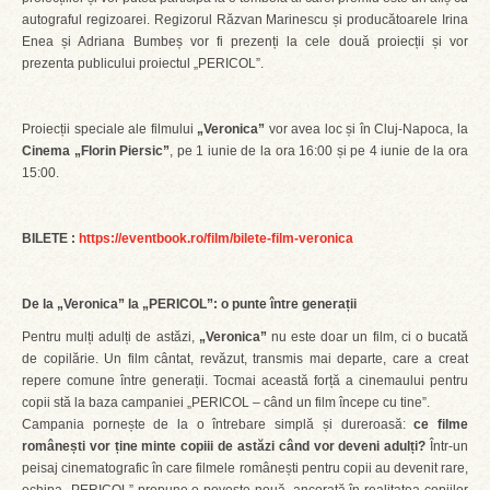
autograful regizoarei. Regizorul Răzvan Marinescu și producătoarele Irina
Enea și Adriana Bumbeș vor fi prezenți la cele două proiecții și vor
prezenta publicului proiectul „PERICOL”.
Proiecții speciale ale filmului
„Veronica”
vor avea loc și în Cluj-Napoca, la
Cinema „Florin Piersic”
, pe 1 iunie de la ora 16:00 și pe 4 iunie de la ora
15:00.
BILETE :
https://eventbook.ro/film/bilete-film-veronica
De la „Veronica” la „PERICOL”: o punte între generații
Pentru mulți adulți de astăzi,
„Veronica”
nu este doar un film, ci o bucată
de copilărie. Un film cântat, revăzut, transmis mai departe, care a creat
repere comune între generații. Tocmai această forță a cinemaului pentru
copii stă la baza campaniei „PERICOL – când un film începe cu tine”.
Campania pornește de la o întrebare simplă și dureroasă:
ce filme
românești vor ține minte copiii de astăzi când vor deveni adulți?
Într-un
peisaj cinematografic în care filmele românești pentru copii au devenit rare,