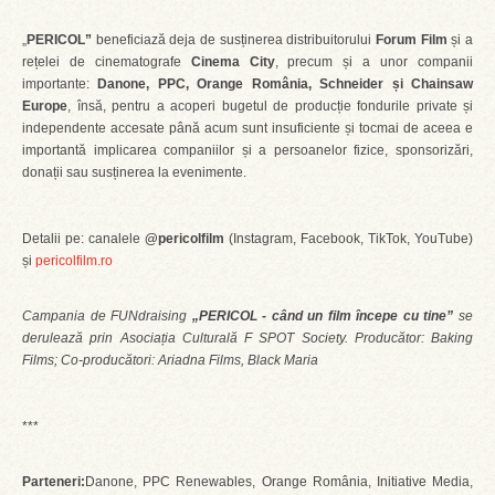
„
PERICOL”
beneficiază deja de susținerea distribuitorului
Forum Film
și a
rețelei de cinematografe
Cinema City
, precum și a unor companii
importante:
Danone, PPC, Orange România, Schneider și Chainsaw
Europe
, însă, pentru a acoperi bugetul de producție fondurile private și
independente accesate până acum sunt insuficiente și tocmai de aceea e
importantă implicarea companiilor și a persoanelor fizice, sponsorizări,
donații sau susținerea la evenimente.
Detalii pe: canalele
@pericolfilm
(Instagram, Facebook, TikTok, YouTube)
și
pericolfilm.ro
Campania de FUNdraising
„PERICOL - când un film începe cu tine”
se
derulează prin Asociația Culturală F SPOT Society. Producător: Baking
Films; Co-producători: Ariadna Films, Black Maria
***
Parteneri:
Danone, PPC Renewables, Orange România, Initiative Media,