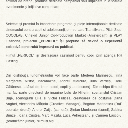
activări de brand, produse dedicate campaniei sau implicare în viitoarele
evenimente și inițiative comunitare.
Selectat și premiat în importante programe și piețe internaționale dedicate
cinemaului pentru copii și adolescenți, printre care Transilvania Pitch Stop,
COCOLAB, Cinekid Junior Co-Production Market (Amsterdam) și PLAY
Lisabona, proiectul
„PERICOL” își propune să devină o experiență
colectivă construită împreună cu publicul.
Filmul „PERICOL” își desfășoară castingul pentru copii prin agenția RH
Casting.
Din distribuția lungmetrajului vor face parte Medeea Marinescu, Irina
Margareta Nistor, Macanache, Andrei Miercure, Iulia Verdeș, Doru
Cătănescu, alături de tineri actori, copii și adolescenți. Din echipa filmului
mai fac parte directorul de imagine Lulu de Hillerin, scenaristul Cristian
Buje, scenografii Iulia și Victor Fulicea, creatoarea de costume Dana
Anghel, Alexandra Mărțoiu (Creative Manager), Bogdan Marinescu (DoP
operator dronă), Andrei Zaițiu (cameră), Ștefan Munteanu (sunet), Sabina
Brînzei, Ioana Cîrstea, Marc Mazilu, Luca Petreșteanu și Carmen Lascoiu
(producători junior), și mulți alții.