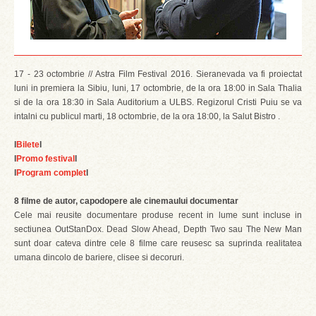
17 - 23 octombrie // Astra Film Festival 2016. Sieranevada va fi proiectat
luni in premiera la Sibiu, luni, 17 octombrie, de la ora 18:00 in Sala Thalia
si de la ora 18:30 in Sala Auditorium a ULBS. Regizorul Cristi Puiu se va
intalni cu publicul marti, 18 octombrie, de la ora 18:00, la Salut Bistro .
l
Bilete
l
l
Promo festival
l
l
Program complet
l
8 filme de autor, capodopere ale cinemaului documentar
Cele mai reusite documentare produse recent in lume sunt incluse in
sectiunea OutStanDox. Dead Slow Ahead, Depth Two sau The New Man
sunt doar cateva dintre cele 8 filme care reusesc sa suprinda realitatea
umana dincolo de bariere, clisee si decoruri.