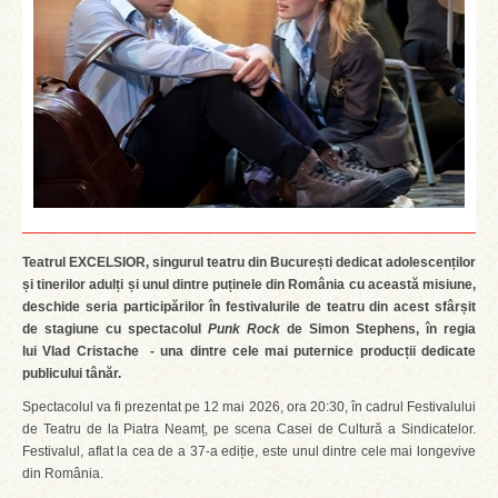
Teatrul EXCELSIOR, singurul teatru din București dedicat adolescenților
și tinerilor adulți și unul dintre puținele din România cu această misiune,
deschide seria participărilor în festivalurile de teatru din acest sfârșit
de stagiune cu spectacolul
Punk Rock
de Simon Stephens, în regia
lui Vlad Cristache - una dintre cele mai puternice producții dedicate
publicului tânăr.
Spectacolul va fi prezentat pe 12 mai 2026, ora 20:30, în cadrul Festivalului
de Teatru de la Piatra Neamț, pe scena Casei de Cultură a Sindicatelor.
Festivalul, aflat la cea de a 37-a ediție, este unul dintre cele mai longevive
din România.