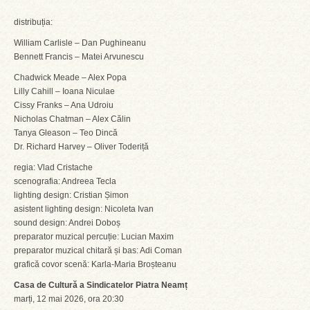
distribuția:
William Carlisle – Dan Pughineanu
Bennett Francis – Matei Arvunescu
Chadwick Meade – Alex Popa
Lilly Cahill – Ioana Niculae
Cissy Franks – Ana Udroiu
Nicholas Chatman – Alex Călin
Tanya Gleason – Teo Dincă
Dr. Richard Harvey – Oliver Toderiță
regia: Vlad Cristache
scenografia: Andreea Tecla
lighting design: Cristian Șimon
asistent lighting design: Nicoleta Ivan
sound design: Andrei Doboș
preparator muzical percuție: Lucian Maxim
preparator muzical chitară și bas: Adi Coman
grafică covor scenă: Karla-Maria Broșteanu
Casa de Cultură a Sindicatelor Piatra Neamț
marți, 12 mai 2026, ora 20:30