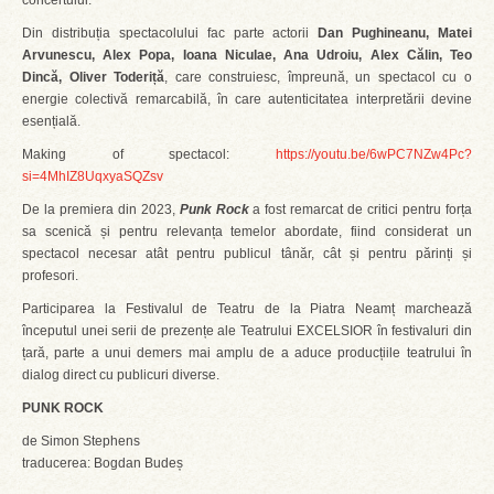
concertului.
Din distribuția spectacolului fac parte actorii
Dan Pughineanu, Matei
Arvunescu, Alex Popa, Ioana Niculae, Ana Udroiu, Alex Călin, Teo
Dincă, Oliver Toderiță
, care construiesc, împreună, un spectacol cu o
energie colectivă remarcabilă, în care autenticitatea interpretării devine
esențială.
Making of spectacol:
https://youtu.be/6wPC7NZw4Pc?
si=4MhIZ8UqxyaSQZsv
De la premiera din 2023,
Punk Rock
a fost remarcat de critici pentru forța
sa scenică și pentru relevanța temelor abordate, fiind considerat un
spectacol necesar atât pentru publicul tânăr, cât și pentru părinți și
profesori.
Participarea la Festivalul de Teatru de la Piatra Neamț marchează
începutul unei serii de prezențe ale Teatrului EXCELSIOR în festivaluri din
țară, parte a unui demers mai amplu de a aduce producțiile teatrului în
dialog direct cu publicuri diverse.
PUNK ROCK
de Simon Stephens
traducerea: Bogdan Budeș