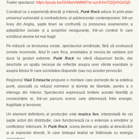
Trailer spectacol:
https://youtu.be/GlA6wVbMMII?si=xzcKAmTQQVhGdSjD
Construit ca o experiență directă și intensă,
Punk Rock
aduce în prim-plan
universul vulnerabil și contradictoriu al adolescenței contemporane: într-un
liceu din Anglia, șapte tineri se confruntă cu presiunea examenelor, a
așteptărilor sociale și a propriilor nesiguranțe, într-un context în care
echilibrul devine tot mai fragil.
Pe măsură ce tensiunea crește, spectacolul urmărește, fără să ocolească
zonele incomode, felul în care frica, anxietatea și nevoia de validare pot
duce la gesturi extreme.
Punk Rock
nu oferă răspunsuri facile, dar
deschide un spațiu necesar de reflecție asupra unei vârste esențiale și
asupra felului în care societatea răspunde (sau nu) acestor provocări.
Regizorul
Vlad Cristache
propune o montare care pornește de la estetica
punk, asociată cu refuzul normelor și dorința de libertate, pentru a o
interoga din interior. Spectacolul explorează limitele acestei libertăți și
consecințele ei, într-un parcurs scenic care alternează între energie,
fragilitate și tensiune.
Un element definitoriu al producției este
muzica live
, interpretată de cei
șapte actori din distribuție, care funcționează ca o extensie a emoțiilor și
conflictelor interioare. În
Punk Rock
, scena devine un spațiu al descărcării
și al expresiei directe, în care limbajul teatral se întâlnește cu energia