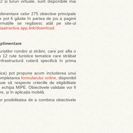
D și tururi virtuale, sunt disponibile mai
limentare celor 275 obiective principale
 pot fi găsite în partea de jos a paginii
formațiile se regăsesc atât pe site-ul
aatractiva.app.link/download
.
uplimentare
știlor români și străini, care pot afla o
n 12 rute turistice tematice care străbat
infrastructură rutieră specifică în prima
u fizice) pot propune acum includerea unui
 completarea
formularului online
, disponibil
e să respecte criteriile de eligibilitate
e echipa MIPE. Obiectivele validate vor fi
e, și în aplicația mobilă.
or posibilitatea de a combina obiectivele
.