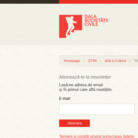
Homepage
ȘTIRI
Artă și Cultură
“R
Abonează-te la newsletter
Lasă-ne adresa de email
și fii primul care află noutățile.
E-mail:
Abonare
Termeni și condiții privind prelucrarea datelor