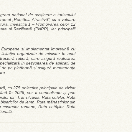
am național de susținere a turismului
ogramul „România Atractivă”, cu o valoare
tură, Investiția 1 – Promovarea celor 12
are și Reziliență (PNRR), iar principalii
lor Europene și implementat împreună cu
licitației organizate de minister în anul
ructură rutieră, care asigură realizarea
pecializată în dezvoltarea de aplicații de
tul de pe platformă și asigură mentenanța
ovare.
ră, cu 275 obiective principale de vizitat
ână în 2026, vor fi semnalizate și prin
riilor din Transilvania, Ruta culelor, Ruta
 bisericilor de lemn, Ruta mănăstirilor din
 castrelor romane, Ruta cetăților, Ruta
țională.