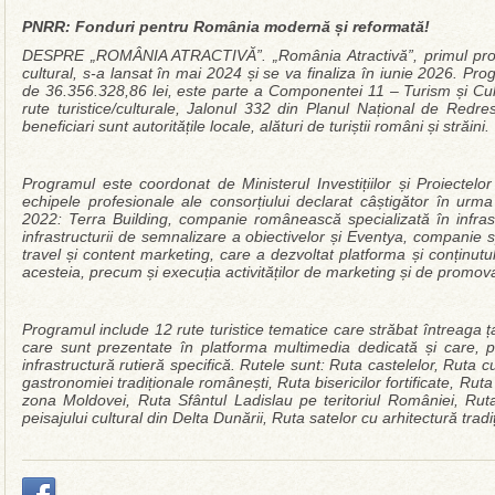
PNRR: Fonduri pentru România modernă și reformată!
DESPRE „ROMÂNIA ATRACTIVĂ”. „România Atractivă”, primul progr
cultural, s-a lansat în mai 2024 și se va finaliza în iunie 2026. Pr
de 36.356.328,86 lei, este parte a Componentei 11 – Turism și Cul
rute turistice/culturale, Jalonul 332 din Planul Național de Redres
beneficiari sunt autoritățile locale, alături de turiștii români și străini.
Programul este coordonat de Ministerul Investițiilor și Proiecte
echipele profesionale ale consorțiului declarat câștigător în urma 
2022: Terra Building, companie românească specializată în infrast
infrastructurii de semnalizare a obiectivelor și Eventya, companie s
travel și content marketing, care a dezvoltat platforma și conținu
acesteia, precum și execuția activităților de marketing și de prom
Programul include 12 rute turistice tematice care străbat întreaga ța
care sunt prezentate în platforma multimedia dedicată și care, p
infrastructură rutieră specifică. Rutele sunt: Ruta castelelor, Ruta cu
gastronomiei tradiționale românești, Ruta bisericilor fortificate, Ruta
zona Moldovei, Ruta Sfântul Ladislau pe teritoriul României, Ruta
peisajului cultural din Delta Dunării, Ruta satelor cu arhitectură tradi