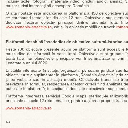
inclusiv texte, fotografii, materiale video, ghiduri audio, animații 3
multor turiști interesați să descopere România.
O altă noutate este încărcarea în platformă a 450 de obiective sup
ce corespund tematicilor din cele 12 rute. Obiectivele suplimentare
dedicate fiecărui obiectiv principal dintr-o anumită rută. In
www.romania-atractiva.ro
, cât și în aplicația mobilă de travel:
romani
Platformă deschisă înscrierilor de obiective cultural-istorice s
Peste 700 obiective prezente acum pe platformă sunt accesibile turi
multitudine de informații în șase limbi. Obiectivele sunt grupate î
toată țara, iar obiectivele principale vor fi semnalizate și prin 
jumătate a anului 2026.
Entitățile interesate (instituții, organizații, persoane juridice sa
obiectiv turistic suplimentar în platforma „România Atractivă” prin
și pe website sau în aplicația mobilă. Obiectivele transmise trebui
prevăzute în formular, respectarea acestor criterii fiind analizată d
publicate în platformă, în secțiunile dedicate obiectivelor suplimentar
Platforma integrează serviciul Google Maps, oferindu-le utilizatoril
principale din cele 12 rute tematice, pentru a-și crea propriul traseu
www.romania-atractiva.ro
***