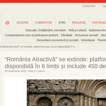
Contul meu
Ca
DESPRE
COMPETIȚIE
ŞTIRI
RESURSE
PARTENE
Educație, învățământ, cercetare
Artă şi cultură
Apărarea drep
Comportament civic şi participare publică
Sănătate
Incluziune socială
Serv
Dezvoltare economică şi socială
Voluntariat
Tinere
omânia Atractivă” se extinde: platforma este acum disponibilă în 6...
“România Atractivă” se extinde: platf
disponibilă în 6 limbi și include 450 de
05 Noiembrie 2025 / Artă și Cultură