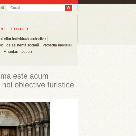
ută
RI
CONTACT
turilor individuale/colective
icii de asistență socială
Protecția mediului
t
Finanțări
Joburi
orma este acum
 noi obiective turistice