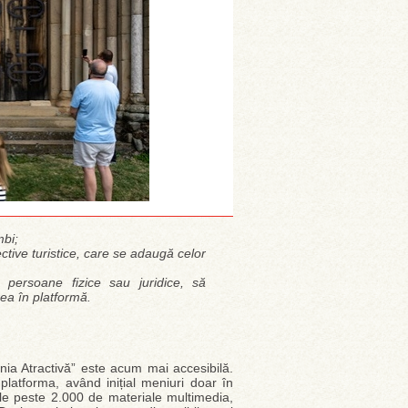
mbi;
ctive turistice, care se adaugă celor
r, persoane fizice sau juridice, să
rea în platformă.
nia Atractivă” este acum mai accesibilă.
latforma, având inițial meniuri doar în
cele peste 2.000 de materiale multimedia,