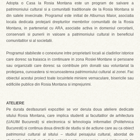
Adopta o Casa la Rosia Montana este un program de salvare a
patrimoniului cultural si a comunitatii traditionale de la Rosia Montana si
din satele invecinate. Programul este initiat de Alburnus Maior, asociatia
locala dedicata protejarii drepturilor membrilor comunitatii de la Rosia
Montana, in parteneriat cu ARA, asociatie activa in domeniul cercetarii,
conservarii si punerii in valoare a patrimoniului cultural in beneficiul
comunitatilor si al societatii.
Programul stabileste o conexiune intre proprietarii locali ai cladirilor istorice
care doresc sa traiasca in continuare in zona Rosiei Montane si persoane
sau organizatii care doresc sa contribuie prin donatii sau voluntariat la
protejarea, cunoastera si recunoasterea patrimoniului cultural al zonei. Fac
obiectul acestui proiect toate locuintele miniere vernaculare, bisericile sau
edificiile publice din Rosia Montana si imprejurimi.
ATELIERE
Pe durata desfasurarii expozitiei se vor derula doua ateliere dedicate
sitului Rosia Montana, care implica studenti ai facultatilor de arhitectura
(UAUIM Bucuresti) si electronica si tehnologia informatiei (Politehnica
Bucuresti) si continua doua directii de studiu si de actiune care au ca obiect
patrimoniul cultural al sitului – studiul peisajului cultural, abordat de