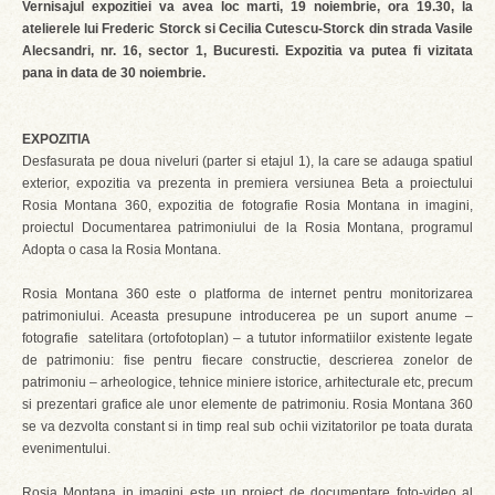
Vernisajul expozitiei va avea loc marti, 19 noiembrie, ora 19.30, la
atelierele lui Frederic Storck si Cecilia Cutescu-Storck din strada Vasile
Alecsandri, nr. 16, sector 1, Bucuresti. Expozitia va putea fi vizitata
pana in data de 30 noiembrie.
EXPOZITIA
Desfasurata pe doua niveluri (parter si etajul 1), la care se adauga spatiul
exterior, expozitia va prezenta in premiera versiunea Beta a proiectului
Rosia Montana 360, expozitia de fotografie Rosia Montana in imagini,
proiectul Documentarea patrimoniului de la Rosia Montana, programul
Adopta o casa la Rosia Montana.
Rosia Montana 360 este o platforma de internet pentru monitorizarea
patrimoniului. Aceasta presupune introducerea pe un suport anume –
fotografie satelitara (ortofotoplan) – a tututor informatiilor existente legate
de patrimoniu: fise pentru fiecare constructie, descrierea zonelor de
patrimoniu – arheologice, tehnice miniere istorice, arhitecturale etc, precum
si prezentari grafice ale unor elemente de patrimoniu. Rosia Montana 360
se va dezvolta constant si in timp real sub ochii vizitatorilor pe toata durata
evenimentului.
Rosia Montana in imagini este un proiect de documentare foto-video al