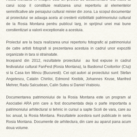
carui scop il constituie realizarea unui repertoriu al elementelor
semnificative ale peisajului cultural minier din zona. La scopul documentar
al proiectului se adauga acela al cresterii vizibilitatii patrimoniului cultural
de la Rosia Montana pentru publicul larg, in sprijinul unei mai bune
constientizari a valorii exceptionale a acestuia.
Proiectul are la baza realizarea unui repertoriu fotografic al patrimoniului
de catre artisti fotografi si prezentarea acestuia in cadrul unor expozitii
organizate in tara si strainatate.
Incepand din 2012, rezultatele proiectului au fost expuse in cadrul
festivalului cultural FanFest (Rosia Montana), la Bastionul Croitorilor (Cluj)
si la Casa Ion Mincu (Bucuresti). Cei opt autori ai proiectului sunt: Stefan
Angelescu, Catalin Chiriloi, Edmond Kreibik, Johannes Kruse, Manfred
Mehrer, Radu Salcudean, Calin Suteu si Daniel Vrabioiu.
Documentarea patrimoniului de la Rosia Montana este un program al
Asociatiei ARA prin care a fost documentata deja o parte importanta a
patrimoniului arhitectural si tehnic in cursul a sapte Scoli de vara, care au
loc anual, la Rosia Montana. Rezultatele acestora sunt publicate in seria
Rosia Montana. Documente de arhitectura, din care au aparut pana acum
doua volume.