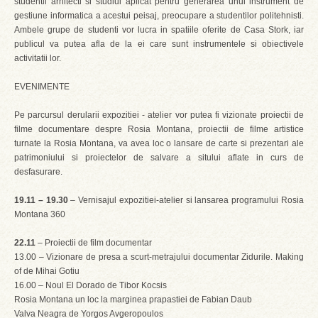
studentii arhitecti si studiul aplicat pentru generarea unui instrument de
gestiune informatica a acestui peisaj, preocupare a studentilor politehnisti.
Ambele grupe de studenti vor lucra in spatiile oferite de Casa Stork, iar
publicul va putea afla de la ei care sunt instrumentele si obiectivele
activitatii lor.
EVENIMENTE
Pe parcursul derularii expozitiei - atelier vor putea fi vizionate proiectii de
filme documentare despre Rosia Montana, proiectii de filme artistice
turnate la Rosia Montana, va avea loc o lansare de carte si prezentari ale
patrimoniului si proiectelor de salvare a sitului aflate in curs de
desfasurare.
19.11 – 19.30
– Vernisajul expozitiei-atelier si lansarea programului Rosia
Montana 360
22.11
– Proiectii de film documentar
13.00 – Vizionare de presa a scurt-metrajului documentar Zidurile. Making
of de Mihai Gotiu
16.00 – Noul El Dorado de Tibor Kocsis
Rosia Montana un loc la marginea prapastiei de Fabian Daub
Valva Neagra de Yorgos Avgeropoulos