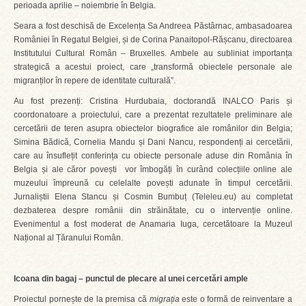
perioada aprilie – noiembrie în Belgia.
Seara a fost deschisă de Excelența Sa Andreea Păstârnac, ambasadoarea
României în Regatul Belgiei, și de Corina Panaitopol-Rășcanu, directoarea
Institutului Cultural Român – Bruxelles. Ambele au subliniat importanța
strategică a acestui proiect, care „transformă obiectele personale ale
migranților în repere de identitate culturală”.
Au fost prezenți: Cristina Hurdubaia, doctorandă INALCO Paris și
coordonatoare a proiectului, care a prezentat rezultatele preliminare ale
cercetării de teren asupra obiectelor biografice ale românilor din Belgia;
Simina Bădică, Cornelia Mandu și Dani Nancu, respondenți ai cercetării,
care au însuflețit conferința cu obiecte personale aduse din România în
Belgia și ale căror povești vor îmbogăți în curând colecțiile online ale
muzeului împreună cu celelalte povești adunate în timpul cercetării.
Jurnaliștii Elena Stancu și Cosmin Bumbuț (Teleleu.eu) au completat
dezbaterea despre românii din străinătate, cu o intervenție online.
Evenimentul a fost moderat de Anamaria Iuga, cercetătoare la Muzeul
Național al Țăranului Român.
Icoana din bagaj – punctul de plecare al unei cercetări ample
Proiectul pornește de la premisa că
migrația
este o formă de reinventare a