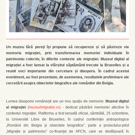
Un muzeu fără pereți își propune să recupereze și să păstreze vie
memoria migrației, prin transformarea memoriei individuale în
patrimoniu colectiv, în diferite contexte ale migrației.
Muzeul digital al
migrației a fost lansat la sfârșitul săptămânii trecute la Bruxelles și a
reunit voci importante din cercetare
și
diaspora. În cadrul acestui
eveniment, au fost prezentate, de asemenea, rezultatele preliminare ale
cercetării asupra obiectelor biografice ale românilor din Belgia.
Lumea diasporei românești are un nou spațiu de memorie:
Muzeul digital
al migrației
(
muzeulmigratiei.ro
) - dedicat păstrării memoriei afective în
contextul migrației. Platforma a fost lansată oficial, sâmbătă, 25 octombrie,
la Université Libre de Bruxelles, în cadrul conferinței antropologice
„Românii din Belgia și obiectele biografice”, parte a proiectului-pilot
„Migrație și patrimoniu” co-finanțat de AFCN, care se desfășoară în