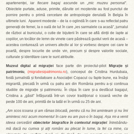
apartenenței, iar
fiecare bagaj
ascunde un „
mic muzeu personal
”.
Obiectele purtate, aduse, primite, dăruite ori moștenite au fost punctul de
pornire pentru o primă cercetare de antropologie derulată în Belgia în
ultimele luni. Aparent modeste – de la o oglindă în care s-au reflectat patru
generații de femei, la o oală de lut în care „ies sarmalele ca acasă”, jurnalul
de război al bunicului, o cutie de bijuterii în care se află dinții de lapte ai
copiilor, un tocător de lemn de vinete care păstrează gustul verii de acasă –
acestea conturează un univers afectiv al lor și vorbesc despre cei care le
poartă, despre locurile de unde vin, precum și despre valorile sociale,
culturale și identitare care le sunt atribuite.
Muzeul digital al migrației
face parte din proiectul-pilot
Migrație și
patrimoniu
,
(migratiesipatrimoniu.ro
), conceput de Cristina Hurdubaia,
fostă jurnalistă și fondatoare a Asociației Copacul cu fapte bune, ea însăși
migrantă, plecată în urmă cu patru ani din România pentru a-și continua
studiile de migrație și patrimoniu. În clipa în care și-a desfăcut bagajul,
Cristina a „găsit” înfășurată într-un covor tradițional o icoană veche de
peste 100 de ani, primită de la tatăl ei în urmă cu 25 de ani.
„Am scos icoana și am rămas blocată, pentru că nu îmi aminteam și nu îmi
amintesc nici acum momentul în care eu am pus-o în bagaj. Așa mi-a venit
ideea cercetării
obiectelor biografice în contextul migrației
: întrebându-
mă dacă nu cumva și alți români au plecat în lume, la fel ca mine, cu