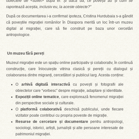
obiectele de <suflet> după ei. Și dacă da, ce pov
ești au
și cum se
raportează aceștia, inclusiv eu, la aceste obiecte?”
După ce documentarea i-a confirmat ipoteza, Cristina Hurdubaia s-a gândit
că poveștile migrației românilor în Diaspora merită un loc într-un muzeu
digital al migrației, care să fie construit pe baza unor cercetări
antropologice.
Un muzeu fără pereți
Muzeul migrației este un spațiu online participativ și colaborativ, în continuă
construcție, care înlocuiește vitrina clasică și pereții cu dialogul și
colaborarea dintre migranți, cercetători și publicul larg. Acesta conține:
O
arhivă digitală interactivă
cu povești și fotografii ale
obiectelor care “vorbesc” despre migrație, adaptare și identitate.
Expoziții online tematice
, care explorează fenomenul migrației
din perspective sociale și culturale.
O
platformă colaborativă
deschisă publicului, unde fiecare
vizitator poate contribui cu propria poveste de migrație.
Resurse de cercetare și documentare
pentru antropologi,
sociologi, istorici, artiști, jurnaliști și alte persoane interesate de
patrimoniul migrației.