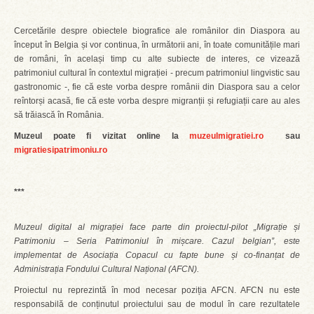
Cercetările despre obiectele biografice ale românilor din Diaspora au
început în Belgia și vor continua, în următorii ani, în toate comunitățile mari
de români, în același timp cu alte subiecte de interes, ce vizează
patrimoniul cultural în contextul migrației - precum patrimoniul lingvistic sau
gastronomic -, fie că este vorba despre românii din Diaspora sau a celor
reîntorși acasă, fie că este vorba despre migranții și refugiații care au ales
să trăiască în România.
Muzeul poate fi vizitat online la
muzeulmigratiei.ro
sau
migratiesipatrimoniu.ro
***
Muzeul digital al migrației face parte din proiectul-pilot „Migrație și
Patrimoniu – Seria Patrimoniul în mișcare. Cazul belgian”, este
implementat de Asociația Copacul cu fapte bune și co-finanțat de
Administrația Fondului Cultural Național (AFCN).
Proiectul nu reprezintă în mod necesar poziția AFCN. AFCN nu este
responsabilă de conținutul proiectului sau de modul în care rezultatele