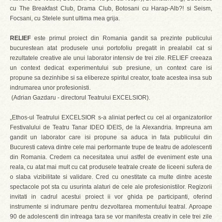
cu The Breakfast Club, Drama Club, Botosani cu Harap-Alb?! si Seism,
Focsani, cu Stelele sunt ultima mea grija.
RELIEF
este primul proiect din Romania gandit sa prezinte publicului
bucurestean atat produsele unui portofoliu pregatit in prealabil cat si
rezultatele creative ale unui laborator intensiv de trei zile. RELIEF creeaza
un context dedicat experimentului sub presiune, un context care isi
propune sa dezinhibe si sa elibereze spiritul creator, toate acestea insa sub
indrumarea unor profesionisti.
(Adrian Gazdaru - directorul Teatrului EXCELSIOR).
„Ethos-ul Teatrului EXCELSIOR s-a aliniat perfect cu cel al organizatorilor
Festivalului de Teatru Tanar IDEO IDEIS, de la Alexandria. Impreuna am
gandit un laborator care isi propune sa aduca in fata publicului din
Bucuresti cateva dintre cele mai performante trupe de teatru de adolescenti
din Romania. Credem ca necesitatea unui astfel de eveniment este una
reala, cu atat mai mult cu cat produsele teatrale create de liceeni sufera de
o slaba vizibilitate si validare. Cred cu onestitate ca multe dintre aceste
spectacole pot sta cu usurinta alaturi de cele ale profesionistilor. Regizorii
invitati in cadrul acestui proiect ii vor ghida pe participanti, oferind
instrumente si indrumare pentru dezvoltarea momentului teatral. Aproape
90 de adolescenti din intreaga tara se vor manifesta creativ in cele trei zile