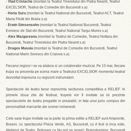
-
Vlad Cristache
(montari la Teatrul Tineretului din Piatra Neamt, Teatrul
EXCELSIOR, Teatrul de Comedie din Bucuresti s.a)
-
Horia Suru
(montari la Teatrul National din Bucuresti, Teatrul ACT, Teatrul
Maria Filotti din Braila s.a)
-
Erwin Simsensohn
(montari la Teatrul National Bucuresti, Teatrul
Evreiesc de Stat din Bucuresti, Teatrul National Targu-Mures s.a)
-
Alex Mazgareanu
(montari la Teatrul de Comedie, Teatrul Nottara din
Bucuresti, Teatrul Tineretului din Piatra Neamt s.a)
-
Dragos Musoiu
(montari la Teatrul de Comedie din Bucuresti, Teatrul
National Marin Sorescu din Craiova s.a).
Fiecarui regizor i se va alatura si un colaborator muzical. Pe 15 mai, fiecare
trupa va prezenta pe scena mare a Teatrului EXCELSIOR momentul teatral
dezvoltat impreuna cu regizorii indrumatori.
Spectacole de teatru tanar reprezinta sectiunea competitiva a RELIEF. In
primele doua zile de festival, trupele vor fi invitate sa isi prezinte
spectacolele de teatru pregatite in prealabil, in fata unui juriu compus din
personalitati marcante ale scenei romanesti.
Cele sase trupe invitate sa ia parte la prima editie a RELIEF sunt Amprente,
Brasov, cu spectacolul Pisica Verde, AS, Bucuresti, cu A fost si inca este,
Atelierul de Teatru, Botosani cu Nu pot sa respir), Brainstorming, Bucuresti