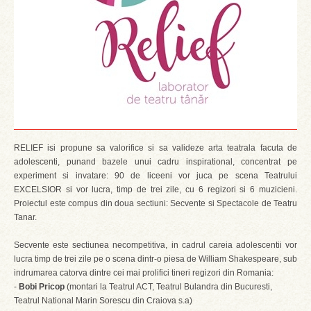
RELIEF isi propune sa valorifice si sa valideze arta teatrala facuta de
adolescenti, punand bazele unui cadru inspirational, concentrat pe
experiment si invatare: 90 de liceeni vor juca pe scena Teatrului
EXCELSIOR si vor lucra, timp de trei zile, cu 6 regizori si 6 muzicieni.
Proiectul este compus din doua sectiuni: Secvente si Spectacole de Teatru
Tanar.
Secvente este sectiunea necompetitiva, in cadrul careia adolescentii vor
lucra timp de trei zile pe o scena dintr-o piesa de William Shakespeare, sub
indrumarea catorva dintre cei mai prolifici tineri regizori din Romania:
-
Bobi Pricop
(montari la Teatrul ACT, Teatrul Bulandra din Bucuresti,
Teatrul National Marin Sorescu din Craiova s.a)