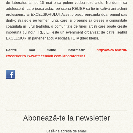
de laborator. Iar pe 15 mai o sa putem vedea rezultatele. Ne dorim ca
adolescentii care joaca astazi pe scena RELIEF sa fie in cativa ani actorii
profesionisti ai EXCELSIORULUI. Acest proiect reprezinta doar primul pas
dintr-o strategie pe termen lung, care isi propune sa creeze o comunitate
coagulata in jurul teatrului, o comunitate de tineri artisti care poate creste
impreuna cu noi.” RELIEF este un eveniment organizat de catre Teatrul
EXCELSIOR, in parteneriat cu Asociatia TETA (Ideo Ideis).
Pentru mai multe informatii:
http://www.teatrul-
excelsior.ro
l
www.facebook.com/laboratorelief
Abonează-te la newsletter
Lasă-ne adresa de email