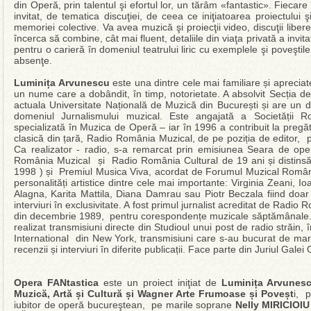
din Operă, prin talentul şi efortul lor, un tărâm «fantastic». Fiecare 
invitat, de tematica discuţiei, de ceea ce iniţiatoarea proiectului
memoriei colective. Va avea muzică şi proiecţii video, discuţii liber
încerca să combine, cât mai fluent, detaliile din viaţa privată a invitaţ
pentru o carieră în domeniul teatrului liric cu exemplele şi poveşti
absenţe.
Luminița Arvunescu
este una dintre cele mai familiare și apreciat
un nume care a dobândit, în timp, notorietate. A absolvit Secția d
actuala Universitate Națională de Muzică din București și are un
domeniul Jurnalismului muzical. Este angajată a Societății
specializată în Muzica de Operă – iar în 1996 a contribuit la pregă
clasică din țară, Radio România Muzical, de pe poziția de editor, 
Ca realizator - radio, s-a remarcat prin emisiunea Seara de operă
România Muzical și Radio România Cultural de 19 ani și distinsă c
1998 ) și Premiul Musica Viva, acordat de Forumul Muzical Român (
personalități artistice dintre cele mai importante: Virginia Zeani,
Alagna, Karita Mattila, Diana Damrau sau Piotr Beczala fiind doar 
interviuri în exclusivitate. A fost primul jurnalist acreditat de Ra
din decembrie 1989, pentru corespondențe muzicale săptămânale. Ș
realizat transmisiuni directe din Studioul unui post de radio străin
International din New York, transmisiuni care s-au bucurat de ma
recenzii și interviuri în diferite publicații. Face parte din Juriul Ga
Opera FANtastica
este un proiect iniţiat de
Luminița Arvunes
Muzică, Artă și Cultură și Wagner Arte Frumoase și Poveșt
i, p
iubitor de operă bucureştean, pe marile soprane
Nelly MIRICIOIU