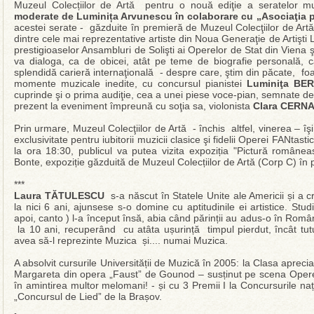
Muzeul Colecțiilor de Artă pentru o nouă ediţie a seratelor mu
moderate de Luminița Arvunescu în colaborare cu „Asociaţia pe
acestei serate - găzduite în premieră de Muzeul Colecţiilor de 
dintre cele mai reprezentative artiste din Noua Generaţie de Artişti
prestigioaselor Ansambluri de Solişti ai Operelor de Stat din Vien
va dialoga, ca de obicei, atât pe teme de biografie personală, c
splendidă carieră internaţională - despre care, ştim din păcate, foa
momente muzicale inedite, cu concursul pianistei
Luminiţa BER
cuprinde şi o prima audiţie, cea a unei piese voce-pian, semnate d
prezent la eveniment împreună cu soţia sa, violonista
Clara CERN
Prin urmare, Muzeul Colecţiilor de Artă - închis altfel, vinerea – îşi
exclusivitate pentru iubitorii muzicii clasice şi fidelii Operei FANtas
la ora 18:30, publicul va putea vizita expoziția "Pictură românea
Bonte, expoziție găzduită de Muzeul Colecțiilor de Artă (Corp C) în 
***
Laura TĂTULESCU
s-a născut în Statele Unite ale Americii și a 
la nici 6 ani, ajunsese s-o domine cu aptitudinile ei artistice. Studi
apoi, canto ) l-a început însă, abia când părinții au adus-o în Români
la 10 ani, recuperând cu atâta ușurință timpul pierdut, încât tuturo
avea să-l reprezinte Muzica și.... numai Muzica.
A absolvit cursurile Universității de Muzică în 2005: la Clasa aprecia
Margareta din opera „Faust” de Gounod – susținut pe scena Opere
în amintirea multor melomani! - și cu 3 Premii I la Concursurile naț
„Concursul de Lied” de la Brașov.