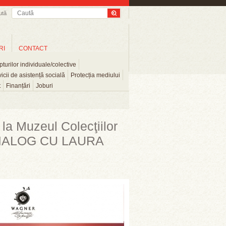
ută
RI
CONTACT
turilor individuale/colective
icii de asistență socială
Protecția mediului
t
Finanțări
Joburi
a Muzeul Colecţiilor
DIALOG CU LAURA