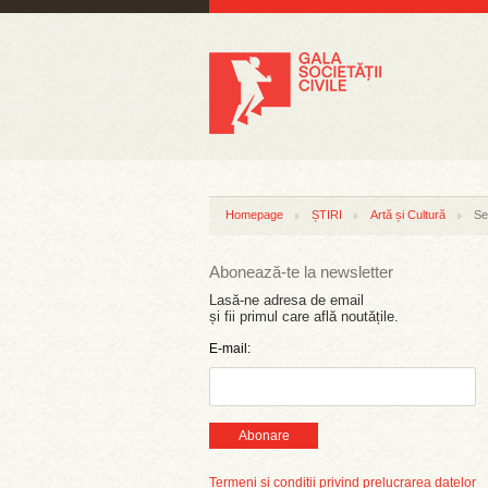
Homepage
ȘTIRI
Artă și Cultură
Se
Abonează-te la newsletter
Lasă-ne adresa de email
și fii primul care află noutățile.
E-mail:
Abonare
Termeni și condiții privind prelucrarea datelor