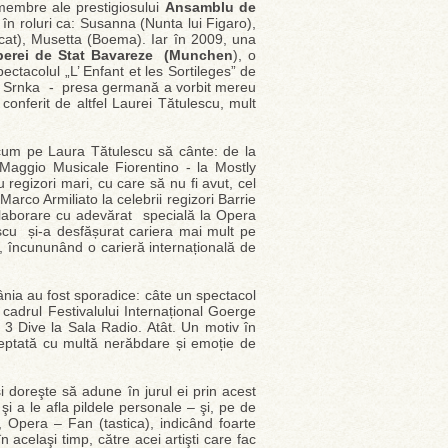
membre ale prestigiosului
Ansamblu de
n roluri ca: Susanna (Nunta lui Figaro),
cat), Musetta (Boema). Iar în 2009, una
erei de Stat Bavareze (Munchen
), o
ectacolul „L’ Enfant et les Sortileges” de
v Srnka - presa germană a vorbit mereu
conferit de altfel Laurei Tătulescu, mult
acum pe Laura Tătulescu să cânte: de la
Maggio Musicale Fiorentino - la Mostly
 regizori mari, cu care să nu fi avut, cel
arco Armiliato la celebrii regizori Barrie
laborare cu adevărat specială la Opera
escu și-a desfășurat cariera mai mult pe
, încununând o carieră internațională de
ânia au fost sporadice: câte un spectacol
n cadrul Festivalului Internațional Goerge
3 Dive la Sala Radio. Atât. Un motiv în
teptată cu multă nerăbdare și emoție de
 doreşte să adune în jurul ei prin acest
şi a le afla pildele personale – şi, pe de
es, Opera – Fan (tastica), indicând foarte
acelaşi timp, către acei artişti care fac