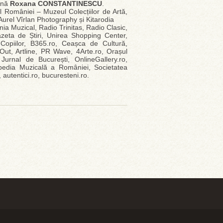
rană
Roxana CONSTANTINESCU
.
l României – Muzeul Colecțiilor de Artă,
urel Vîrlan Photography și Kitarodia
ia Muzical, Radio Trinitas, Radio Clasic,
zeta de Știri, Unirea Shopping Center,
Copiilor, B365.ro, Ceașca de Cultură,
Out, Artline, PR Wave, 4Arte.ro, Orașul
Jurnal de București, OnlineGallery.ro,
pedia Muzicală a României, Societatea
 autentici.ro, bucuresteni.ro.