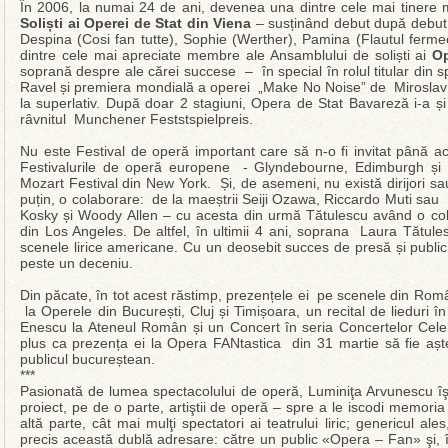
În 2006, la numai 24 de ani, devenea una dintre cele mai tinere 
Soliști ai Operei de Stat din Viena
– susținând debut după debut î
Despina (Cosi fan tutte), Sophie (Werther), Pamina (Flautul ferme
dintre cele mai apreciate membre ale Ansamblului de soliști ai
Op
soprană despre ale cărei succese – în special în rolul titular din sp
Ravel și premiera mondială a operei „Make No Noise” de Mirosla
la superlativ. După doar 2 stagiuni, Opera de Stat Bavareză i-a și 
râvnitul Munchener Feststspielpreis.
Nu este Festival de operă important care să n-o fi invitat până 
Festivalurile de operă europene - Glyndebourne, Edimburgh și 
Mozart Festival din New York. Și, de asemeni, nu există dirijori sau
puțin, o colaborare: de la maeștrii Seiji Ozawa, Riccardo Muti sau M
Kosky și Woody Allen – cu acesta din urmă Tătulescu având o co
din Los Angeles. De altfel, în ultimii 4 ani, soprana Laura Tătul
scenele lirice americane. Cu un deosebit succes de presă și public
peste un deceniu.
Din păcate, în tot acest răstimp, prezențele ei pe scenele din Rom
la Operele din București, Cluj și Timișoara, un recital de lieduri î
Enescu la Ateneul Român și un Concert în seria Concertelor Cele 
plus ca prezența ei la Opera FANtastica din 31 martie să fie aș
publicul bucureștean.
***
Pasionată de lumea spectacolului de operă, Luminiţa Arvunescu îşi
proiect, pe de o parte, artiştii de operă – spre a le iscodi memoria 
altă parte, cât mai mulţi spectatori ai teatrului liric; genericul al
precis această dublă adresare: către un public «Opera – Fan» şi, în 