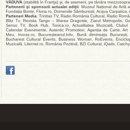
VĂDUVA
(stabilită în Franţa) şi, de asemeni, pe tânăra mezzosop
Partenerii şi sponsorii actualei ediţii
: Muzeul Național de Artă a
Fundația Bonte, Floria.ro, Domeniile Sâmburești, Acqua Carpatica, A
Parteneri Media
: Trinitas TV, Radio România Cultural, Radio Român
Blitz Tv, Revista Tango – Marea Dragoste, Ziarul Metropolis, Ga
Senso TV, Book Hub, Tonica.ro, Actualitatea Muzicală, Clubul 
Calendar Evenimente, Autentic Promotion, Agenția de Carte, Art 
Meu, Inoras.ro, Bucureșteanul.Info, Bună dimineața București, 
Bucharest Cultural Events, Business Woman, RoEvents, Enciclo
Muzicală, Liternet.ro, România Pozitivă, BZI Cultural, iQads, Catchy,