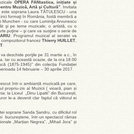
zicale
OPERA FANtastica, inițiate și
ntru Muzică, Artă şi Cultură”
. Invitata
Artă este soprana Laura TĂTULESCU - una
 Lirici formaţi în România, fostă membră a
a şi Munchen - cu care Luminiţa Arvunescu
ât şi pe teme muzicale; o artistă, cu o
rte puţine – şi care va susţine o serie de
ARIU
. Programul muzical al seratei va
e compozitorul francez
Thierry HUILLET
,
AT
.
 va deschide porţile pe 31 martie a.c., în
tica. Iar cu această ocazie, de la ora 18.00
scă (1875-1945)" din colecția Fundației
perioada 14 februarie – 30 aprilie 2017.
crescut într-o ambianță muzicală pe care,
ul propriu-zis al Muzicii ( vioară, pian și
a: la Liceul „Dinu Lipatti” din București,
r le-a devenit clar faptul că viitorul ei
tei soprane Sanda Șandru, cu dificilul rol
i bucureștene, într-un spectacol rămas
ionale „Marțian Negrea”, „Mihail Jora” și