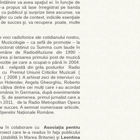
întâlnire va avea spaţiul ei: în funcţie de
 şi-a propus să lase înregistrat pe banda
e cu publicul şi surprize bine ascunse, va
ilor cu cele de context, indiciile esenţiale
le de succes şi, va recupera poate, multe
e voci radiofonice ale cotidianului nostru,
e Muzicologie – ca șefă de promoție – la
 doctorat obținut cu Summa cum laude în
 Române de Radiodifuziune din 1990 -
tirea și lansarea primului post de muzică
poziție pe care a ocupat-o până în 2004.
 : nelipsită din grila posturilor Radio
u Premiul Uniunii Criticilor Muzicali (
 2008 ). A arhivat zeci de interviuri cu
 Ioan Holender, Angela Gheorghiu, Roberto
câțiva dintre cei mulți care i-au acordat
dio România în Germania, după evenimentele
i, de asemenea, primul jurnalist care a
, în 2011, de la Radio Metropolitan Opera
re succes. A semnat numeroase articole,
lei Operelor Naționale Române.
cu
în colaborare cu
Asociația pentru
roiect care le-a readus în faţa publicului
(stabilită în Marea Britanie) şi
Leontina