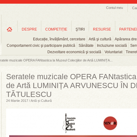
Contul meu
Ca
DESPRE
COMPETIȚIE
ŞTIRI
RESURSE
PARTENE
Educație, învățământ, cercetare
Artă şi cultură
Apărarea drep
Comportament civic şi participare publică
Sănătate
Incluziune socială
Serv
Dezvoltare economică şi socială
Voluntariat
Tinere
ratele muzicale OPERA FANtastica la Muzeul Colecţiilor de Artă LUMINIȚA...
Seratele muzicale OPERA FANtastica l
de Artă LUMINIȚA ARVUNESCU ÎN 
TĂTULESCU
24 Martie 2017 / Artă și Cultură