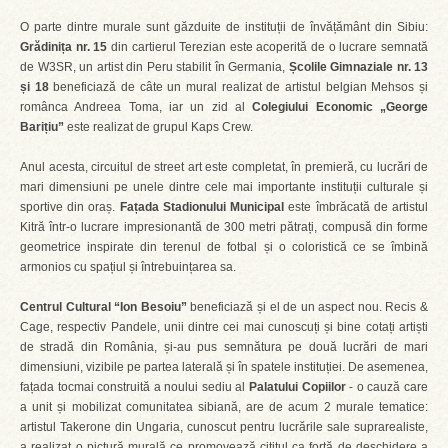
O parte dintre murale sunt găzduite de instituții de învățământ din Sibiu:
Grădinița nr. 15
din cartierul Terezian este acoperită de o lucrare semnată
de W3SR, un artist din Peru stabilit în Germania,
Școlile Gimnaziale nr. 13
și 18
beneficiază de câte un mural realizat de artistul belgian Mehsos și
românca Andreea Toma, iar un zid al
Colegiului Economic „George
Barițiu”
este realizat de grupul Kaps Crew.
Anul acesta, circuitul de street art este completat, în premieră, cu lucrări de
mari dimensiuni pe unele dintre cele mai importante instituții culturale și
sportive din oraș.
Fațada Stadionului Municipal
este îmbrăcată de artistul
Kitră într-o lucrare impresionantă de 300 metri pătrați, compusă din forme
geometrice inspirate din terenul de fotbal și o coloristică ce se îmbină
armonios cu spațiul și întrebuințarea sa.
Centrul Cultural “Ion Besoiu”
beneficiază și el de un aspect nou. Recis &
Cage, respectiv Pandele, unii dintre cei mai cunoscuți și bine cotați artiști
de stradă din România, și-au pus semnătura pe două lucrări de mari
dimensiuni, vizibile pe partea laterală și în spatele instituției. De asemenea,
fațada tocmai construită a noului sediu al
Palatului Copiilor
- o cauză care
a unit și mobilizat comunitatea sibiană, are de acum 2 murale tematice:
artistul Takerone din Ungaria, cunoscut pentru lucrările sale suprarealiste,
a realizat o pictură murală ce promovează cititul ca forță de deschidere a