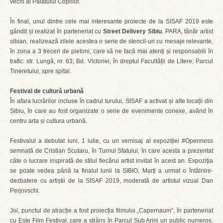
vechi al Palatului Copiilor.
În final, unul dintre cele mai interesante proiecte de la SISAF 2019 este
gândit și realizat în parteneriat cu
Street Delivery Sibiu
. PARA, tânăr artist
sibian, realizează zilele acestea o serie de stencil-uri cu mesaje relevante,
în zona a 3 treceri de pietoni, care să ne facă mai atenți și responsabili în
trafic: str. Lungă, nr. 63; Bd. Victoriei, în dreptul Facultății de Litere; Parcul
Tineretului, spre spital.
Festival de cultură urbană
În afara lucrărilor incluse în cadrul turului, SISAF a activat și alte locații din
Sibiu, în care au fost organizate o serie de evenimente conexe, având în
centru arta și cultura urbană.
Festivalul a debutat luni, 1 iulie, cu un vernisaj al expoziției #Openness
semnată de Cristian Scutaru, în Turnul Sfatului, în care acesta a prezentat
câte o lucrare inspirată de stilul fiecărui artist invitat în acest an. Expoziția
se poate vedea până la finalul lunii la SIBIO. Marți a urmat o întâlnire-
dezbatere cu artiștii de la SISAF 2019, moderată de artistul vizual Dan
Perjovschi.
Joi, punctul de atracție a fost proiecția filmului „Capernaum”, în parteneriat
cu Este Film Festival, care a strâns în Parcul Sub Arini un public numeros.