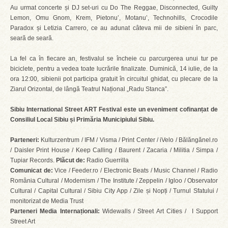
Au urmat concerte și DJ set-uri cu Do The Reggae, Disconnected, Guilty
Lemon, Omu Gnom, Krem, Pietonu’, Motanu’, Technohills, Crocodile
Paradox și Letizia Carrero, ce au adunat câteva mii de sibieni în parc,
seară de seară.
La fel ca în fiecare an, festivalul se încheie cu parcurgerea unui tur pe
biciclete, pentru a vedea toate lucrările finalizate. Duminică, 14 iulie, de la
ora 12:00, sibienii pot participa gratuit în circuitul ghidat, cu plecare de la
Ziarul Orizontal, de lângă Teatrul Național „Radu Stanca”.
Sibiu International Street ART Festival este un eveniment cofinanțat de
Consiliul Local Sibiu și Primăria Municipiului Sibiu.
Parteneri:
Kulturzentrum / IFM / Visma / Print Center / iVelo / Bălăngănel.ro
/ Daisler Print House / Keep Calling / Baurent / Zacaria / Militia / Simpa /
Tupiar Records.
Plăcut de:
Radio Guerrilla
Comunicat de:
Vice / Feeder.ro / Electronic Beats / Music Channel / Radio
România Cultural / Modernism / The Institute / Zeppelin / Igloo / Observator
Cultural / Capital Cultural / Sibiu City App / Zile și Nopți / Turnul Sfatului /
monitorizat de Media Trust
Parteneri Media Internaționali:
Widewalls / Street Art Cities / I Support
Street Art