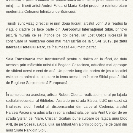
minții, iar tinerii artiști Andrei Felea și Maria Borțoi propun o reinterpretare
modernă a Coloanei Infinitului de Brâncuși.
Turiștii sunt vizați direct și ei prin două lucrări: artistul John.S a readus la
viață o clădire ce face parte din
Aeroportul Internațional Sibiu
, printr-o
pictură murală ce se întinde pe doi pereți, iar Lost Optics lucrează în
continuare la realizarea celei mai mari lucrări de la SISAF 2019, pe
zidul
lateral al Hotelului Parc
, ce însumează 440 metri pătrați.
Sala Transilvania
este transformată pentru al doilea an la rând, de data
aceasta prin măiestria artistului Bogdan Cazacincu, aducând mai aproape
de sibieni acest curent de artă. Un perete lung din partea de jos a locației
este acum animat cu o lucrare în tema acestui an în care Sibiul poartă titlul
de Regiune Gastronomică Europeană.
În completarea acestora, artistul Robert Obert a realizat un mural pe fațada
sediului secundar al Bibliotecii Astra de pe strada Bâlea, ILUC urmează să
finalizeze zidul frontal al dispensarului din cartierul Cedonia, artistul
Harcea Pacea și-a adus arta în zona industrială, pe hala Print Center de pe
strada Ștefan cel Mare, Cristian Scutaru pune culoare pe fațada unui bloc
ANL de pe Șoseaua Alba Iulia, iar Mihail Alin a primit o porțiune de gard din
noul Skate Park din Sibiu.