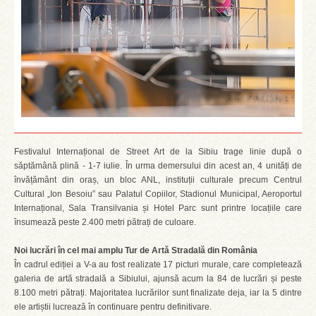
Festivalul Internațional de Street Art de la Sibiu trage linie după o
săptămână plină - 1-7 iulie. În urma demersului din acest an, 4 unități de
învățământ din oraș, un bloc ANL, instituții culturale precum Centrul
Cultural „Ion Besoiu” sau Palatul Copiilor, Stadionul Municipal, Aeroportul
Internațional, Sala Transilvania și Hotel Parc sunt printre locațiile care
însumează peste 2.400 metri pătrați de culoare.
Noi lucrări în cel mai amplu Tur de Artă Stradală din România
În cadrul ediției a V-a au fost realizate 17 picturi murale, care completează
galeria de artă stradală a Sibiului, ajunsă acum la 84 de lucrări și peste
8.100 metri pătrați. Majoritatea lucrărilor sunt finalizate deja, iar la 5 dintre
ele artiștii lucrează în continuare pentru definitivare.