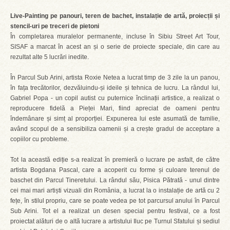
Live-Painting pe panouri, teren de bachet, instalație de artă, proiecții și
stencil-uri pe treceri de pietoni
În completarea muralelor permanente, incluse în Sibiu Street Art Tour,
SISAF a marcat în acest an și o serie de proiecte speciale, din care au
rezultat alte 5 lucrări inedite.
În Parcul Sub Arini, artista Roxie Netea a lucrat timp de 3 zile la un panou,
în fața trecătorilor, dezvăluindu-și ideile și tehnica de lucru. La rândul lui,
Gabriel Popa - un copil autist cu puternice înclinații artistice, a realizat o
reproducere fidelă a Pieței Mari, fiind apreciat de oameni pentru
îndemânare și simț al proporției. Expunerea lui este asumată de familie,
având scopul de a sensibiliza oamenii și a crește gradul de acceptare a
copiilor cu probleme.
Tot la această ediție s-a realizat în premieră o lucrare pe asfalt, de către
artista Bogdana Pascal, care a acoperit cu forme și culoare terenul de
baschet din Parcul Tineretului. La rândul său, Pisica Pătrată - unul dintre
cei mai mari artiști vizuali din România, a lucrat la o instalație de artă cu 2
fețe, în stilul propriu, care se poate vedea pe tot parcursul anului în Parcul
Sub Arini. Tot el a realizat un desen special pentru festival, ce a fost
proiectat alături de o altă lucrare a artistului Iluc pe Turnul Sfatului și sediul