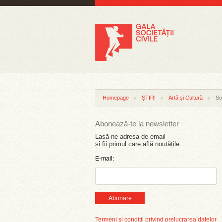
Homepage
ȘTIRI
Artă și Cultură
So
Abonează-te la newsletter
Lasă-ne adresa de email
și fii primul care află noutățile.
E-mail:
Abonare
Termeni și condiții privind prelucrarea datelor