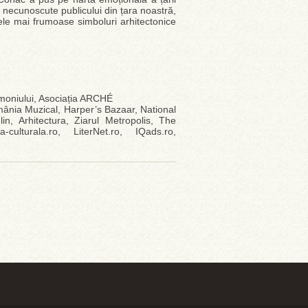
 necunoscute publicului din țara noastră,
cele mai frumoase simboluri arhitectonice
trimoniului, Asociația ARCHÉ
ânia Muzical, Harper’s Bazaar, National
in, Arhitectura, Ziarul Metropolis, The
culturala.ro, LiterNet.ro, IQads.ro,