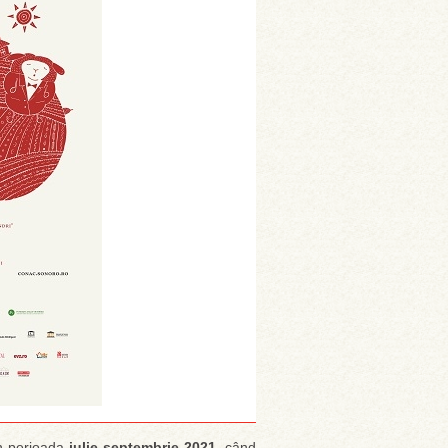
n perioada
iulie-septembrie 2021
, când