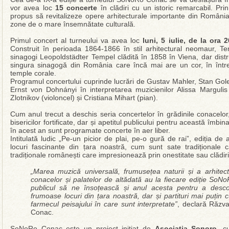
vor avea loc
15 concerte
în clădiri cu un istoric remarcabil. Pri
propus să revitalizeze opere arhitecturale importante din Român
zone de o mare însemnătate culturală.
Primul concert al turneului va avea loc
luni, 5 iulie, de la ora
Construit în perioada 1864-1866 în stil arhitectural neomaur, Tem
sinagogi Leopoldstädter Tempel clădită în 1858 în Viena, dar distr
singura sinagogă din România care încă mai are un cor, în înt
temple corale.
Programul concertului cuprinde lucrări de Gustav Mahler, Stan Goles
Ernst von Dohnányi în interpretarea muzicienilor Alissa Margulis 
Zlotnikov (violoncel) și Cristiana Mihart (pian).
Cum anul trecut a deschis seria concertelor în grădinile conacelor,
bisericilor fortificate, dar și apetitul publicului pentru această îmbi
în acest an sunt programate concerte în aer liber.
Intitulată ludic „Pe-un picior de plai, pe-o gură de rai”, ediția de
locuri fascinante din țara noastră, cum sunt sate tradiționale 
tradiționale românești care impresionează prin onestitate sau clădir
„Marea muzică universală, frumusețea naturii și a arhitectur
conacelor și palatelor de altădată au la fiecare ediție SoN
publicul să ne însoțească și anul acesta pentru a desc
frumoase locuri din țara noastră, dar și partituri mai puțin 
farmecul peisajului în care sunt interpretate”
, declară Răzva
Conac.
SoNoRo Conac este un proiect inițiat de
Asociația Sonoro
, c