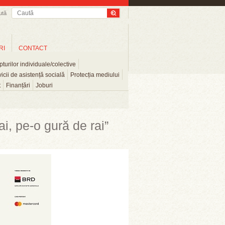
ută
RI
CONTACT
turilor individuale/colective
icii de asistență socială
Protecția mediului
t
Finanțări
Joburi
i, pe-o gură de rai”