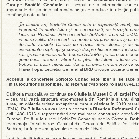
Groupe Société Générale
, cu scopul de a intermedia contex
importante din patrimoniul românesc şi de a aduce în atenția publicu
româneşti date uitării.
„În fiecare an, SoNoRo Conac este o experiență nouă, c
împreună în multe feluri și ne conectează, ne trezește emoți
locuri din România. Prin concertele SoNoRo, vrem să arătăm 
în afara sălilor de concert, că poate fi surprinzătoare și că 
de toate vârstele. Dincolo de muzica atent aleasă și de măi
evenimente explicații și povești despre fiecare piesă interpr
sau grădini înmiresmate. Lumea SoNoRo, pe care cu mândrie
generoasă, diversă, vibrantă și plină de talent, o lume vi
trebuie să trăim intens azi, dar și să privim în armonie cu noi 
Flavia Popa, Secretar General al BRD Groupe Société Génér
Accesul la concertele SoNoRo Conac este liber și se face pe
limita locurilor disponibile, la: rezervari@sonoro.ro sau 0741.1
Călătoria muzicală va continua pe
6 iulie
la
Muzeul Civilizației P
– cea mai vastă structură etno-muzeală din România și unul dint
lume, un obiectiv turistic excepțional care a câștigat în 2019 
(EMA). Pe
7 iulie
va avea loc un concert la
Biserica Reformată C
anii 1486-1516 și reprezentând cea mai mare construcţie gotică de t
Europei. Pe
8 iulie
turneul SoNoRo Conac ajunge la
Castelul Beth
reamenajat în stil baroc. Castelul din Cetatea de Baltă a fost rid
Bethlen, iar în prezent găzduiește cramele Jidvei.
În data de
9 iulie
va avea loc un concert în Catedrala Greco-Cat