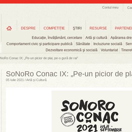
Contul meu
Ca
DESPRE
COMPETIȚIE
ŞTIRI
RESURSE
PARTENE
Educație, învățământ, cercetare
Artă şi cultură
Apărarea drep
Comportament civic şi participare publică
Sănătate
Incluziune socială
Serv
Dezvoltare economică şi socială
Voluntariat
Tinere
NoRo Conac IX: „Pe-un picior de plai, pe-o gură de rai”
SoNoRo Conac IX: „Pe-un picior de pla
05 Iulie 2021 / Artă și Cultură