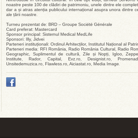
noastre peste 100 de clădiri de patrimoniu, unele dintre ele complet
dar a și atras atenția publicului internațional asupra unora dintre 
ale țării noastre.
Turneu prezentat de: BRD – Groupe Société Générale
Card preferat: Mastercard
Sponsor principal: Sistemul Medical MedLife
Sponsori: Illy, Jidvei
Parteneri instituționali: Ordinul Arhitecților, Institutul Național al Pa
Parteneri media: RFI România, Radio România Cultural, Radio Rom
Geographic, Suplimentul de cultură, Zile și Nopți, Igloo, Zeppel
Institute, Rador, Capital, Evz.ro, Designist.ro, Promenada-
Unsitedemuzica.ro, Flawless.ro, Aiciastat.ro, Media Image.