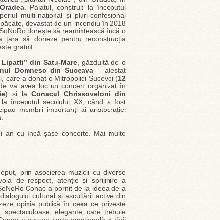
 Oradea
. Palatul, construit la începutul
eriul multi-național și pluri-confesional
n păcate, devastat de un incendiu în 2018
tul SoNoRo dorește să reamintească încă o
ă țara să doneze pentru reconstrucția
ste gratuit.
 Lipatti” din Satu-Mare
, găzduită de o
nul Domnesc din Suceava
– atestat
, care a donat-o Mitropoliei Sucevei (
12
de va avea loc un concert organizat în
ie
) și la
Conacul Chrissoveloni din
la începutul secolului XX, când a fost
cipau membri importanți ai aristocrației
a.
i an cu încă șase concerte. Mai multe
eput, prin asocierea muzicii cu diverse
ia de respect, atenție și sprijinire a
. SoNoRo Conac a pornit de la ideea de a
alogului cultural și ascultării active din
izeze opinia publică în ceea ce privește
se, spectaculoase, elegante, care trebuie
o Conac a pus pe harta emoțională a țării