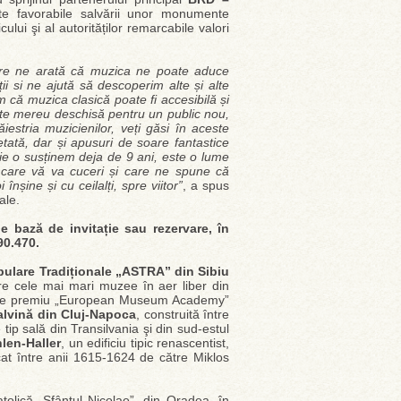
te favorabile salvării unor monumente
lui şi al autorităților remarcabile valori
are ne arată că muzica ne poate aduce
i si ne ajută să descoperim alte și alte
că muzica clasică poate fi accesibilă și
este mereu deschisă pentru un public nou,
estria muzicienilor, veți găsi în aceste
etată, dar și apusuri de soare fantastice
 o susținem deja de 9 ani, este o lume
e care vă va cuceri și care ne spune că
înșine și cu ceilalți, spre viitor”
, a spus
ale.
 bază de invitație sau rezervare, în
90.470.
opulare Tradiționale „ASTRA” din Sibiu
re cele mai mari muzee în aer liber din
marele premiu „European Museum Academy”
alvină din Cluj-Napoca
, construită între
ip sală din Transilvania şi din sud-estul
len-Haller
, un edificiu tipic renascentist,
icat între anii 1615-1624 de către Miklos
olică „Sfântul Nicolae”, din Oradea, în