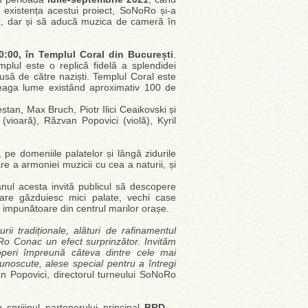
n existența acestui proiect, SoNoRo și-a
ia, dar și să aducă muzica de cameră în
 20:00, în Templul Coral din București
.
plul este o replică fidelă a splendidei
usă de către naziști. Templul Coral este
reaga lume existând aproximativ 100 de
tan, Max Bruch, Piotr Ilici Ceaikovski și
(vioară), Răzvan Popovici (violă), Kyril
 pe domeniile palatelor și lângă zidurile
nare a armoniei muzicii cu cea a naturii, și
 anul acesta invită publicul să descopere
care găzduiesc mici palate, vechi case
i impunătoare din centrul marilor orașe.
ii tradiționale, alături de rafinamentul
oRo Conac un efect surprinzător. Invităm
operi împreună câteva dintre cele mai
cunoscute, alese special pentru a întregi
n Popovici, directorul turneului SoNoRo
u sprijinul partenerului principal
BRD –