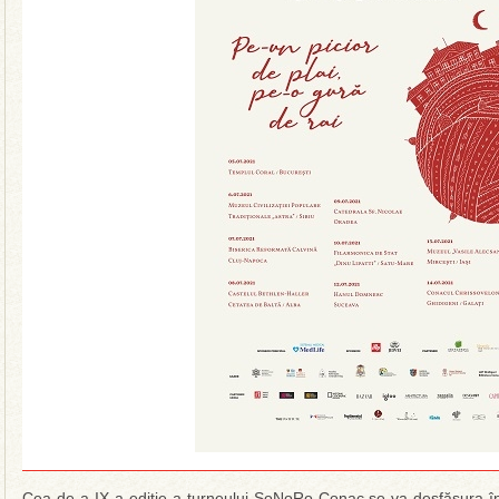
Cea de-a IX-a ediție a turneului SoNoRo Conac se va desfășura î