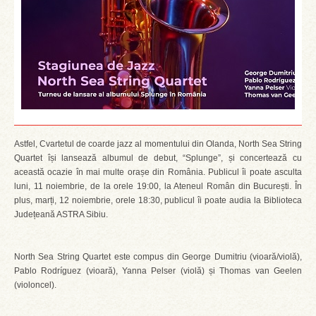
Astfel, Cvartetul de coarde jazz al momentului din Olanda, North Sea String
Quartet își lansează albumul de debut, “Splunge”, și concertează cu
această ocazie în mai multe orașe din România. Publicul îi poate asculta
luni, 11 noiembrie, de la orele 19:00, la Ateneul Român din București. În
plus, marți, 12 noiembrie, orele 18:30, publicul îi poate audia la Biblioteca
Județeană ASTRA Sibiu.
North Sea String Quartet este compus din George Dumitriu (vioară/violă),
Pablo Rodríguez (vioară), Yanna Pelser (violă) și Thomas van Geelen
(violoncel).