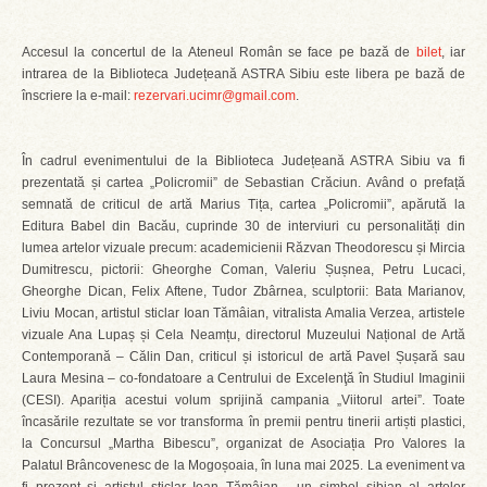
Accesul la concertul de la Ateneul Român se face pe bază de
bilet
, iar
intrarea de la Biblioteca Județeană ASTRA Sibiu este libera pe bază de
înscriere la e-mail:
rezervari.ucimr@gmail.com
.
În cadrul evenimentului de la Biblioteca Județeană ASTRA Sibiu va fi
prezentată și cartea „Policromii” de Sebastian Crăciun. Având o prefață
semnată de criticul de artă Marius Tița, cartea „Policromii”, apărută la
Editura Babel din Bacău, cuprinde 30 de interviuri cu personalități din
lumea artelor vizuale precum: academicienii Răzvan Theodorescu și Mircia
Dumitrescu, pictorii: Gheorghe Coman, Valeriu Șușnea, Petru Lucaci,
Gheorghe Dican, Felix Aftene, Tudor Zbârnea, sculptorii: Bata Marianov,
Liviu Mocan, artistul sticlar Ioan Tămâian, vitralista Amalia Verzea, artistele
vizuale Ana Lupaș și Cela Neamțu, directorul Muzeului Național de Artă
Contemporană – Călin Dan, criticul și istoricul de artă Pavel Șușară sau
Laura Mesina – co-fondatoare a Centrului de Excelenţă în Studiul Imaginii
(CESI). Apariția acestui volum sprijină campania „Viitorul artei”. Toate
încasările rezultate se vor transforma în premii pentru tinerii artiști plastici,
la Concursul „Martha Bibescu”, organizat de Asociația Pro Valores la
Palatul Brâncovenesc de la Mogoșoaia, în luna mai 2025. La eveniment va