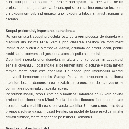
publicului prin intermediul unui proiect participativ. Este deci vorba de un
proiect de amenajare care va fi conceput si realizat impreuna cu locuitorii,
un experiment sub indrumarea unor experti arhitecti si artisti, romani si
germani.
Scopul proiectului, importanta sa nationala
Pe termen scurt, scopul proiectului este de a opri procesul de demolare a
cladirilor din incinta Minei Petrila prin clasarea acestora ca monument
istoric si de a oferi o alternativa viabila, asumata de actorii locali, pentru
reabilitarea, conversia si gestiunea acestui spatiu al orasului.
Data fiind inerenta unor demolari, in afara unei conversii in adevaratul
sens al cuvantului, costisitoare si pe termen lung, o actiune vizibila intr-un
termen foarte scurt este esentiala. De aceea, prin intermediul acestei
interventii temporare numita Startup Petrila, ne propunem capacitarea
actorilor locali, demonstrarea fezabilitatii proiectului de conversie si
confirmarea potentialului acestui spatiu.
Pe termen mediu, scopul este de a modifica Hotararea de Guvern privind
proiectul de demolare a Minei Petrila si redirectionarea fondurilor alocate
demolarii catre reabilitarea si conversia cladirilor. Un scop conex este de a
promova solutia gasita in cazul Petrilei, ca model de buna practica, in alte
situatii similare, foarte raspandite pe teritoriul Romaniei.
Puteti urmari proiectul aici: