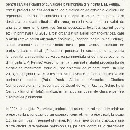
pentru salvarea cladirilor cu valoare patrimoniala din incinta E.M. Petrila.
Astazi, proiectul se afla deci in cel de-al treilea an de existenta. Atelierul de
regenerare urbana postindustriala a inceput in 2012, cu o prima faza
destinata cercetarii situatiei din zona, materializata printr-un caiet de
analiza a unor teme specifice (mina, societatea, locuirea, spatiul public
etc). In primavara lui 2013 a fost organizat un atelier romano-francez, care
a oferit cateva solutii alternative posibile („5 scenarii pentru mina Petrila”),
solutii asumate de administratia locala prin votarea studiului de
prefezabilitate rezultat: „Pastrarea, punerea in securitate si conversia
functionala a structurilor cu valoarea patrimoniala si de interes economic
din incinta E.M. Petrila.” Acest moment a insemnat si startul procedurilor de
clasare ca monument istoric al unor obiective de valoare. Astfel, in iulie
2013, cu sprijinul UAUIM, a fost realizat releveul cladirilor semnificative din
perimetrul minier (Putul Deak, Atelierele Mecanice, Cladirea
Compresoarelor si Termocentrala cu Cosul de Fum, Putul cu Schip, Putul
Centru -Turnul si Hala), finalizat in iarna cu un dosar de clasare pe lista
cladirilor de patrimoniu.
In 2014, sub egida PlusMinus, proiectul isi asuma un rol mai activ printr-un
proiect ce functioneaza ca un exemplu concret, un proiect real, la scara
1:1, un prim pas in perimetrul minier. Primaria ne-a pus la dispozitie una
dintre cladiri (fara valoare patrimoniala), pe care dorim sa o deschidem