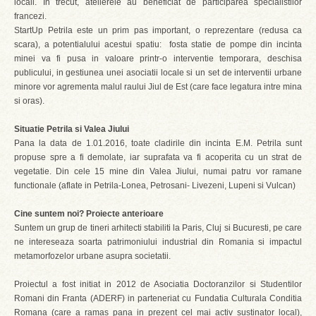
locali. In trecut, atelierele au beneficiat de participarea specialistilor
francezi.
StartUp Petrila este un prim pas important, o reprezentare (redusa ca
scara), a potentialului acestui spatiu: fosta statie de pompe din incinta
minei va fi pusa in valoare printr-o interventie temporara, deschisa
publicului, in gestiunea unei asociatii locale si un set de interventii urbane
minore vor agrementa malul raului Jiul de Est (care face legatura intre mina
si oras).
Situatie Petrila si Valea Jiului
Pana la data de 1.01.2016, toate cladirile din incinta E.M. Petrila sunt
propuse spre a fi demolate, iar suprafata va fi acoperita cu un strat de
vegetatie. Din cele 15 mine din Valea Jiului, numai patru vor ramane
functionale (aflate in Petrila-Lonea, Petrosani- Livezeni, Lupeni si Vulcan)
Cine suntem noi? Proiecte anterioare
Suntem un grup de tineri arhitecti stabiliti la Paris, Cluj si Bucuresti, pe care
ne intereseaza soarta patrimoniului industrial din Romania si impactul
metamorfozelor urbane asupra societatii.
Proiectul a fost initiat in 2012 de Asociatia Doctoranzilor si Studentilor
Romani din Franta (ADERF) in parteneriat cu Fundatia Culturala Conditia
Romana (care a ramas pana in prezent cel mai activ sustinator local),