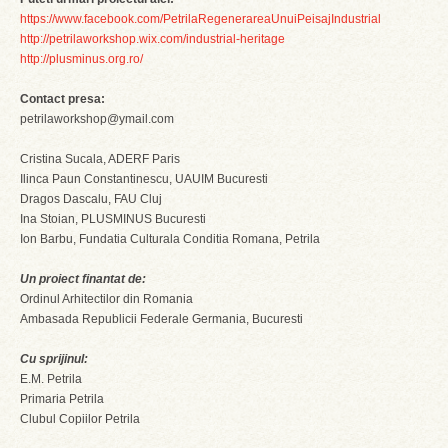
https://www.facebook.com/PetrilaRegenerareaUnuiPeisajIndustrial
http://petrilaworkshop.wix.com/industrial-heritage
http://plusminus.org.ro/
Contact presa:
petrilaworkshop@ymail.com
Cristina Sucala, ADERF Paris
Ilinca Paun Constantinescu, UAUIM Bucuresti
Dragos Dascalu, FAU Cluj
Ina Stoian, PLUSMINUS Bucuresti
Ion Barbu, Fundatia Culturala Conditia Romana, Petrila
Un proiect finantat de:
Ordinul Arhitectilor din Romania
Ambasada Republicii Federale Germania, Bucuresti
Cu sprijinul:
E.M. Petrila
Primaria Petrila
Clubul Copiilor Petrila