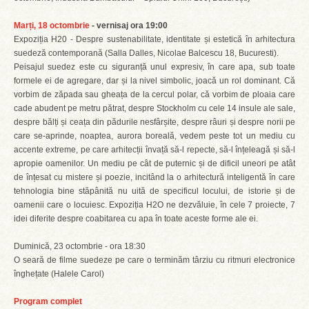
Marți, 18 octombrie
- vernisaj ora 19:00
Expoziția H20 - Despre sustenabilitate, identitate și estetică în arhitectura
suedeză contemporană (Salla Dalles, Nicolae Balcescu 18, Bucuresti).
Peisajul suedez este cu siguranță unul expresiv, în care apa, sub toate
formele ei de agregare, dar și la nivel simbolic, joacă un rol dominant. Că
vorbim de zăpada sau gheața de la cercul polar, că vorbim de ploaia care
cade abudent pe metru pătrat, despre Stockholm cu cele 14 insule ale sale,
despre bălți și ceața din pădurile nesfârșite, despre râuri și despre norii pe
care se-aprinde, noaptea, aurora boreală, vedem peste tot un mediu cu
accente extreme, pe care arhitecții învață să-l repecte, să-l înțeleagă și să-l
apropie oamenilor. Un mediu pe cât de puternic și de dificil uneori pe atât
de înțesat cu mistere și poezie, incitând la o arhitectură inteligentă în care
tehnologia bine stăpânită nu uită de specificul locului, de istorie și de
oamenii care o locuiesc. Expoziția H2O ne dezvăluie, în cele 7 proiecte, 7
idei diferite despre coabitarea cu apa în toate aceste forme ale ei.
Duminică, 23 octombrie - ora 18:30
O seară de filme suedeze pe care o terminăm târziu cu ritmuri electronice
înghețate (Halele Carol)
Program complet