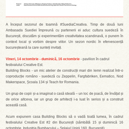
A început sezonul de toamnă #SuediaCreativa. Timp de două luni
Ambasada Suediei împreună cu partenerii ei aduc cultura suedeză în
București, discutăm și experimentăm creativitatea scandinavă, o punem în
context local și vorbim despre viitor. Un sezon nordic în efervescență
bucureșteană la care sunteți invitați.
Vineri, 14 octombrie - duminică, 16 octombrie
- pavilion în cadrul
festivalului Creative Est.
Building Blocks - un mic atelier de construcții mari din lemn realizat într-o
coproducție româno - suedeză cu Zeppelin, Fargfabriken, Eematico, Nod
Makerspace, Școala 134 și Teach for Romania.
Un grup de copii și-a imaginat o casă ideală – un loc de joacă, de învățat și
de orice altceva, iar un grup de arhitecți i-a luat în serios și a construit
această casă.
Acum expunem casa Building Blocks să o vadă toată lumea, în cadrul
festivalului Creative Est #2 din București (sâmbătă 15 și duminică 16
octombrie, Industria Bumbacului – Splaiul Unirii 160, București)