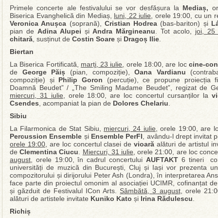
Primele concerte ale festivalului se vor desfășura la
Mediaș,
o
Biserica Evanghelică din Mediaș,
luni, 22 iulie
, orele 19:00, cu un 
Veronica Anușca
(soprană),
Cristian Hodrea
(bas-bariton) și
L
pian de
Adina Alupei
și
Andra Mărgineanu
. Tot acolo,
joi, 25 
chitară
, susținut de
Costin Soare
și
Dragoș Ilie
.
Biertan
La Biserica Fortificată,
marți, 23 iulie
, orele 18:00, are loc
cine-con
de
George Păiș
(pian, compoziție),
Oana Vardianu
(contrab
compoziție) și
Philip Goron
(percuție), ce propune proiecția f
Doamnă Beudet” / „The Smiling Madame Beudet”, regizat de Ger
miercuri, 31 iulie
, orele 18:00, are loc concertul cursanților la
v
Csendes
, acompaniat la pian de
Dolores Chelariu
.
Sibiu
La Filarmonica de Stat Sibiu,
miercuri, 24 iulie
, orele 19:00, are 
Percussion Ensemble
și
Ensemble PerFI
, avându-l drept invitat 
orele 19:00
, are loc concertul clasei de
vioară
alături de artistul in
de
Clementina Ciucu
.
Miercuri, 31 iulie
, orele 21:00, are loc conce
august
, orele 19:00, în cadrul concertului
AUFTAKT
6 tineri com
universități de muzică din București, Cluj și Iași vor prezenta 
compozitorului și dirijorului Peter Ash (Londra), în interpretarea A
face parte din proiectul omonim al asociației UCIMR, cofinanțat de
și găzduit de Festivalul ICon Arts.
Sâmbătă, 3 august
, orele 21:
alături de artistele invitate
Kuniko Kato
și
Irina Rădulescu
.
Richiș