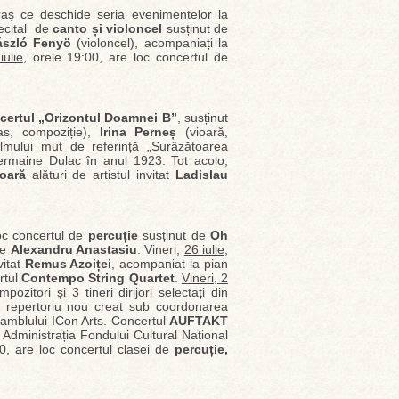
raș ce deschide seria evenimentelor la
recital de
canto și violoncel
susținut de
ászló Fenyö
(violoncel), acompaniați la
iulie
, orele 19:00, are loc concertul de
certul „Orizontul Doamnei B”
, susținut
as, compoziție),
Irina Perneș
(vioară,
ilmului mut de referință „Surâzătoarea
maine Dulac în anul 1923. Tot acolo,
ioară
alături de artistul invitat
Ladislau
loc concertul de
percuție
susținut de
Oh
pe
Alexandru Anastasiu
. Vineri,
26 iulie,
vitat
Remus Azoiței
, acompaniat la pian
rtul
Contempo String Quartet
.
Vineri, 2
pozitori și 3 tineri dirijori selectați din
un repertoriu nou creat sub coordonarea
nsamblului ICon Arts. Concertul
AUFTAKT
 Administrația Fondului Cultural Național
00, are loc concertul clasei de
percuție,