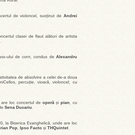
ama Rural.
ncertul de violoncel, susținut de
Andrei
oncertul clasei de flaut alături de artista
.
lass-ului de corn, condus de
Alexandru
estivitatea de absolvire a celei de-a doua
iCellos, percuție, vioară, violoncel, cu
, are loc concertul de
operă
și
pian
, cu
 de
Sena Ducariu
.
00, la Biserica Evanghelică, unde are loc
rian Pop
,
Ipso Facto
și
THQuintet
.