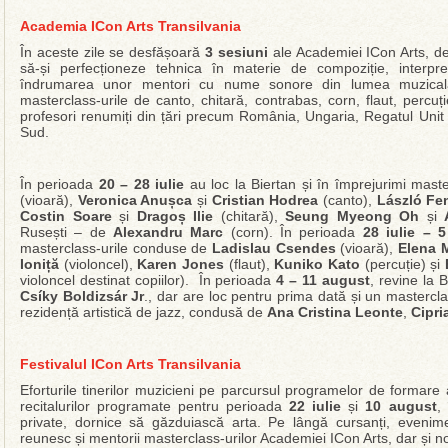
Academia ICon Arts Transilvania
În aceste zile se desfășoară
3 sesiuni
ale Academiei ICon Arts, ded
să-și perfecționeze tehnica în materie de compoziție, interp
îndrumarea unor mentori cu nume sonore din lumea muzicală. 
masterclass-urile de canto, chitară, contrabas, corn, flaut, percuț
profesori renumiți din țări precum România, Ungaria, Regatul Unit 
Sud.
În perioada
20 – 28 iulie
au loc la Biertan și în împrejurimi mast
(vioară),
Veronica Anușca
și
Cristian Hodrea
(canto),
László Fe
Costin Soare
și
Dragoș Ilie
(chitară),
Seung Myeong Oh
și
Rusești – de
Alexandru Marc
(corn). În perioada
28 iulie – 
masterclass-urile conduse de
Ladislau Csendes
(vioară),
Elena 
Ioniță
(violoncel),
Karen Jones
(flaut),
Kuniko Kato
(percuție) și
violoncel destinat copiilor). În perioada
4 – 11 august
, revine la
Csíky Boldizsár Jr
., dar are loc pentru prima dată și un masterc
rezidență artistică de jazz, condusă de
Ana Cristina Leonte
,
Cipri
Festivalul ICon Arts Transilvania
Eforturile tinerilor muzicieni pe parcursul programelor de formare a
recitalurilor programate pentru perioada
22 iulie
și
10 august
, 
private, dornice să găzduiască arta. Pe lângă cursanți, evenime
reunesc și mentorii masterclass-urilor Academiei ICon Arts, dar și noi ar