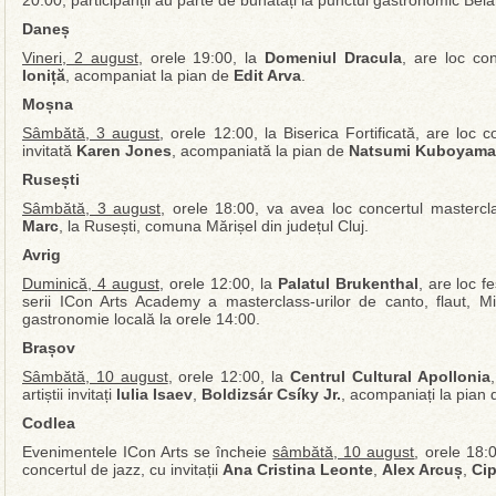
20:00, participanții au parte de bunătăți la punctul gastronomic Bel
Daneș
Vineri, 2 august
, orele 19:00, la
Domeniul Dracula
, are loc co
Ioniță
, acompaniat la pian de
Edit Arva
.
Moșna
Sâmbătă, 3 august
, orele 12:00, la Biserica Fortificată, are loc c
invitată
Karen Jones
, acompaniată la pian de
Natsumi Kuboyama
Rusești
Sâmbătă, 3 august
, orele 18:00, va avea loc concertul masterc
Marc
, la Rusești, comuna Mărișel din județul Cluj.
Avrig
Duminică, 4 august
, orele 12:00, la
Palatul Brukenthal
, are loc f
serii ICon Arts Academy a masterclass-urilor de canto, flaut, Min
gastronomie locală la orele 14:00.
Brașov
Sâmbătă, 10 august
, orele 12:00, la
Centrul Cultural Apollonia
artiștii invitați
lulia Isaev
,
Boldizsár Csíky Jr.
, acompaniați la pian
Codlea
Evenimentele ICon Arts se încheie
sâmbătă, 10 august
, orele 18:
concertul de jazz, cu invitații
Ana Cristina Leonte
,
Alex Arcuș
,
Cip