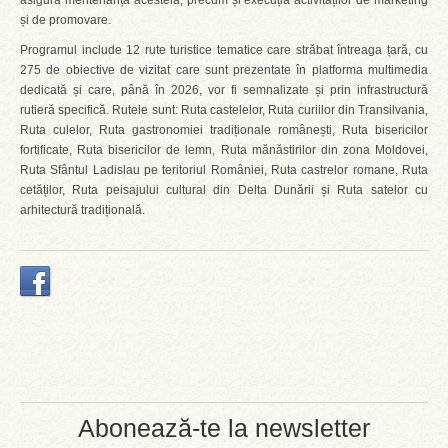
asigură mentenanța acesteia, precum și execuția activităților de marketing
și de promovare.
Programul include 12 rute turistice tematice care străbat întreaga țară, cu
275 de obiective de vizitat care sunt prezentate în platforma multimedia
dedicată și care, până în 2026, vor fi semnalizate și prin infrastructură
rutieră specifică. Rutele sunt: Ruta castelelor, Ruta curiilor din Transilvania,
Ruta culelor, Ruta gastronomiei tradiționale românești, Ruta bisericilor
fortificate, Ruta bisericilor de lemn, Ruta mănăstirilor din zona Moldovei,
Ruta Sfântul Ladislau pe teritoriul României, Ruta castrelor romane, Ruta
cetăților, Ruta peisajului cultural din Delta Dunării și Ruta satelor cu
arhitectură tradițională.
Abonează-te la newsletter