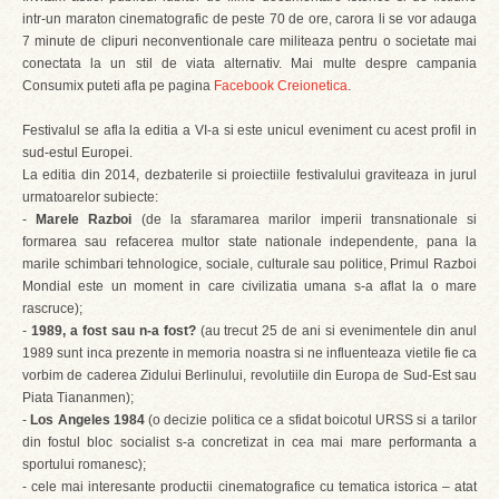
intr-un maraton cinematografic de peste 70 de ore, carora li se vor adauga
7 minute de clipuri neconventionale care militeaza pentru o societate mai
conectata la un stil de viata alternativ. Mai multe despre campania
Consumix puteti afla pe pagina
Facebook Creionetica
.
Festivalul se afla la editia a VI-a si este unicul eveniment cu acest profil in
sud-estul Europei.
La editia din 2014, dezbaterile si proiectiile festivalului graviteaza in jurul
urmatoarelor subiecte:
-
Marele Razboi
(de la sfaramarea marilor imperii transnationale si
formarea sau refacerea multor state nationale independente, pana la
marile schimbari tehnologice, sociale, culturale sau politice, Primul Razboi
Mondial este un moment in care civilizatia umana s-a aflat la o mare
rascruce);
-
1989, a fost sau n-a fost?
(au trecut 25 de ani si evenimentele din anul
1989 sunt inca prezente in memoria noastra si ne influenteaza vietile fie ca
vorbim de caderea Zidului Berlinului, revolutiile din Europa de Sud-Est sau
Piata Tiananmen);
-
Los Angeles 1984
(o decizie politica ce a sfidat boicotul URSS si a tarilor
din fostul bloc socialist s-a concretizat in cea mai mare performanta a
sportului romanesc);
- cele mai interesante productii cinematografice cu tematica istorica – atat