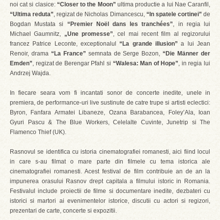
noi cat si clasice:
“Closer to the Moon”
ultima productie a lui Nae Caranfil,
“Ultima reduta”
, regizat de Nicholas Dimancescu,
“In spatele cortinei”
de
Bogdan Mustata si
“Premier Noël dans les tranchées”
, in regia lui
Michael Gaumnitz,
„Une promesse”
, cel mai recent film al regizorului
francez Patrice Leconte, exceptionalul
“La grande illusion”
a lui Jean
Renoir, drama
“La France”
semnata de Serge Bozon,
“Die Männer der
Emden”
, regizat de Berengar Pfahl si
“Walesa: Man of Hope”
, in regia lui
Andrzej Wajda.
In fiecare seara vom fi incantati sonor de concerte inedite, unele in
premiera, de performance-uri live sustinute de catre trupe si artisti eclectici:
Byron, Fanfara Armatei Libaneze, Ozana Barabancea, Foley’Ala, Ioan
Gyuri Pascu & The Blue Workers, Celelalte Cuvinte, Junetrip si The
Flamenco Thief (UK).
Rasnovul se identifica cu istoria cinematografiei romanesti, aici fiind locul
in care s-au filmat o mare parte din filmele cu tema istorica ale
cinematografiei romanesti. Acest festival de film contribuie an de an la
impunerea orasului Rasnov drept capitala a filmului istoric in Romania.
Festivalul include proiectii de filme si documentare inedite, dezbateri cu
istorici si martori ai evenimentelor istorice, discutii cu actori si regizori,
prezentari de carte, concerte si expozitii.