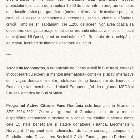
proiectului este acela de a implica 1.200 de elevi într-un program complex
de educație civică prin gamificare (metode alternative de învățare prin joc),
care să le dezvolte competențele personale, sociale, civice și gândirea
critică. Timp de 14 săptămâni, cei 1.200 de liceeni vor avea ocazia să
descopere cele șapte orașe tematice și misiunile interactive incluse în jocul
educațional Hi-Quest, creat în exclusivitate în România de o echipă de
educatori, lucrători de tineret și designeri de jocuri.
***
Asociația Monomyths
, o organizație de tineret activă în București, creează
în cooperare cu experți și mentori internaționali contexte și spații interactive
de învățare dedicate tinerilor, adolescenților și lucrătorilor de tineret din
România, state membre ale Uniunii Europene, țări din regiunea MEDA și
Caucaz, America de Sud și Africa.
Programul Active Citizens Fund România
este finanțat prin Granturile
SEE 2014-2021. Obiectivul general al Granturilor este de a reduce
disparitățile economice și sociale și a consolida relațiile bilaterale dintre
cele 15 state beneficiare și statele donatoare (Islanda, Liechtenstein,
Norvegia). Programul este administrat de către consorțiul compus din
Fundația pentru Dezvoltarea Societății Civile, Fundația pentru Parteneriat,