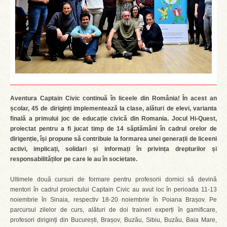
Aventura Captain Civic continuă în liceele din România! În acest an
școlar, 45 de diriginți implementează la clase, alături de elevi, varianta
finală a primului joc de educație civică din Romania. Jocul Hi-Quest,
proiectat pentru a fi jucat timp de 14 săptămâni în cadrul orelor de
dirigenție, își propune să contribuie la formarea unei generații de liceeni
activi, implicați, solidari și informați în privința drepturilor și
responsabilităților pe care le au în societate.
Ultimele două cursuri de formare pentru profesorii dornici să devină
mentori în cadrul proiectului Captain Civic au avut loc în perioada 11-13
noiembrie în Sinaia, respectiv 18-20 noiembrie în Poiana Brașov. Pe
parcursul zilelor de curs, alături de doi traineri experți în gamificare,
profesori diriginți din București, Brașov, Buzău, Sibiu, Buzău, Baia Mare,