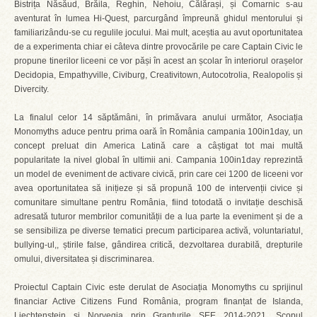
Bistrița Năsăud, Brăila, Reghin, Nehoiu, Călărași, și Comarnic s-au
aventurat în lumea Hi-Quest, parcurgând împreună ghidul mentorului și
familiarizându-se cu regulile jocului. Mai mult, aceștia au avut oportunitatea
de a experimenta chiar ei câteva dintre provocările pe care Captain Civic le
propune tinerilor liceeni ce vor păși în acest an școlar în interiorul orașelor
Decidopia, Empathyville, Civiburg, Creativitown, Autocotrolia, Realopolis și
Divercity.
La finalul celor 14 săptămâni, în primăvara anului următor, Asociația
Monomyths aduce pentru prima oară în România campania 100in1day, un
concept preluat din America Latină care a câștigat tot mai multă
popularitate la nivel global în ultimii ani. Campania 100in1day reprezintă
un model de eveniment de activare civică, prin care cei 1200 de liceeni vor
avea oportunitatea să inițieze și să propună 100 de intervenții civice și
comunitare simultane pentru România, fiind totodată o invitație deschisă
adresată tuturor membrilor comunității de a lua parte la eveniment și de a
se sensibiliza pe diverse tematici precum participarea activă, voluntariatul,
bullying-ul,, știrile false, gândirea critică, dezvoltarea durabilă, drepturile
omului, diversitatea și discriminarea.
Proiectul Captain Civic este derulat de Asociația Monomyths cu sprijinul
financiar Active Citizens Fund România, program finanțat de Islanda,
Liechtenstein și Norvegia prin Granturile SEE 2014-2021. Scopul