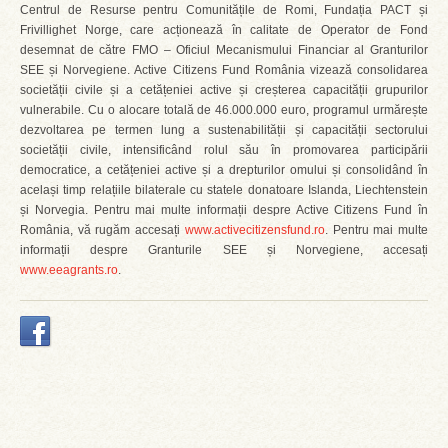
Centrul de Resurse pentru Comunitățile de Romi, Fundația PACT și
Frivillighet Norge, care acționează în calitate de Operator de Fond
desemnat de către FMO – Oficiul Mecanismului Financiar al Granturilor
SEE și Norvegiene. Active Citizens Fund România vizează consolidarea
societății civile și a cetățeniei active și creșterea capacității grupurilor
vulnerabile. Cu o alocare totală de 46.000.000 euro, programul urmărește
dezvoltarea pe termen lung a sustenabilității și capacității sectorului
societății civile, intensificând rolul său în promovarea participării
democratice, a cetățeniei active și a drepturilor omului și consolidând în
același timp relațiile bilaterale cu statele donatoare Islanda, Liechtenstein
și Norvegia. Pentru mai multe informații despre Active Citizens Fund în
România, vă rugăm accesați
www.activecitizensfund.ro
. Pentru mai multe
informații despre Granturile SEE și Norvegiene, accesați
www.eeagrants.ro
.