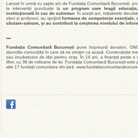
Lansat în urmă cu șapte ani de Fundația Comunitară București, p
la intervenții punctuale la
un program care leagă educația, 
instituțională în caz de cutremur
. În acești ani, inițiativele deru
elevi și profesori, au sprijinit
formarea de competențe esențiale, de
căutare-salvare, și au contribuit la creșterea nivelului de inform
***
Fundația Comunitară București
pune împreună donatori, ONG-u
dezvolta comunități în care să ne simțim ca acasă. Construiește me
sau incubatoare de idei pentru oraș. În 14 ani, a finanțat peste o 
Ilfov, cu 38 de milioane de lei. Fundația Comunitară București este p
alte 17 fundații comunitare din țară. www.fundatiacomunitarabucures