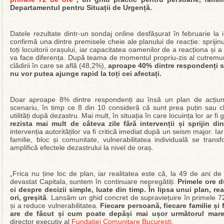
Departamentul pentru Situații de Urgență.
Datele rezultate dintr-un sondaj online desfășurat în februarie la 
confirmă una dintre premisele cheie ale planului de reacție: sprijinu
toți locuitorii orașului, iar capacitatea oamenilor de a reacționa și 
va face diferența. După teama de momentul propriu-zis al cutremurul
clădirii în care se află (48,2%),
aproape 40% dintre respondenți sun
nu vor putea ajunge rapid la toți cei afectați.
Doar aproape 8% dintre respondenți au însă un plan de acțiune 
scenariu, în timp ce 8 din 10 consideră că sunt prea puțin sau ch
utilități după dezastru. Mai mult, în situația în care locuința lor ar fi
rezista mai mult de câteva zile fără intervenții și sprijin di
intervenția autorităților va fi critică imediat după un seism major. Ia
familie, bloc și comunitate, vulnerabilitatea individuală se trans
amplifică efectele dezastrului la nivel de oraș.
„Frica nu ține loc de plan, iar realitatea este că, la 49 de ani d
devastat Capitala, suntem în continuare nepregătiți.
Primele ore 
ci despre decizii simple, luate din timp. În lipsa unui plan, rea
ori, greșită
. Lansăm un ghid concret de supraviețuire în primele 72
și a reduce vulnerabilitatea.
Fiecare persoană, fiecare familie și 
are de făcut și cum poate depăși mai ușor următorul mar
director executiv al
Fundației Comunitare București
.