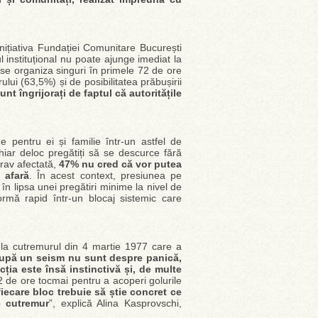
inițiativa Fundației Comunitare București
l instituțional nu poate ajunge imediat la
a se organiza singuri în primele 72 de ore
ui (63,5%) și de posibilitatea prăbușirii
t îngrijorați de faptul că autoritățile
pentru ei și familie într-un astfel de
iar deloc pregătiți să se descurce fără
 grav afectată,
47% nu cred că vor putea
n afară
. În acest context, presiunea pe
r în lipsa unei pregătiri minime la nivel de
formă rapid într-un blocaj sistemic care
e la cutremurul din 4 martie 1977 care a
după un seism nu sunt despre panică,
cția este însă instinctivă și, de multe
 de ore tocmai pentru a acoperi golurile
fiecare bloc trebuie să știe concret ce
e cutremur
”, explică Alina Kasprovschi,