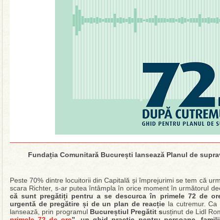
Fundația Comunitară București lansează Planul de suprav
Peste 70% dintre locuitorii din Capitală și împrejurimi se tem că u
scara Richter, s-ar putea întâmpla în orice moment în următorul de
că sunt pregătiți pentru a se descurca în primele 72 de o
urgentă de pregătire și de un plan de reacție
la cutremur. Ca 
lansează, prin programul
Bucureștiul Pregătit s
usținut de Lidl Ro
primele 72 de ore
”, un ghid practic pentru persoane, famili