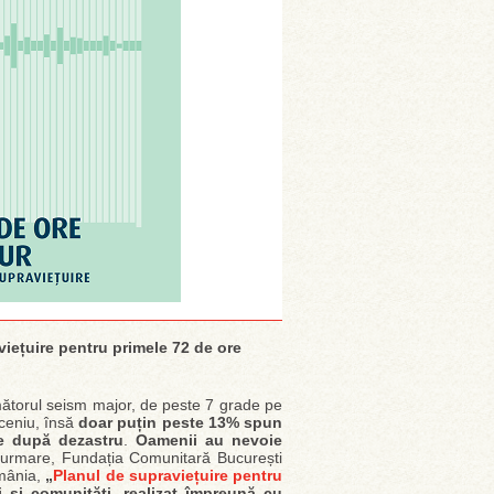
iețuire pentru primele 72 de ore
rmătorul seism major, de peste 7 grade pe
ceniu, însă
doar puțin peste 13% spun
re după dezastru
.
Oamenii au nevoie
urmare, Fundația Comunitară București
mânia,
„
Planul de supraviețuire pentru
i și comunități, realizat împreună cu