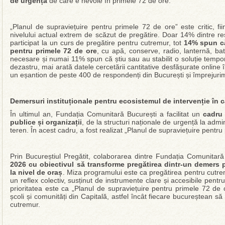
de urgență
de care e nevoie în primele 72 de ore.
„Planul de supraviețuire pentru primele 72 de ore” este critic, f
nivelului actual extrem de scăzut de pregătire. Doar 14% dintre r
participat la un curs de pregătire pentru cutremur, tot
14% spun că
pentru primele 72 de ore
, cu apă, conserve, radio, lanternă, bat
necesare și numai 11% spun că știu sau au stabilit o soluție tempo
dezastru, mai arată datele cercetării cantitative desfășurate online 
un eșantion de peste 400 de respondenți din București și împrejurim
Demersuri instituționale pentru ecosistemul de intervenție în 
În ultimul an, Fundația Comunitară București a facilitat un
cadru 
publice și organizații
, de la structuri naționale de urgență la admi
teren. În acest cadru, a fost realizat „Planul de supraviețuire pentru
Prin Bucureștiul Pregătit, colaborarea dintre Fundația Comunitar
2026 cu obiectivul să transforme pregătirea dintr-un demers 
la nivel de oraș
. Miza programului este ca pregătirea pentru cutrem
un reflex colectiv, susținut de instrumente clare și accesibile pentr
prioritatea este ca „Planul de supraviețuire pentru primele 72 de 
școli și comunități din Capitală, astfel încât fiecare bucureștean să 
cutremur.