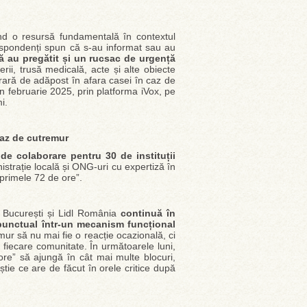
iind o resursă fundamentală în contextul
espondenți spun că s-au informat sau au
 au pregătit și un rucsac de urgență
erii, trusă medicală, acte și alte obiecte
rară de adăpost în afara casei în caz de
în februarie 2025, prin platforma iVox, pe
i.
caz de cutremur
de colaborare pentru 30 de instituții
nistrație locală și ONG-uri cu expertiză în
 primele 72 de ore”.
ă București și Lidl România
continuă în
punctual într-un mecanism funcțional
ur să nu mai fie o reacție ocazională, ci
u fiecare comunitate. În următoarele luni,
ore” să ajungă în cât mai multe blocuri,
știe ce are de făcut în orele critice după