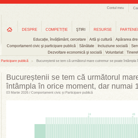
Contul meu
Ca
DESPRE
COMPETIȚIE
ŞTIRI
RESURSE
PARTENE
Educație, învățământ, cercetare
Artă şi cultură
Apărarea drep
Comportament civic şi participare publică
Sănătate
Incluziune socială
Serv
Dezvoltare economică şi socială
Voluntariat
Tinere
Participare publică
Bucureștenii se tem că următorul mare cutremur se poate întâmpla în
Bucureștenii se tem că următorul mar
întâmpla în orice moment, dar numai 1
03 Martie 2026 / Comportament civic și Participare publică