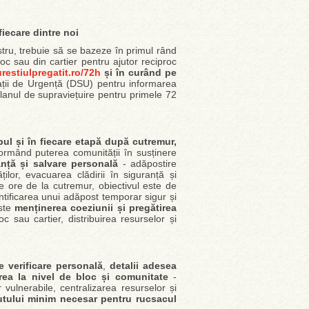
iecare dintre noi
tru, trebuie să se bazeze în primul rând
loc sau din cartier pentru ajutor reciproc
restiulpregatit.ro/72h
și în curând pe
ții de Urgență (DSU) pentru informarea
„Planul de supraviețuire pentru primele 72
pul și în fiecare etapă după cutremur,
ormând puterea comunității în susținere
anță și salvare personală
- adăpostire
ăților, evacuarea clădirii în siguranță și
 de ore de la cutremur, obiectivul este de
ntificarea unui adăpost temporar sigur și
este
menținerea coeziunii și pregătirea
 sau cartier, distribuirea resurselor și
de verificare personală
,
detalii adesea
rea la nivel de bloc și comunitate
-
ulnerabile, centralizarea resurselor și
nutului minim necesar pentru rucsacul