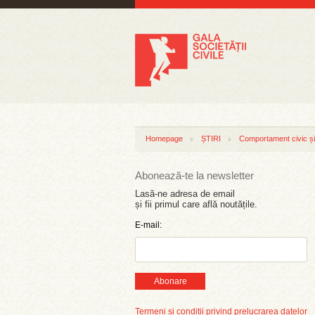
Homepage
ȘTIRI
Comportament civic și 
Abonează-te la newsletter
Lasă-ne adresa de email
și fii primul care află noutățile.
E-mail:
Abonare
Termeni și condiții privind prelucrarea datelor