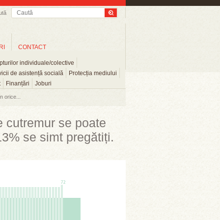
ută
RI
CONTACT
turilor individuale/colective
icii de asistență socială
Protecția mediului
t
Finanțări
Joburi
 orice...
e cutremur se poate
3% se simt pregătiți.