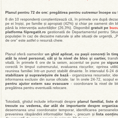
Planul pentru 72 de ore: pregătirea pentru cutremur începe cu f
8 din 10 respondenți conștientizează că, în primele ore după dezas
pe ei înșiși, pe familie și apropiați (42%) și chiar pe oamenii din b
până la intervenția autorităților (26,3%). Disponibil
gratuit pe
bucu
platforma fiipregatit.ro
gestionată de Departamentul pentru Situa
populației în caz de dezastre naturale și alte situații de urgență, 
de ore” este astfel o resursă cheie.
Planul oferă oamenilor
un ghid aplicat, cu pașii concreți în tim
atât la nivel personal, cât și la nivel de bloc și cartier,
transf
vitală. În primele 6 ore de la seism, accentul se pune pe
sigur
corectă în timpul cutremurului, evaluarea riscurilor, oprirea utilit
reunirea familiei într-un punct stabilit dinainte. În intervalul 6-24
stabilizare și supraviețuire de bază
- organizarea resurselor, ide
informarea exclusiv din surse oficiale. Iar în orele 24-72, scopul 
pentru ajutor extern sau evacuare
- coordonare la nivel de bloc
pregătirea pentru eventuală relocare.
Totodată, ghidul include informații despre
planul familial, liste 
trecute cu vederea, dar atât de importante despre organiza
desemnarea unui coordonator temporar, identificarea persoanelor v
prevenirea răspândirii informațiilor false -, precum și
lista conți